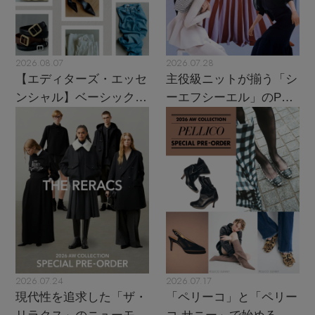
2026.08.07
2026.07.28
【エディターズ・エッセ
主役級ニットが揃う「シ
ンシャル】ベーシックと
ーエフシーエル」のPOP
トレンドが交差する16の
UPがスタート
名品
2026.07.24
2026.07.17
現代性を追求した「ザ・
「ペリーコ」と「ペリー