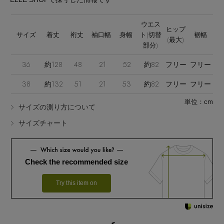
ウエス
ヒップ
サイズ
着丈
裄丈
袖口幅
身幅
ト(切替
裾幅
(最大)
部分)
36
約128
48
21
52
約82
フリー
フリー
Stay in
the Loop
38
約132
51
21
53
約82
フリー
フリー
単位：cm
サイズの測り方について
ELLE SHOP 公式アプリ
サイズチャート
Check the recommended size
Try this item on