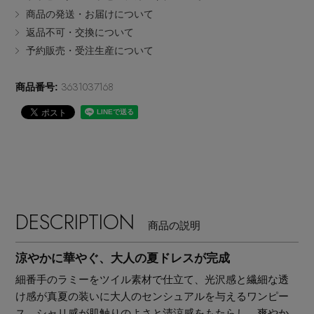
商品の発送・お届けについて
EDITOR'S CLOSET
返品不可・交換について
その他(傘・ハンカチ・時計など)
予約販売・受注生産について
メルマガ PICKUP
3631037168
商品番号:
PERSONAL COLOR
エディター厳選ギフト
DESCRIPTION
商品の説明
涼やかに華やぐ、大人の夏ドレスが完成
細番手のラミーをツイル素材で仕立て、光沢感と繊細な透
け感が真夏の装いに大人のセンシュアルを与えるワンピー
ス。シャリ感が肌触りのよさと清涼感をもたらし、爽やか