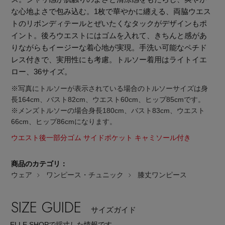
な心地よさで包み込む。1枚で華やかに纏える、両脇ウエス
トのリボンディテールとぜいたくなタックがデザインもポ
イント。後ろウエストにはゴムを入れて、きちんと感があ
りながらもイージーな着心地が実現。手洗い可能なペチド
レス付きで、実用性にも考慮。トルソー着用はライトイエ
ロー、36サイズ。
※写真にトルソーが表示されている場合のトルソーサイズは身
長164cm、バスト82cm、ウエスト60cm、ヒップ85cmです。
※メンズトルソーの場合身長180cm、バスト83cm、ウエスト
66cm、ヒップ86cmになります。
ウエスト後一部分ゴム サイドポケット キャミソール付き
商品のカテゴリ：
ウェア
ワンピース・チュニック
膝丈ワンピース
【エディターズ・エッセンシャル】
SIZE GUIDE
サイズガイド
ベーシックとトレンドが交差する16の名品
ELLE SHOPで採寸した情報です