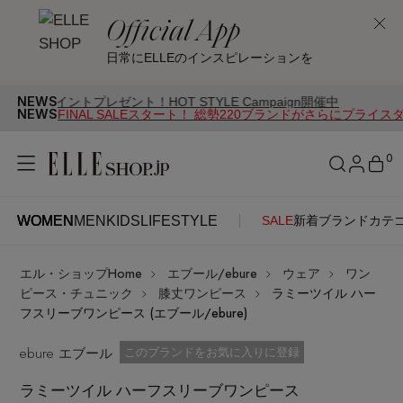
Official App
日常にELLEのインスピレーションを
NEWS
トプレゼント！HOT STYLE Campaign開催中
NEWS
FINAL SALEスタート！ 総勢220ブランドがさらにプライス
0
WOMEN
MEN
KIDS
LIFESTYLE
SALE
新着
ブランド
カテ
WOMEN
MEN
KIDS
LIFESTYLE
アカウントをお持ちの方
エル・ショップHome
エブール/ebure
ウェア
ワン
ITEMS
ログイン
ピース・チュニック
膝丈ワンピース
ラミーツイル ハー
SEE RESULTS
フスリーブワンピース (エブール/ebure)
はじめてご利用の方
ebure エブール
新着アイテム
お気に入り済
このブランドをお気に入りに登録
ラミーツイル ハーフスリーブワンピース
新規会員登録