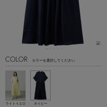
【サンダル】ビーサンの季節！
エル・ショップについて
ウェア
【リネン】涼しい夏素材
お知らせ
シューズ
すべてのウェア
【CFCL】注目のPOP-UP
バッグ・財布
すべてのシューズ
よくあるご質問
ブラウス・シャツ
【レース】上品な透け感
ファッション小物
すべてのバッグ・財布
サンダル
COLOR
カットソー・Tシャツ
カラーを選択してください
【雨の日】急な雨対策グッズ
アクセサリー
すべてのファッション小物
カゴバッグ
パンプス
ワンピース・チュニック
【限定】ここでしか買えないアイテム
ランジェリー
すべてのアクセサリー
ストール・マフラー・ケープ
ショルダーバッグ
スニーカー
パンツ
スポーツ
【ペプラム】トレンドシルエット
すべてのランジェリー
ピアス・イヤリング
帽子・イヤーマフ
トートバッグ
フラットシューズ
スカート
ライトイエロ
ネイビー
すべてのスポーツ
『ELLE』最新号掲載