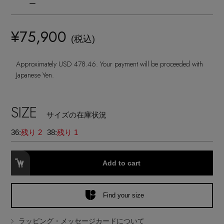
ランジェリー
ー
ネックレス
ヘアアクセサリー
ハンドバッグ
レインシューズ
ジャケット
ウェア
¥75,900
【ジュエリー】シルバーでクールに
インナー
バングル・ブレスレット
(税込)
スマートフォンケース・タブレットケース
財布・小物
ブーツ
ニット
CONTENTS
シューズ
Approximately USD 478.46. Your payment will be proceeded with
リング
アイウェア
ボディバッグ・ウェストポーチ
Japanese Yen.
コート
特集一覧
バッグ・小物
コサージュ・ブローチ
ベルト
クラッチバッグ
SIZE
ルームウェア・パジャマ
サイズの在庫状況
水着・スイムウェア
NEW IN BRAND
アンクレット
グローブ
36:
残り 2
38:
残り 1
ボストンバッグ
チャーム
レッグウェア
BRAND NEWS
Add to cart
スーツケース
ポーチ
Find your size
HOT STYLE
ラッピング・メッセージカードについて
チャーム・ストラップ