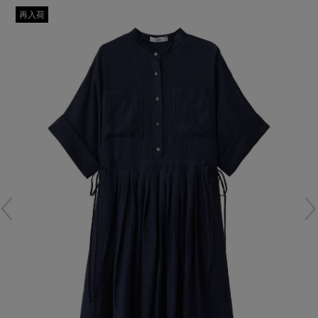
再入荷アイテム
再入荷
メールマガジン登録
ランキング
最新トレンドや限定アイテム、セール情報を
いち早くお届けします。
ブランド
ご登録はこちら
最旬！トレンドワード
SUPPORT
【予約】新作ウェアをチェック
アイテム一覧
ご利用ガイド
【Tシャツ】デイリーに活躍
SALE
カスタマーサポート
【日傘】完全遮光・軽量傘
CATEGORY