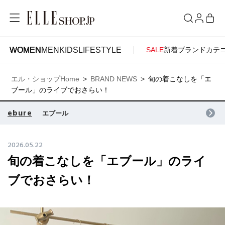
WOMEN
MEN
KIDS
LIFESTYLE
SALE
新着
ブランド
カテ
WOMEN
MEN
KIDS
LIFESTYLE
ACCOUNT
エル・ショップHome
BRAND NEWS
旬の着こなしを「エ
ITEMS
お気に入りアイテム
ブール」のライブでおさらい！
SEE RESULTS
ebure
エブール
新着アイテム
お気に入りブランド
2026.05.22
旬の着こなしを「エブール」のライ
再入荷アイテム
ご注文履歴
ブでおさらい！
ランキング
ポイント・クーポン