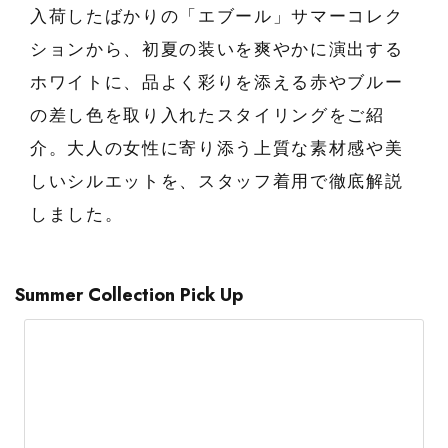
エル・ショップについて
入荷したばかりの「エブール」サマーコレク
バッグ・財布
すべてのシューズ
ブラウス・シャツ
ションから、初夏の装いを爽やかに演出する
【レース】上品な透け感
ファッション小物
すべてのバッグ・財布
お知らせ
ホワイトに、品よく彩りを添える赤やブルー
サンダル
カットソー・Tシャツ
の差し色を取り入れたスタイリングをご紹
【雨の日】急な雨対策グッズ
アクセサリー
すべてのファッション小物
カゴバッグ
介。大人の女性に寄り添う上質な素材感や美
パンプス
よくあるご質問
ワンピース・チュニック
【限定】ここでしか買えないアイテム
しいシルエットを、スタッフ着用で徹底解説
ランジェリー
すべてのアクセサリー
ストール・マフラー・ケープ
ショルダーバッグ
スニーカー
しました。
パンツ
スポーツ
【ペプラム】トレンドシルエット
すべてのランジェリー
ピアス・イヤリング
帽子・イヤーマフ
トートバッグ
フラットシューズ
スカート
ログアウト
Summer Collection Pick Up
すべてのスポーツ
『ELLE』最新号掲載
ランジェリー
ネックレス
ヘアアクセサリー
ハンドバッグ
レインシューズ
ジャケット
ウェア
【ジュエリー】シルバーでクールに
インナー
バングル・ブレスレット
スマートフォンケース・タブレットケース
財布・小物
ブーツ
ニット
CONTENTS
シューズ
リング
アイウェア
ボディバッグ・ウェストポーチ