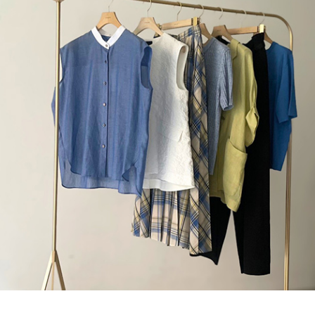
ブランド
会員情報
最旬！トレンドワード
アカウント連携
【予約】新作ウェアをチェック
アイテム一覧
マイページ
【Tシャツ】デイリーに活躍
SALE
SUPPORT
【日傘】完全遮光・軽量傘
CATEGORY
ご利用ガイド
【サンダル】ビーサンの季節！
ウェア
【リネン】涼しい夏素材
カスタマーサポート
シューズ
すべてのウェア
【CFCL】注目のPOP-UP