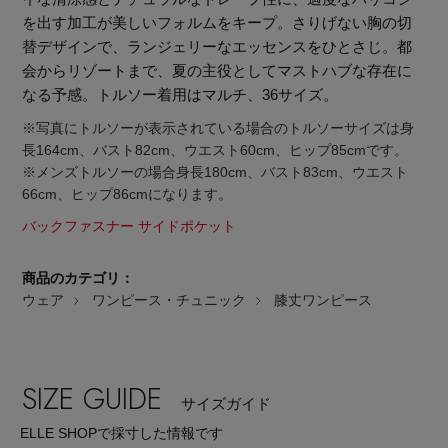
を出す加工が美しいフォルムをキープ。さりげない胸の切
替デザインで、ランジェリーなエッセンスをひとさじ。都
会からリゾートまで、夏の主役としてマストハブな存在に
なる予感。トルソー着用はマルチ、36サイズ。
※写真にトルソーが表示されている場合のトルソーサイズは身
長164cm、バスト82cm、ウエスト60cm、ヒップ85cmです。
※メンズトルソーの場合身長180cm、バスト83cm、ウエスト
66cm、ヒップ86cmになります。
バックファスナー サイドポケット
商品のカテゴリ：
ウェア
ワンピース・チュニック
膝丈ワンピース
SIZE GUIDE
【エディターズ・エッセンシャル】
サイズガイド
ベーシックとトレンドが交差する16の名品
ELLE SHOPで採寸した情報です