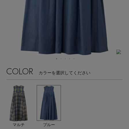
【サンダル】ビーサンの季節！
エル・ショップについて
ウェア
【リネン】涼しい夏素材
お知らせ
シューズ
すべてのウェア
【CFCL】注目のPOP-UP
バッグ・財布
すべてのシューズ
よくあるご質問
ブラウス・シャツ
【レース】上品な透け感
ファッション小物
すべてのバッグ・財布
サンダル
COLOR
カットソー・Tシャツ
カラーを選択してください
【雨の日】急な雨対策グッズ
アクセサリー
すべてのファッション小物
カゴバッグ
パンプス
ワンピース・チュニック
【限定】ここでしか買えないアイテム
ランジェリー
すべてのアクセサリー
ストール・マフラー・ケープ
ショルダーバッグ
スニーカー
パンツ
スポーツ
【ペプラム】トレンドシルエット
すべてのランジェリー
ピアス・イヤリング
帽子・イヤーマフ
トートバッグ
フラットシューズ
スカート
マルチ
ブルー
すべてのスポーツ
『ELLE』最新号掲載