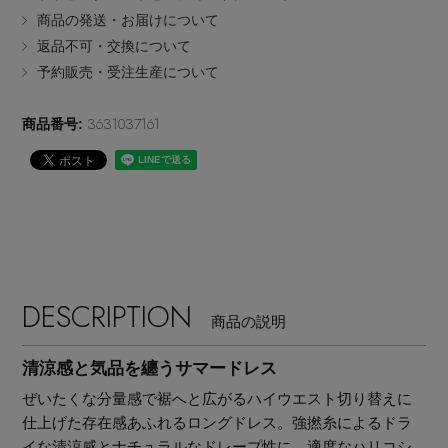
商品の発送・お届けについて
EDITOR'S CLOSET
返品不可・交換について
その他(傘・ハンカチ・時計など)
予約販売・受注生産について
メルマガ PICKUP
3631037161
商品番号:
PERSONAL COLOR
エディター厳選ギフト
DESCRIPTION
商品の説明
清涼感と気品を纏うサマードレス
ぜいたくな分量感で裾へと広がるハイウエスト切り替えに
仕上げた存在感あふれるロングドレス。強撚糸によるドラ
イな清涼感とナチュラルなドレープ性に、適度なハリコシ