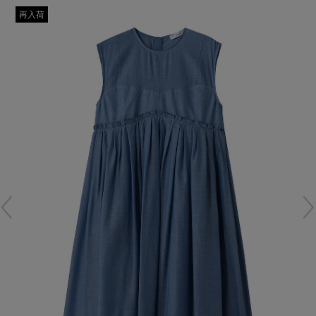
再入荷アイテム
再入荷
メールマガジン登録
ランキング
最新トレンドや限定アイテム、セール情報を
いち早くお届けします。
ブランド
ご登録はこちら
最旬！トレンドワード
SUPPORT
【予約】新作ウェアをチェック
アイテム一覧
ご利用ガイド
【Tシャツ】デイリーに活躍
SALE
カスタマーサポート
【日傘】完全遮光・軽量傘
CATEGORY