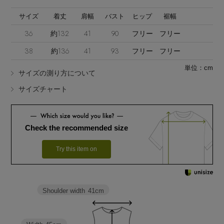
サイズ
着丈
肩幅
バスト
ヒップ
裾幅
36
約132
41
90
フリー
フリー
38
約136
41
93
フリー
フリー
単位：cm
サイズの測り方について
Stay in
the Loop
サイズチャート
ELLE SHOP 公式アプリ
Check the recommended size
Try this item on
Shoulder width
41cm