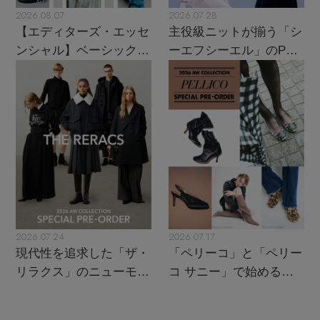
2026.08.07
2026.07.28
【エディターズ・エッセ
主役級ニットが揃う「シ
ンシャル】ベーシックと
ーエフシーエル」のPOP
トレンドが交差する16の
UPがスタート
名品
2026.07.24
2026.07.17
現代性を追求した「ザ・
「ペリーコ」と「ペリー
リラクス」のニューモダ
コ サニー」で始める秋
ンクラシック
支度