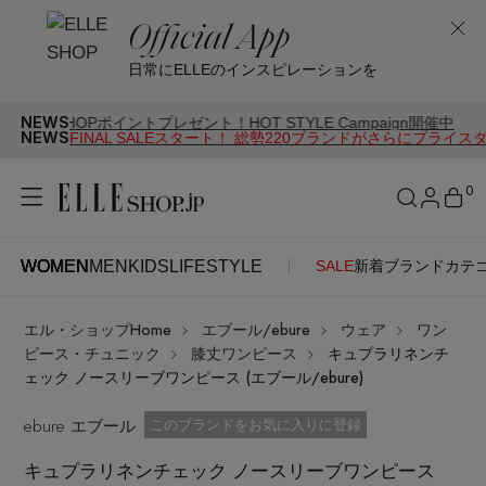
Official App
日常にELLEのインスピレーションを
NEWS
Pポイントプレゼント！HOT STYLE Campaign開催中
NEWS
FINAL SALEスタート！ 総勢220ブランドがさらにプライス
0
WOMEN
MEN
KIDS
LIFESTYLE
SALE
新着
ブランド
カテ
WOMEN
MEN
KIDS
LIFESTYLE
アカウントをお持ちの方
エル・ショップHome
エブール/ebure
ウェア
ワン
ITEMS
ログイン
ピース・チュニック
膝丈ワンピース
キュプラリネンチ
SEE RESULTS
ェック ノースリーブワンピース (エブール/ebure)
はじめてご利用の方
ebure エブール
新着アイテム
お気に入り済
このブランドをお気に入りに登録
キュプラリネンチェック ノースリーブワンピース
新規会員登録