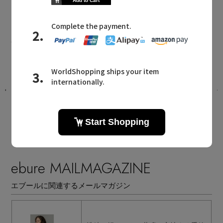
ebure NEWS
エブールに関連するニュース
選
新作入荷！ シルクの艶と軽やかさを纏
うシアーアイテム
2026.08.07 UP
ebure MAILMAGAZINE
エブールに関連するメールマガジン