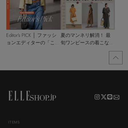
Editor’s PICK │ ファッシ
夏のマンネリ解消！ 最
ョンエディターの「これ
旬ワンピースの着こなし
買い！」リスト
サンプル
ITEMS