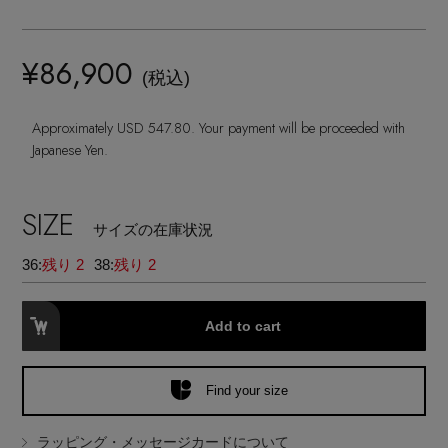
ランジェリー
ネックレス
ヘアアクセサリー
ハンドバッグ
レインシューズ
ジャケット
ウェア
¥86,900
【ジュエリー】シルバーでクールに
インナー
バングル・ブレスレット
(税込)
スマートフォンケース・タブレットケース
財布・小物
ブーツ
ニット
CONTENTS
シューズ
Approximately USD 547.80. Your payment will be proceeded with
リング
アイウェア
ボディバッグ・ウェストポーチ
Japanese Yen.
コート
特集一覧
バッグ・小物
コサージュ・ブローチ
ベルト
クラッチバッグ
SIZE
ルームウェア・パジャマ
サイズの在庫状況
水着・スイムウェア
NEW IN BRAND
アンクレット
グローブ
36:
残り 2
38:
残り 2
ボストンバッグ
チャーム
レッグウェア
BRAND NEWS
Add to cart
スーツケース
ポーチ
Find your size
HOT STYLE
ラッピング・メッセージカードについて
チャーム・ストラップ