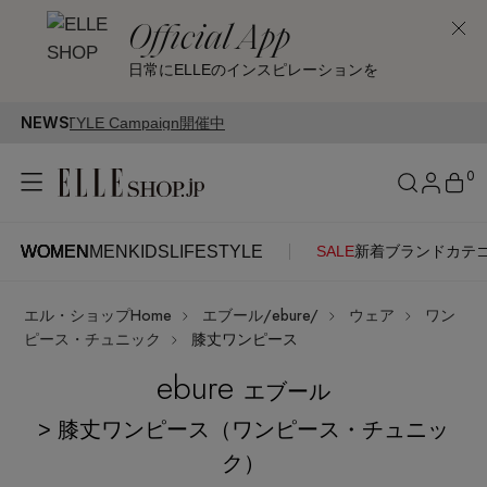
Official App
日常にELLEのインスピレーションを
NEWS
0
WOMEN
MEN
KIDS
LIFESTYLE
SALE
新着
ブランド
カテ
WOMEN
MEN
KIDS
LIFESTYLE
アカウントをお持ちの方
エル・ショップHome
エブール/ebure/
ウェア
ワン
ITEMS
ログイン
ピース・チュニック
膝丈ワンピース
SEE RESULTS
ebure
エブール
はじめてご利用の方
新着アイテム
> 膝丈ワンピース（ワンピース・チュニッ
ク）
新規会員登録