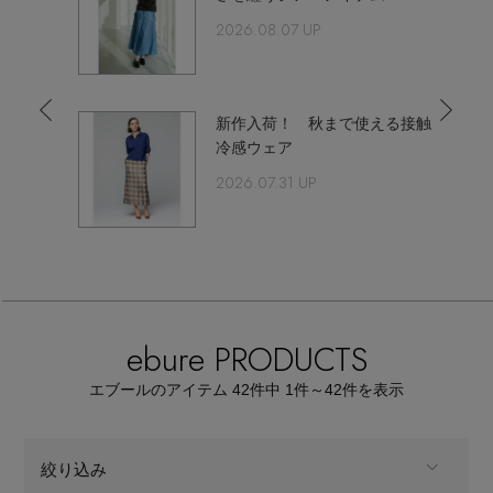
【サンダル】ビーサンの季節！
エル・ショップについて
2026.08.07 UP
ウェア
【リネン】涼しい夏素材
お知らせ
シューズ
すべてのウェア
エブー
新作入荷！ 秋まで使える接触
【CFCL】注目のPOP-UP
冷感ウェア
バッグ・財布
すべてのシューズ
よくあるご質問
2026.07.31 UP
ブラウス・シャツ
【レース】上品な透け感
ファッション小物
すべてのバッグ・財布
サンダル
カットソー・Tシャツ
【雨の日】急な雨対策グッズ
アクセサリー
すべてのファッション小物
カゴバッグ
パンプス
ワンピース・チュニック
【限定】ここでしか買えないアイテム
ebure PRODUCTS
ランジェリー
すべてのアクセサリー
ストール・マフラー・ケープ
ショルダーバッグ
スニーカー
パンツ
エブールのアイテム
42
件中 1件～42
件を表示
スポーツ
【ペプラム】トレンドシルエット
すべてのランジェリー
ピアス・イヤリング
帽子・イヤーマフ
トートバッグ
フラットシューズ
スカート
絞り込み
すべてのスポーツ
『ELLE』最新号掲載
ランジェリー
ネックレス