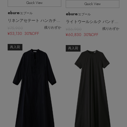
Quick View
Quick View
ebure
ebure
/エブール
/エブール
リネンアセテート ハンカチーフスリーブワンピース
ライトウールシルク バンドカラーワンピース
¥75,900
残りわずか
¥86,900
残りわずか
¥53,130 30%OFF
¥60,830 30%OFF
再入荷
再入荷