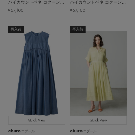
ハイカウントベネ コクーンシルエットワンピース
ハイカウントベネ コクーンシルエットワンピース
EDITOR'S CLOSET
¥67,100
¥67,100
その他(傘・ハンカチ・時計など)
メルマガ PICKUP
再入荷
再入荷
PERSONAL COLOR
エディター厳選ギフト
Quick View
Quick View
ebure
ebure
/エブール
/エブール