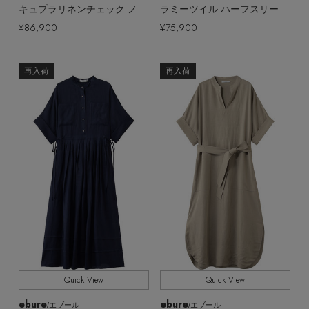
キュプラリネンチェック ノースリーブワンピース
ラミーツイル ハーフスリーブワンピース
¥86,900
¥75,900
再入荷
再入荷
【エディターズ・エッセンシャル】
ベーシックとトレンドが交差する16の名品
Quick View
Quick View
ebure
ebure
/エブール
/エブール