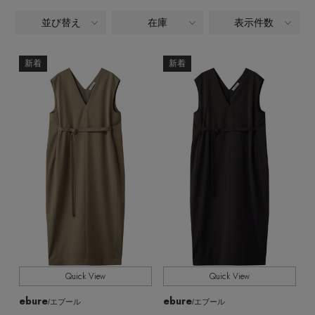
ヘアアクセサリー
ハンドバッグ
レインシューズ
ジャケット
並び替え
在庫
表示件数
ALL
商品タイプ
ウェア
【ジュエリー】シルバーでクールに
インナー
バングル・ブレスレット
スマートフォンケース・タブレットケース
財布・小物
ブーツ
ニット
CONTENTS
新着
新着
CATEGORY
シューズ
ウェア,ワンピース・チュニック,膝丈ワンピース
リング
アイウェア
ボディバッグ・ウェストポーチ
コート
特集一覧
バッグ・小物
全てのカラー
COLOR
コサージュ・ブローチ
ベルト
クラッチバッグ
ルームウェア・パジャマ
水着・スイムウェア
全てのパターン
PATTERN
NEW IN BRAND
アンクレット
グローブ
ボストンバッグ
全てのサイズ
SIZE
チャーム
レッグウェア
BRAND NEWS
スーツケース
すべて
販売状況
ポーチ
HOT STYLE
Quick View
Quick View
全ての価格
価格
ebure
ebure
チャーム・ストラップ
/エブール
/エブール