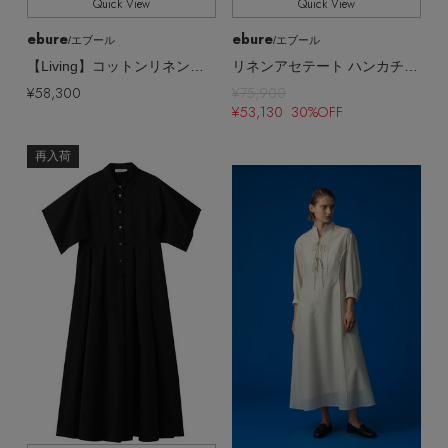
Quick View
Quick View
ebure
ebure
/エブール
/エブール
【Living】コットンリネンストライプ バンドカラーシャツワンピース
リネンアセテート ハンカチーフスリーブワンピース
¥58,300
¥75,900
¥53,130 30%OFF
再入荷