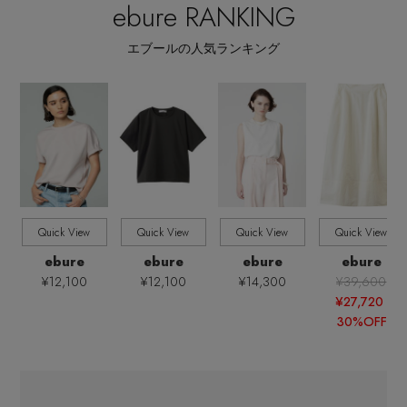
ウェア,ワンピース・チュニック,膝丈ワンピース
ebure RANKING
エブールの人気ランキング
全てのカラー
COLOR
全てのパターン
PATTERN
全てのサイズ
SIZE
すべて
販売状況
Quick View
Quick View
Quick View
Quick View
全ての価格
ebure
ebure
ebure
ebure
価格
¥12,100
¥12,100
¥14,300
¥39,600
¥27,720
30%OFF