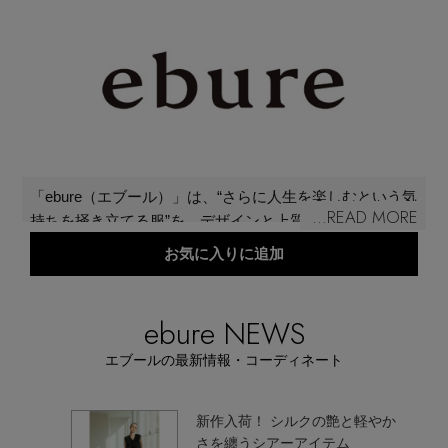
再入荷アイテム
メールマガジン登録
ランキング
最新トレンドや限定アイテム、セール情報を
いち早くお届けします。
ブランド
ご登録はこちら
「ebure（エブール）」は、“さらに人生を楽しむという気
最旬！トレンドワード
...READ MORE
持ちを掻き立てる服”を、デザインと上質なクオリティで
SUPPORT
提案するブランド。究極に削ぎ落とされた自分の中の“ 好
お気に入りに追加
き”という感覚、私はこれが好き、これが心地いい、やっ
【予約】新作ウェアをチェック
アイテム一覧
ぱりこういうことだ……そういった部分にフィットする
服を創出。ブランド名は、ラテン語のアイボリー= eburが
ご利用ガイド
ebure NEWS
【Tシャツ】デイリーに活躍
語源。
SALE
エブールの最新情報・コーディネート
カスタマーサポート
【日傘】完全遮光・軽量傘
ス、絶
新作入荷！ シルクの艶と軽やか
CATEGORY
さを纏うシアーアイテム