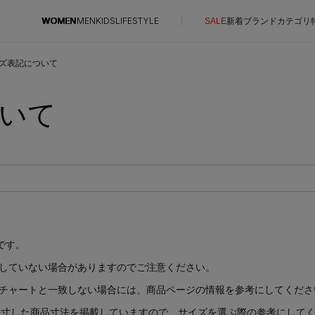
WOMEN
MEN
KIDS
LIFESTYLE
SALE
新着
ブランド
カテゴリ
ズ表記について
CONTENTS
いて
SUPPORT
特集一覧
ご利用ガイド
NEW IN BRAND
カスタマーサポート
BRAND NEWS
エル・ショップについて
HOT STYLE
お知らせ
EDITOR'S CLOSET
よくあるご質問
メルマガ PICKUP
です。
PERSONAL COLOR
拠していない場合がありますのでご注意ください。
エディター厳選ギフト
ズチャートと一致しない場合には、商品ページの情報を参考にしてくださ
自に採寸した商品寸法を掲載していますので、サイズを選ぶ際の参考にして