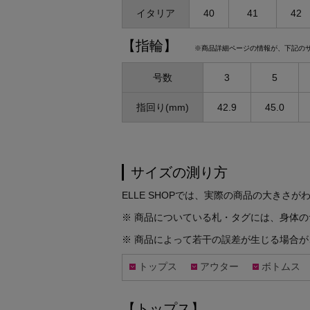
イタリア
40
41
42
【指輪】
※商品詳細ページの情報が、下記の
号数
3
5
指回り(mm)
42.9
45.0
サイズの測り方
ELLE SHOPでは、実際の商品の大き
※ 商品についている札・タグには、身体の
※ 商品によって若干の誤差が生じる場合
トップス
アウター
ボトムス
【トップス】