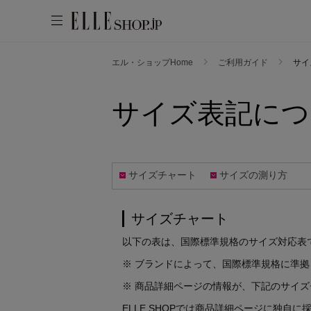
エル・ショップHome
ご利用ガイド
サイ
WOMEN
MEN
KIDS
LIFESTYLE
サイズ表記につ
ACCOUNT
ITEMS
お気に入りアイテム
新着アイテム
お気に入りブランド
再入荷アイテム
サイズチャート
サイズの測り方
ご注文履歴
ランキング
ポイント・クーポン
サイズチャート
ブランド
会員情報
最旬！トレンドワード
以下の表は、国際標準規格のサイズ対応表
アカウント連携
※ ブランドによって、国際標準規格に準
アイテム一覧
【雨の日】急な雨対策グッズ
マイページ
※ 商品詳細ページの情報が、下記のサイ
SALE
【Tシャツ】デイリーに活躍
ELLE SHOPでは商品詳細ページに独
【サンダル】ビーサンの季節！