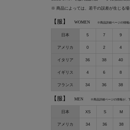
CATEGORY
【ワンピース】猛暑日はこれ！
※ 商品によっては、若干の誤差が生じる
ウェア
【リネン】涼しい夏素材
【服】
WOMEN
※商品詳細ページの情報
シューズ
【CFCL】注目のPOP-UP
すべてのウェア
ログアウト
【レース】上品な透け感
バッグ・財布
日本
5
7
9
ブラウス・シャツ
すべてのシューズ
【限定】ここでしか買えないアイテム
カットソー・Tシャツ
ファッション小物
サンダル
すべてのバッグ・財布
アメリカ
0
2
4
【ペプラム】トレンドシルエット
ワンピース・チュニック
パンプス
アクセサリー
カゴバッグ
すべてのファッション小物
『ELLE』最新号掲載
イタリア
36
38
40
パンツ
スニーカー
ショルダーバッグ
ランジェリー
ストール・マフラー・ケープ
すべてのアクセサリー
【ジュエリー】シルバーでクールに
スカート
フラットシューズ
トートバッグ
帽子・イヤーマフ
イギリス
4
6
8
スポーツ
ピアス・イヤリング
すべてのランジェリー
ジャケット
レインシューズ
ハンドバッグ
ヘアアクセサリー
ネックレス
ランジェリー
すべてのスポーツ
フランス
34
36
38
ニット
ブーツ
財布・小物
スマートフォンケース・タブレットケース
バングル・ブレスレット
インナー
ウェア
コート
ボディバッグ・ウェストポーチ
アイウェア
【服】
リング
MEN
※商品詳細ページの情報が、
シューズ
ルームウェア・パジャマ
クラッチバッグ
ベルト
コサージュ・ブローチ
バッグ・小物
日本
XS
S
M
ボストンバッグ
グローブ
アンクレット
水着・スイムウェア
スーツケース
レッグウェア
チャーム
アメリカ
34
36
38