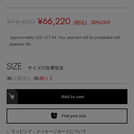
ランジェリー
ネックレス
ヘアアクセサリー
ハンドバッグ
レインシューズ
ジャケット
ウェア
¥66,220
【ジュエリー】シルバーでクールに
インナー
¥94,600
バングル・ブレスレット
(税込)
30%OFF
スマートフォンケース・タブレットケース
財布・小物
ブーツ
ニット
CONTENTS
シューズ
Approximately USD 417.44. Your payment will be proceeded with
リング
アイウェア
ボディバッグ・ウェストポーチ
Japanese Yen.
コート
特集一覧
バッグ・小物
コサージュ・ブローチ
ベルト
クラッチバッグ
SIZE
ルームウェア・パジャマ
サイズの在庫状況
水着・スイムウェア
NEW IN BRAND
アンクレット
グローブ
36:
入荷待ち
38:
残り 2
ボストンバッグ
チャーム
レッグウェア
Add to cart
BRAND NEWS
スーツケース
ポーチ
Find your size
HOT STYLE
ラッピング・メッセージカードについて
チャーム・ストラップ