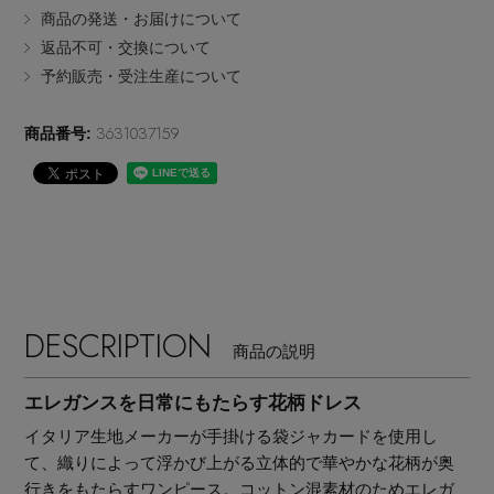
商品の発送・お届けについて
EDITOR'S CLOSET
返品不可・交換について
その他(傘・ハンカチ・時計など)
予約販売・受注生産について
メルマガ PICKUP
3631037159
商品番号:
PERSONAL COLOR
エディター厳選ギフト
DESCRIPTION
商品の説明
エレガンスを日常にもたらす花柄ドレス
イタリア生地メーカーが手掛ける袋ジャカードを使用し
て、織りによって浮かび上がる立体的で華やかな花柄が奥
行きをもたらすワンピース。コットン混素材のためエレガ