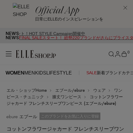
Official App
日常にELLEのインスピレーションを
NEWS
T STYLE Campaign開催中
NEWS
FINAL SALEスタート！ 総勢220ブランドがさらにプライス
0
WOMEN
MEN
KIDS
LIFESTYLE
SALE
新着
ブランド
カテ
WOMEN
MEN
KIDS
LIFESTYLE
アカウントをお持ちの方
エル・ショップHome
エブール/ebure
ウェア
ワン
ITEMS
ログイン
ピース・チュニック
膝丈ワンピース
コットンフラワー
SEE RESULTS
ジャカード フレンチスリーブワンピース (エブール/ebure)
はじめてご利用の方
ebure エブール
新着アイテム
お気に入り済
このブランドをお気に入りに登録
コットンフラワージャカード フレンチスリーブワン
新規会員登録