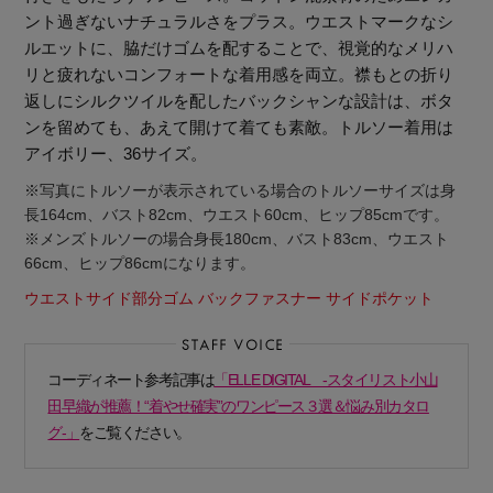
ント過ぎないナチュラルさをプラス。ウエストマークなシ
ルエットに、脇だけゴムを配することで、視覚的なメリハ
リと疲れないコンフォートな着用感を両立。襟もとの折り
返しにシルクツイルを配したバックシャンな設計は、ボタ
ンを留めても、あえて開けて着ても素敵。トルソー着用は
アイボリー、36サイズ。
※写真にトルソーが表示されている場合のトルソーサイズは身
長164cm、バスト82cm、ウエスト60cm、ヒップ85cmです。
※メンズトルソーの場合身長180cm、バスト83cm、ウエスト
66cm、ヒップ86cmになります。
ウエストサイド部分ゴム バックファスナー サイドポケット
コーディネート参考記事は
「ELLE DIGITAL -スタイリスト小山
田早織が推薦！“着やせ確実”のワンピース３選＆悩み別カタロ
【エディターズ・エッセンシャル】
グ-」
をご覧ください。
ベーシックとトレンドが交差する16の名品