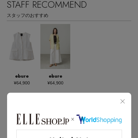
STAFF RECOMMEND
スタッフのおすすめ
ebure
ebure
¥64,900
¥64,900
BOUGHT TOGETHER