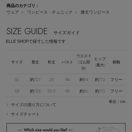
商品のカテゴリ：
ウェア
ワンピース・チュニック
膝丈ワンピース
SIZE GUIDE
サイズガイド
ELLE SHOPで採寸した情報です
Stay in
the Loop
ウエスト
ヒップ
サイズ
着丈
裄丈
バスト
(ゴム部
裾幅
(最大)
分)
ELLE SHOP 公式アプリ
36
約127
28
94
約84
約113
フリー
38
約128
30.5
98
約86
約115
フリー
単位：cm
サイズの測り方について
サイズチャート