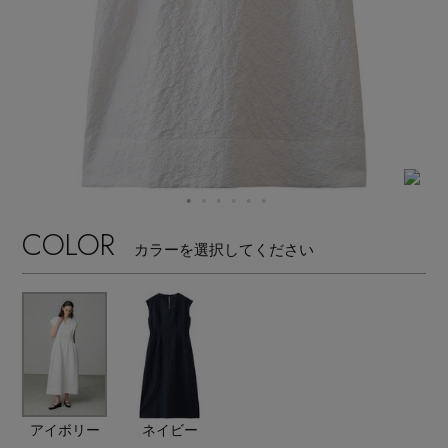
【サンダル】ビーサンの季節！
エル・ショップについて
ウェア
【リネン】涼しい夏素材
お知らせ
シューズ
すべてのウェア
【CFCL】注目のPOP-UP
バッグ・財布
すべてのシューズ
よくあるご質問
ブラウス・シャツ
【レース】上品な透け感
ファッション小物
すべてのバッグ・財布
COLOR
サンダル
カットソー・Tシャツ
カラーを選択してください
【雨の日】急な雨対策グッズ
アクセサリー
すべてのファッション小物
カゴバッグ
パンプス
ワンピース・チュニック
【限定】ここでしか買えないアイテム
ランジェリー
すべてのアクセサリー
ストール・マフラー・ケープ
ショルダーバッグ
スニーカー
パンツ
スポーツ
【ペプラム】トレンドシルエット
すべてのランジェリー
ピアス・イヤリング
帽子・イヤーマフ
トートバッグ
フラットシューズ
スカート
アイボリー
ネイビー
すべてのスポーツ
『ELLE』最新号掲載