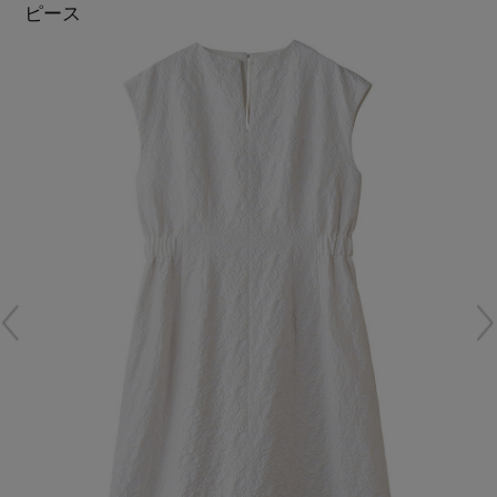
ピース
再入荷アイテム
メールマガジン登録
ランキング
最新トレンドや限定アイテム、セール情報を
いち早くお届けします。
ブランド
ご登録はこちら
最旬！トレンドワード
SUPPORT
【予約】新作ウェアをチェック
アイテム一覧
ご利用ガイド
【Tシャツ】デイリーに活躍
SALE
カスタマーサポート
【日傘】完全遮光・軽量傘
CATEGORY