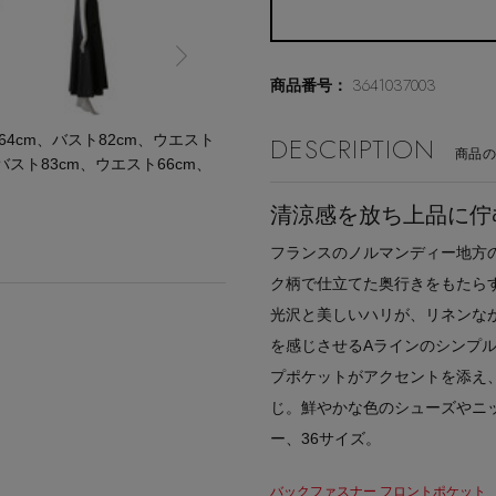
3641037003
商品番号：
DESCRIPTION
cm、バスト82cm、ウエスト
商品
バスト83cm、ウエスト66cm、
清涼感を放ち上品に佇
フランスのノルマンディー地方
ク柄で仕立てた奥行きをもたら
光沢と美しいハリが、リネンな
を感じさせるAラインのシンプ
プポケットがアクセントを添え
じ。鮮やかな色のシューズやニ
ー、36サイズ。
バックファスナー フロントポケット