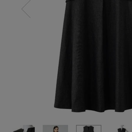
情報をいち早くお届けします。
【サンダル】ビーサンの季節！
ご登録はこちら
CATEGORY
【ワンピース】猛暑日はこれ！
ウェア
【リネン】涼しい夏素材
シューズ
【CFCL】注目のPOP-UP
すべてのウェア
【レース】上品な透け感
バッグ・財布
ブラウス・シャツ
すべてのシューズ
【限定】ここでしか買えないアイテム
カットソー・Tシャツ
ファッション小物
サンダル
すべてのバッグ・財布
【ペプラム】トレンドシルエット
ワンピース・チュニック
パンプス
アクセサリー
カゴバッグ
すべてのファッション小物
『ELLE』最新号掲載
パンツ
スニーカー
ショルダーバッグ
ランジェリー
ストール・マフラー・ケープ
すべてのアクセサリー
【ジュエリー】シルバーでクールに
スカート
フラットシューズ
トートバッグ
帽子・イヤーマフ
スポーツ
ピアス・イヤリング
すべてのランジェリー
ジャケット
レインシューズ
ハンドバッグ
ヘアアクセサリー
ネックレス
ランジェリー
すべてのスポーツ
ニット
ブーツ
財布・小物
スマートフォンケース・タブレットケース
バングル・ブレスレット
インナー
ウェア
コート
ボディバッグ・ウェストポーチ
アイウェア
リング
シューズ
ルームウェア・パジャマ
クラッチバッグ
ベルト
コサージュ・ブローチ
バッグ・小物
ボストンバッグ
グローブ
アンクレット
水着・スイムウェア