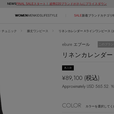
NEWS
FINAL SALEスタート！ 総勢220ブランドがさらにプライスダウン
WOMEN
MEN
KIDS
LIFESTYLE
SALE
新着
ブランド
カテゴリ
・チュニック
膝丈ワンピース
リネンカレンダー Aラインワンピース (エブー
CONTENTS
SUPPORT
ebure エブール
お気に入り
このブラン
ご利用ガイド
リネンカレンダー
特集一覧
カスタマーサポート
NEW IN BRAND
エル・ショップについて
再入荷
BRAND NEWS
お知らせ
¥89,100
(税込)
HOT STYLE
よくあるご質問
Approximately USD 565.52. Yo
EDITOR'S CLOSET
メルマガ PICKUP
COLOR
PERSONAL COLOR
カラーを選択してく
エディター厳選ギフト