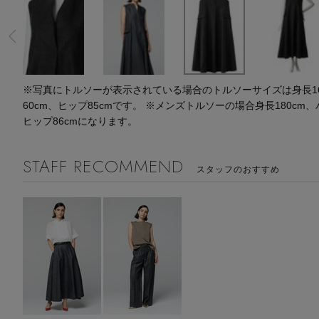
スーツケース
レッグウェア
チャーム
ポーチ
チャーム・ストラップ
その他(傘・ハンカチ・時計など)
※写真にトルソーが表示されている場合のトルソーサイズは身長164
60cm、ヒップ85cmです。 ※メンズトルソーの場合身長180cm、
ヒップ86cmになります。
STAFF RECOMMEND
スタッフのおすすめ