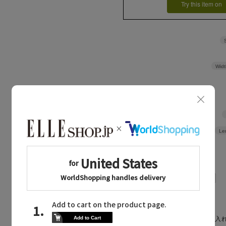
Try this item on
Widt
Le
CARE GUIDE
お手入