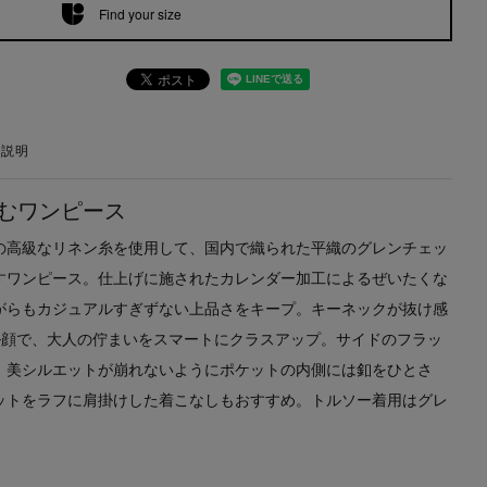
Find your size
の説明
むワンピース
の高級なリネン糸を使用して、国内で織られた平織のグレンチェッ
すワンピース。仕上げに施されたカレンダー加工によるぜいたくな
がらもカジュアルすぎずない上品さをキープ。キーネックが抜け感
ル顔で、大人の佇まいをスマートにクラスアップ。サイドのフラッ
、美シルエットが崩れないようにポケットの内側には釦をひとさ
ットをラフに肩掛けした着こなしもおすすめ。トルソー着用はグレ