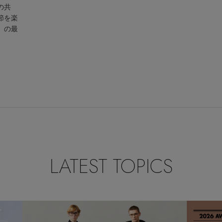
の共
節を楽
」の最
LATEST TOPICS