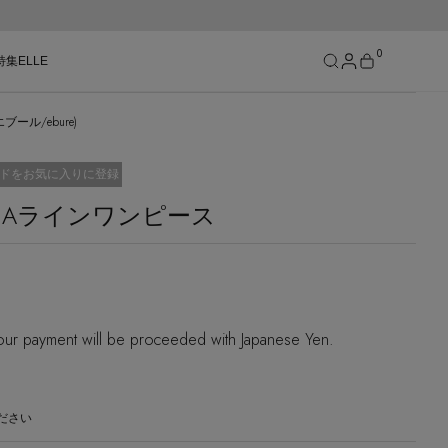
0
特集
ELLE
ル/ebure)
SEE RESULTS
済
ドをお気に入りに登録
 Aラインワンピース
ur payment will be proceeded with Japanese Yen.
ださい