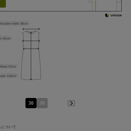
Shoulder width
38cm
h
46cm
Waist
52cm
ngth
128cm
36
38
れについて