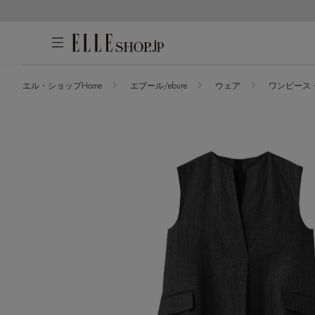
エル・ショップHome
エブール/ebure
ウェア
ワンピース
アカウントをお持ちの方
WOMEN
MEN
KIDS
LIFESTYLE
ログイン
ITEMS
新着アイテム
はじめてご利用の方
再入荷アイテム
新規会員登録
ランキング
ブランド
最旬！トレンドワード
メールマガジン登録
アイテム一覧
【雨の日】急な雨対策グッズ
最新トレンドや限定アイテム、セール
SALE
【Tシャツ】デイリーに活躍