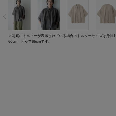
水着・スイムウェア
スーツケース
レッグウェア
チャーム
ポーチ
チャーム・ストラップ
その他(傘・ハンカチ・時計など)
※写真にトルソーが表示されている場合のトルソーサイズは身長164
60cm、ヒップ85cmです。