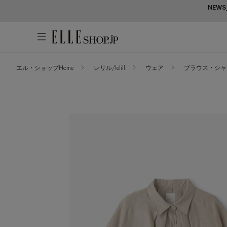
NEWS
エル・ショップHome
レリル/lelill
ウェア
ブラウス・シャ
アカウントをお持ちの方
WOMEN
MEN
KIDS
LIFESTYLE
ログイン
ITEMS
新着アイテム
はじめてご利用の方
再入荷アイテム
新規会員登録
ランキング
ブランド
最旬！トレンドワード
メールマガジン登録
アイテム一覧
【予約】新作ウェアをチェック
最新トレンドや限定アイテム、セール