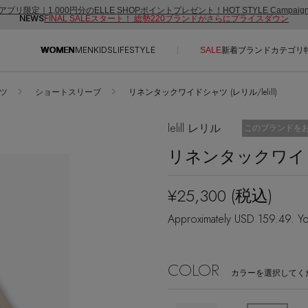
アプリ限定｜1,000円分のELLE SHOPポイントプレゼント！HOT STYLE Campai
NEWS
FINAL SALEスタート！ 総勢220ブランドがさらにプライスダウン
WOMEN
MEN
KIDS
LIFESTYLE
SALE
新着
ブランド
カテゴリ
ツ
ショートスリーブ
リネンタックワイドシャツ (レリル/lelill)
CONTENTS
SUPPORT
lelill レリル
お気に入り済
このブランドを
ご利用ガイド
リネンタックワイ
特集一覧
カスタマーサポート
NEW IN BRAND
エル・ショップについて
¥25,300
(税込)
BRAND NEWS
お知らせ
Approximately USD 159.49. Yo
HOT STYLE
よくあるご質問
EDITOR'S CLOSET
COLOR
メルマガ PICKUP
カラーを選択してく
PERSONAL COLOR