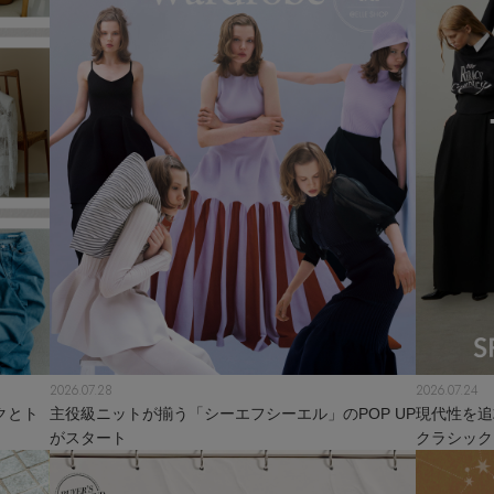
2026.07.28
2026.07.24
クとト
主役級ニットが揃う「シーエフシーエル」のPOP UP
現代性を追
がスタート
クラシック