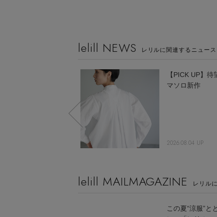
lelill NEWS
レリルに関連するニュース
【NEW ARRIVALS】
【PICK UP】
今の季節に“ちょうど
マソロ新作
いい”新作アイテム
2026.04.07 UP
2026.08.04 UP
lelill MAILMAGAZINE
レリル
この夏“涼服”と