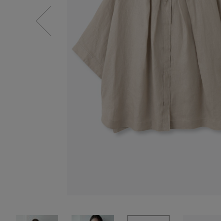
SALE
【Tシャツ】デイリーに活躍
情報をいち早くお届けします。
【日傘】完全遮光・軽量傘
ご登録はこちら
CATEGORY
【サンダル】ビーサンの季節！
ウェア
【リネン】涼しい夏素材
シューズ
【CFCL】注目のPOP-UP
すべてのウェア
【レース】上品な透け感
バッグ・財布
ブラウス・シャツ
すべてのシューズ
【雨の日】急な雨対策グッズ
カットソー・Tシャツ
ファッション小物
サンダル
すべてのバッグ・財布
【限定】ここでしか買えないアイテム
ワンピース・チュニック
パンプス
アクセサリー
カゴバッグ
すべてのファッション小物
【ペプラム】トレンドシルエット
パンツ
スニーカー
ショルダーバッグ
ランジェリー
ストール・マフラー・ケープ
すべてのアクセサリー
『ELLE』最新号掲載
スカート
フラットシューズ
トートバッグ
帽子・イヤーマフ
スポーツ
ピアス・イヤリング
すべてのランジェリー
【ジュエリー】シルバーでクールに
ジャケット
レインシューズ
ハンドバッグ
ヘアアクセサリー
ネックレス
ランジェリー
すべてのスポーツ
ニット
ブーツ
財布・小物
スマートフォンケース・タブレットケース
バングル・ブレスレット
インナー
ウェア
コート
ボディバッグ・ウェストポーチ
アイウェア
リング
シューズ
ルームウェア・パジャマ
クラッチバッグ
ベルト
コサージュ・ブローチ
バッグ・小物
ボストンバッグ
グローブ
アンクレット