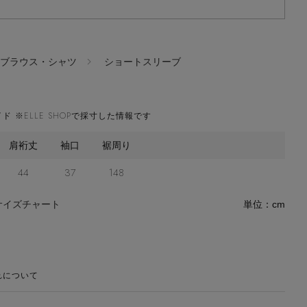
ブラウス・シャツ
ショートスリーブ
ド ※ELLE SHOPで採寸した情報です
肩裄丈
袖口
裾周り
44
37
148
サイズチャート
単位：cm
れについて