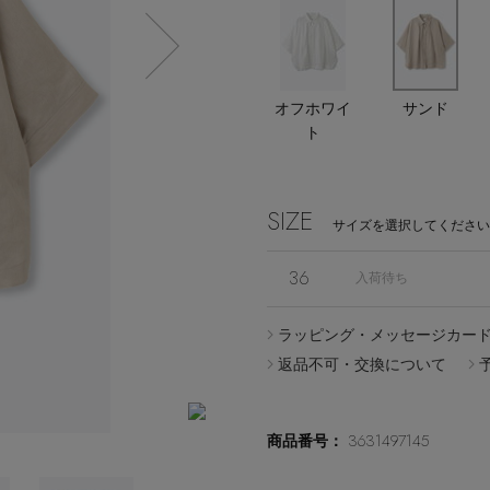
エディター厳選ギフト
オフホワイ
サンド
ト
Stay in
the Loop
SIZE
サイズを選択してください
36
入荷待ち
ラッピング・メッセージカー
ELLE SHOP APP
返品不可・交換について
3631497145
商品番号：