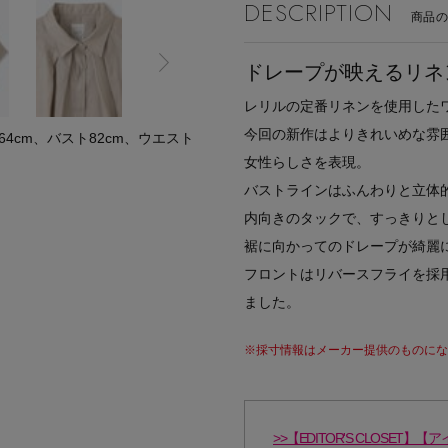
DESCRIPTION
商品
ドレープが映えるリネ
レリルの定番リネンを使用した
今回の新作はよりきれいめな雰
cm、バスト82cm、ウエスト
女性らしさを表現。
バストラインはふんわりと立体
内向きのタックで、すっきりと
裾に向かってのドレープが綺麗
フロントはリバースフライを採
ました。
※採寸情報はメーカー提供のものになる
>>【EDITOR'S CLOS