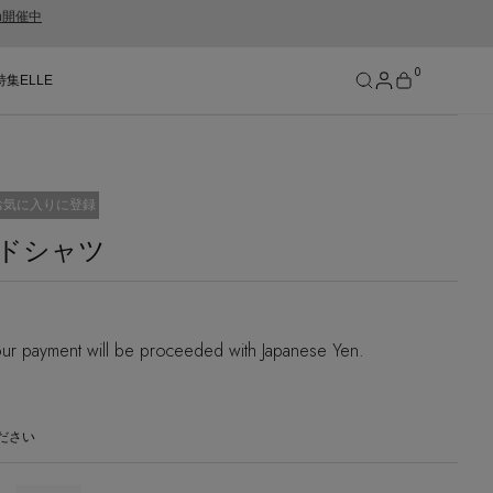
gn開催中
0
特集
ELLE
SEE RESULTS
お気に入りに登録
ドシャツ
ur payment will be proceeded with Japanese Yen.
ださい