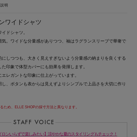
の説明
ンワイドシャツ
ワイドシャツ。
囲気。ワイドな分量感がありつつ、袖はラグランスリーブで華奢で
的にしつつも、大きく見えすぎないよう分量感の納まりを良くする
した印象で体型カバーにも効果を発揮します。
にエレガントな印象に仕上がっています。
用し、ボタンも表からは見えずよりシンプルで上品さを大切に作り
ため、ELLE SHOPの採寸方法と異なります。
ET】【アイロンいらずで楽しみたい】涼やかな夏のスタイリングもチェック！