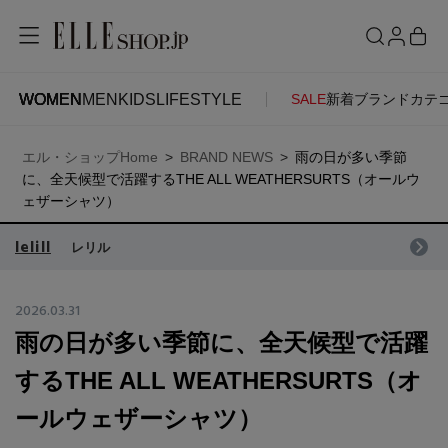
WOMEN
MEN
KIDS
LIFESTYLE
SALE
新着
ブランド
カテ
WOMEN
MEN
KIDS
LIFESTYLE
ACCOUNT
エル・ショップHome
BRAND NEWS
雨の日が多い季節
ITEMS
お気に入りアイテム
に、全天候型で活躍するTHE ALL WEATHERSURTS（オールウ
SEE RESULTS
ェザーシャツ）
新着アイテム
lelill
お気に入りブランド
レリル
2026.03.31
再入荷アイテム
ご注文履歴
雨の日が多い季節に、全天候型で活躍
するTHE ALL WEATHERSURTS（オ
ランキング
ポイント・クーポン
ールウェザーシャツ）