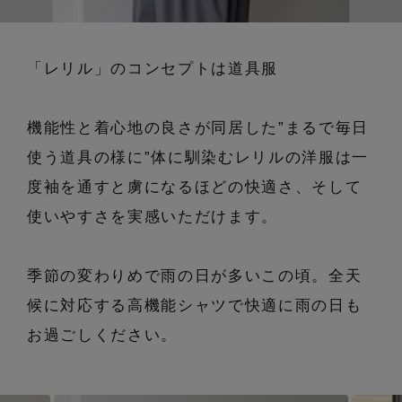
エル・ショップについて
バッグ・財布
すべてのシューズ
ブラウス・シャツ
【レース】上品な透け感
「レリル」のコンセプトは道具服
ファッション小物
すべてのバッグ・財布
お知らせ
サンダル
カットソー・Tシャツ
【雨の日】急な雨対策グッズ
アクセサリー
すべてのファッション小物
カゴバッグ
機能性と着心地の良さが同居した”まるで毎日
パンプス
よくあるご質問
ワンピース・チュニック
使う道具の様に”体に馴染むレリルの洋服は一
【限定】ここでしか買えないアイテム
ランジェリー
すべてのアクセサリー
ストール・マフラー・ケープ
ショルダーバッグ
度袖を通すと虜になるほどの快適さ、そして
スニーカー
パンツ
スポーツ
【ペプラム】トレンドシルエット
使いやすさを実感いただけます。
すべてのランジェリー
ピアス・イヤリング
帽子・イヤーマフ
トートバッグ
フラットシューズ
スカート
ログアウト
すべてのスポーツ
『ELLE』最新号掲載
ランジェリー
季節の変わりめで雨の日が多いこの頃。全天
ネックレス
ヘアアクセサリー
ハンドバッグ
レインシューズ
ジャケット
候に対応する高機能シャツで快適に雨の日も
ウェア
【ジュエリー】シルバーでクールに
インナー
バングル・ブレスレット
お過ごしください。
スマートフォンケース・タブレットケース
財布・小物
ブーツ
ニット
CONTENTS
シューズ
リング
アイウェア
ボディバッグ・ウェストポーチ