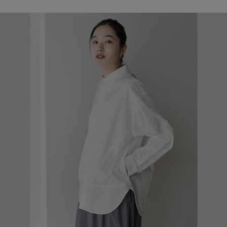
ブランド
会員情報
最旬！トレンドワード
アカウント連携
【予約】新作ウェアをチェック
アイテム一覧
マイページ
【Tシャツ】デイリーに活躍
SALE
SUPPORT
【日傘】完全遮光・軽量傘
CATEGORY
ご利用ガイド
【サンダル】ビーサンの季節！
ウェア
【リネン】涼しい夏素材
カスタマーサポート
シューズ
すべてのウェア
【CFCL】注目のPOP-UP