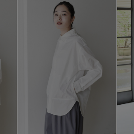
コート
特集一覧
バッグ・小物
コサージュ・ブローチ
ベルト
クラッチバッグ
ルームウェア・パジャマ
水着・スイムウェア
NEW IN BRAND
アンクレット
グローブ
ボストンバッグ
チャーム
レッグウェア
BRAND NEWS
スーツケース
ポーチ
HOT STYLE
チャーム・ストラップ
EDITOR'S CLOSET
その他(傘・ハンカチ・時計など)
メルマガ PICKUP