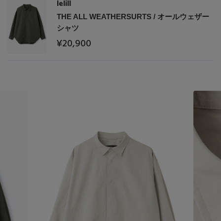
lelill
Stay in
the Loop
THE ALL WEATHERSURTS / オールウェザー
シャツ
¥20,900
ELLE SHOP 公式アプリ