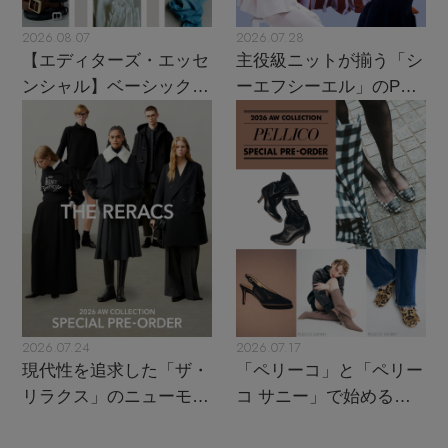
2026.08.07
2026.07.28
【エディターズ・エッセ
主役級ニットが揃う「シ
ンシャル】ベーシックと
ーエフシーエル」のPOP
トレンドが交差する16の
UPがスタート
名品
2026.07.24
2026.07.17
現代性を追求した「ザ・
「ペリーコ」と「ペリー
リラクス」のニューモダ
コ サニー」で始める秋
ンクラシック
支度