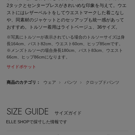
2タックとセンタープレスがきれいめな印象を与えて。ウエ
ストにはレザーベルトをしてウエストマークした着こなし
や、同素材のジャケットとのセッアップも統一感があって
おすすめ。トルソー着用はライトベージュ、36サイズ。
※写真にトルソーが表示されている場合のトルソーサイズは身
長164cm、バスト82cm、ウエスト60cm、ヒップ85cmです。
※メンズトルソーの場合身長180cm、バスト83cm、ウエスト
66cm、ヒップ86cmになります。
サイドポケット
商品のカテゴリ：
ウェア
パンツ
クロップドパンツ
SIZE GUIDE
サイズガイド
【エディターズ・エッセンシャル】
ELLE SHOPで採寸した情報です
ベーシックとトレンドが交差する16の名品