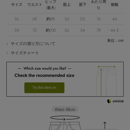
ヒップ
わたり周
サイズ
ウエスト
股上
股下
裾幅
(最大)
り
36
68
約98
36
53
76
44
38
72
約100
36
54
78
44.5
単位：cm
サイズの測り方について
Stay in
the Loop
サイズチャート
ELLE SHOP 公式アプリ
Check the recommended size
Try this item on
Waist
68cm