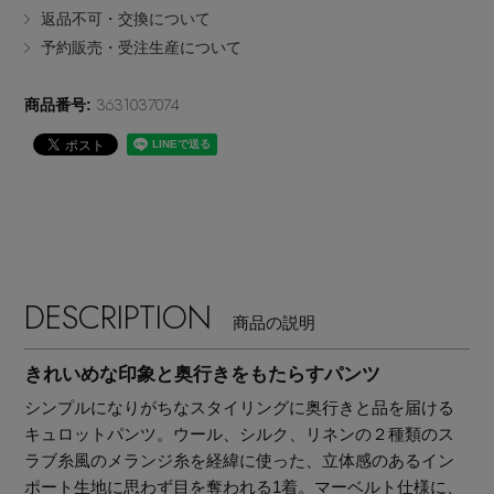
返品不可・交換について
EDITOR'S CLOSET
予約販売・受注生産について
その他(傘・ハンカチ・時計など)
3631037074
商品番号:
メルマガ PICKUP
PERSONAL COLOR
エディター厳選ギフト
DESCRIPTION
商品の説明
きれいめな印象と奥行きをもたらすパンツ
シンプルになりがちなスタイリングに奥行きと品を届ける
キュロットパンツ。ウール、シルク、リネンの２種類のス
ラブ糸風のメランジ糸を経緯に使った、立体感のあるイン
ポート生地に思わず目を奪われる1着。マーベルト仕様に、