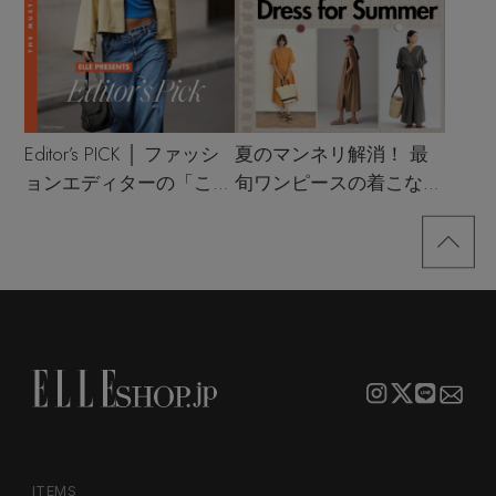
Editor’s PICK │ ファッシ
夏のマンネリ解消！ 最
ョンエディターの「これ
旬ワンピースの着こなし
買い！」リスト
サンプル
ITEMS