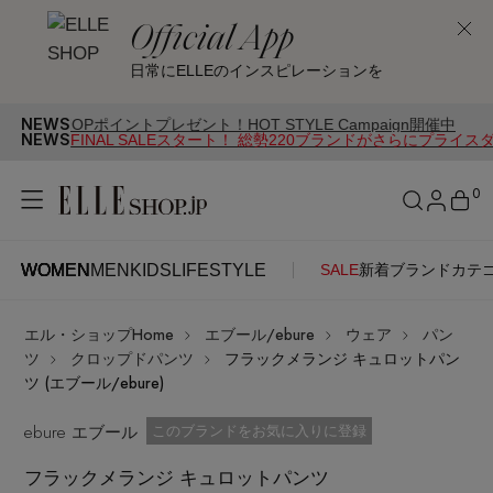
Official App
日常にELLEのインスピレーションを
NEWS
ポイントプレゼント！HOT STYLE Campaign開催中
NEWS
FINAL SALEスタート！ 総勢220ブランドがさらにプライス
0
WOMEN
MEN
KIDS
LIFESTYLE
SALE
新着
ブランド
カテ
WOMEN
MEN
KIDS
LIFESTYLE
アカウントをお持ちの方
エル・ショップHome
エブール/ebure
ウェア
パン
ITEMS
ログイン
ツ
クロップドパンツ
フラックメランジ キュロットパン
SEE RESULTS
ツ (エブール/ebure)
はじめてご利用の方
ebure エブール
新着アイテム
お気に入り済
このブランドをお気に入りに登録
フラックメランジ キュロットパンツ
新規会員登録