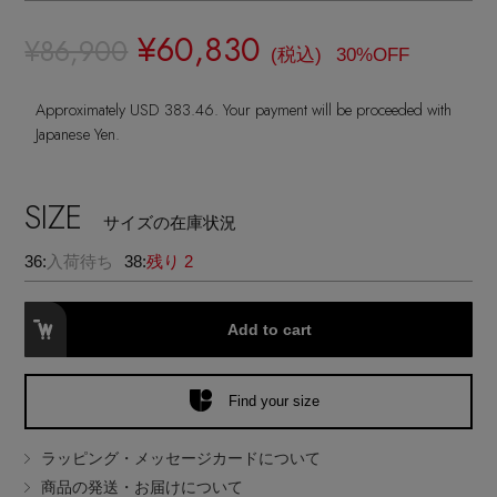
ランジェリー
ネックレス
ヘアアクセサリー
ハンドバッグ
レインシューズ
¥60,830
ジャケット
¥86,900
(税込)
30%OFF
ウェア
【ジュエリー】シルバーでクールに
インナー
バングル・ブレスレット
スマートフォンケース・タブレットケース
財布・小物
ブーツ
Approximately USD 383.46. Your payment will be proceeded with
ニット
CONTENTS
シューズ
Japanese Yen.
リング
アイウェア
ボディバッグ・ウェストポーチ
コート
特集一覧
バッグ・小物
SIZE
コサージュ・ブローチ
サイズの在庫状況
ベルト
クラッチバッグ
ルームウェア・パジャマ
36:
入荷待ち
38:
残り 2
水着・スイムウェア
NEW IN BRAND
アンクレット
グローブ
ボストンバッグ
Add to cart
チャーム
レッグウェア
BRAND NEWS
スーツケース
Find your size
ポーチ
HOT STYLE
ラッピング・メッセージカードについて
商品の発送・お届けについて
チャーム・ストラップ