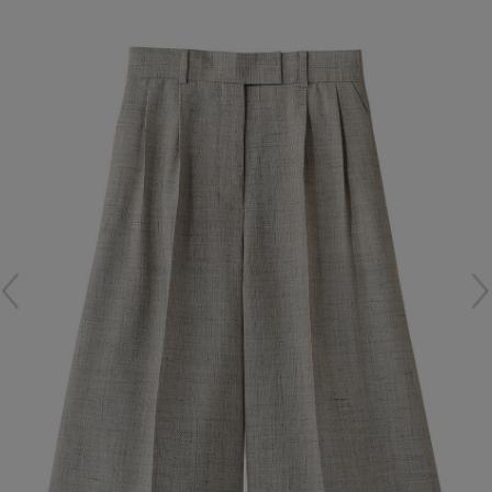
再入荷アイテム
メールマガジン登録
ランキング
最新トレンドや限定アイテム、セール情報を
いち早くお届けします。
ブランド
ご登録はこちら
最旬！トレンドワード
SUPPORT
【予約】新作ウェアをチェック
アイテム一覧
ご利用ガイド
【Tシャツ】デイリーに活躍
SALE
カスタマーサポート
【日傘】完全遮光・軽量傘
CATEGORY