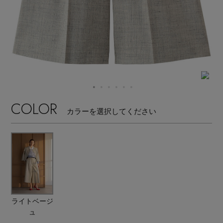
【サンダル】ビーサンの季節！
エル・ショップについて
ウェア
【リネン】涼しい夏素材
お知らせ
シューズ
すべてのウェア
【CFCL】注目のPOP-UP
バッグ・財布
すべてのシューズ
よくあるご質問
ブラウス・シャツ
【レース】上品な透け感
COLOR
カラーを選択してください
ファッション小物
すべてのバッグ・財布
サンダル
カットソー・Tシャツ
【雨の日】急な雨対策グッズ
アクセサリー
すべてのファッション小物
カゴバッグ
パンプス
ワンピース・チュニック
【限定】ここでしか買えないアイテム
ランジェリー
すべてのアクセサリー
ストール・マフラー・ケープ
ショルダーバッグ
スニーカー
パンツ
スポーツ
【ペプラム】トレンドシルエット
すべてのランジェリー
ピアス・イヤリング
ライトベージ
帽子・イヤーマフ
トートバッグ
フラットシューズ
スカート
ュ
すべてのスポーツ
『ELLE』最新号掲載