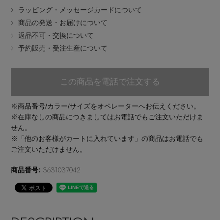
ラッピング・メッセージカードについて
EDITOR'S CLOSET
商品の発送・お届けについて
その他(傘・ハンカチ・時計など)
返品不可・交換について
メルマガ PICKUP
予約販売・受注生産について
この商品を電話で注文する
PERSONAL COLOR
※商品番号/カラー/サイズをオペレーターへお伝えください。
※在庫なしの商品につきましてはお電話でもご注文いただけま
エディター厳選ギフト
せん。
※「他のお客様がカートに入れています」の商品はお電話でも
ご注文いただけません。
3631037042
商品番号: