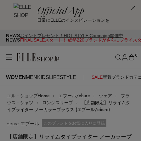
Official App
日常にELLEのインスピレーションを
NEWS
ントプレゼント！HOT STYLE Campaign開催中
NEWS
FINAL SALEスタート！ 総勢220ブランドがさらにプライス
0
WOMEN
MEN
KIDS
LIFESTYLE
SALE
新着
ブランド
カテ
WOMEN
MEN
KIDS
LIFESTYLE
アカウントをお持ちの方
エル・ショップHome
エブール/ebure
ウェア
ブラ
ITEMS
ログイン
ウス・シャツ
ロングスリーブ
【店舗限定】リライムタ
SEE RESULTS
イプライター ノーカラーブラウス (エブール/ebure)
はじめてご利用の方
ebure エブール
新着アイテム
お気に入り済
このブランドをお気に入りに登録
【店舗限定】リライムタイプライター ノーカラーブ
新規会員登録