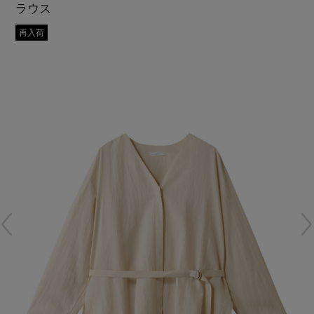
ラウス
再入荷アイテム
再入荷
メールマガジン登録
ランキング
最新トレンドや限定アイテム、セール情報を
いち早くお届けします。
ブランド
ご登録はこちら
最旬！トレンドワード
SUPPORT
【予約】新作ウェアをチェック
アイテム一覧
ご利用ガイド
【Tシャツ】デイリーに活躍
SALE
カスタマーサポート
【日傘】完全遮光・軽量傘
CATEGORY