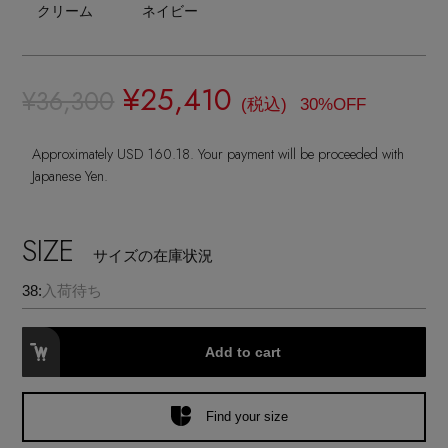
ランジェリー
ネックレス
クリーム
ネイビー
ヘアアクセサリー
ハンドバッグ
レインシューズ
ジャケット
ウェア
【ジュエリー】シルバーでクールに
インナー
バングル・ブレスレット
スマートフォンケース・タブレットケース
財布・小物
¥25,410
ブーツ
¥36,300
ニット
(税込)
30%OFF
CONTENTS
シューズ
リング
アイウェア
ボディバッグ・ウェストポーチ
Approximately USD 160.18. Your payment will be proceeded with
コート
Japanese Yen.
特集一覧
バッグ・小物
コサージュ・ブローチ
ベルト
クラッチバッグ
ルームウェア・パジャマ
SIZE
水着・スイムウェア
NEW IN BRAND
サイズの在庫状況
アンクレット
グローブ
ボストンバッグ
38:
入荷待ち
チャーム
レッグウェア
BRAND NEWS
スーツケース
Add to cart
ポーチ
HOT STYLE
Find your size
チャーム・ストラップ