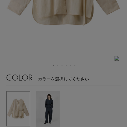
【サンダル】ビーサンの季節！
エル・ショップについて
ウェア
【リネン】涼しい夏素材
お知らせ
シューズ
すべてのウェア
【CFCL】注目のPOP-UP
バッグ・財布
すべてのシューズ
よくあるご質問
ブラウス・シャツ
【レース】上品な透け感
ファッション小物
すべてのバッグ・財布
サンダル
カットソー・Tシャツ
COLOR
【雨の日】急な雨対策グッズ
カラーを選択してください
アクセサリー
すべてのファッション小物
カゴバッグ
パンプス
ワンピース・チュニック
【限定】ここでしか買えないアイテム
ランジェリー
すべてのアクセサリー
ストール・マフラー・ケープ
ショルダーバッグ
スニーカー
パンツ
スポーツ
【ペプラム】トレンドシルエット
すべてのランジェリー
ピアス・イヤリング
帽子・イヤーマフ
トートバッグ
フラットシューズ
スカート
すべてのスポーツ
『ELLE』最新号掲載