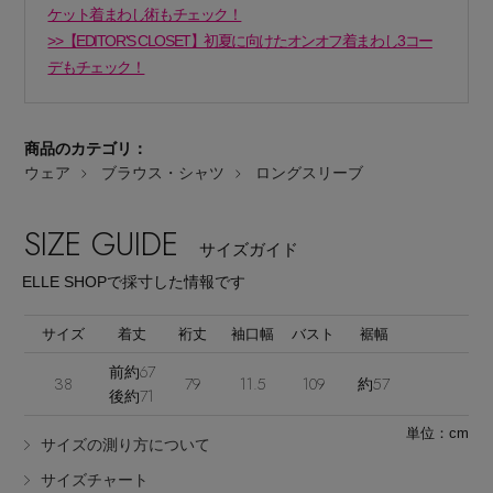
ケット着まわし術もチェック！
>>【EDITOR'S CLOSET】初夏に向けたオンオフ着まわし3コー
デもチェック！
商品のカテゴリ：
Stay in
the Loop
ウェア
ブラウス・シャツ
ロングスリーブ
SIZE GUIDE
サイズガイド
ELLE SHOP 公式アプリ
ELLE SHOPで採寸した情報です
サイズ
着丈
裄丈
袖口幅
バスト
裾幅
前約67
38
79
11.5
109
約57
後約71
単位：cm
サイズの測り方について
サイズチャート