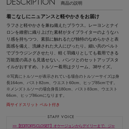
DESCRIPTION
商品の説明
着こなしにニュアンスと軽やかさをお届け
ラフさと軽やかさを兼ね備えたブラウス。レーヨンとナイ
ロンを緻密に織り上げた素材がタイプライターのようなハ
リ感を持ちつつ、素肌に触れるたび独特のなめらかさと表
面感を備え、洗練された大人にぴったり。細い共のベルト
でブラウジングさせたり、軽く羽織りとしても着用できる
万能度の高さも見逃せない。パンツとのセットアップスタ
イルがおすすめ。トルソー着用はクリーム、38サイズ。
※写真にトルソーが表示されている場合のトルソーサイズは身
長164cm、バスト82cm、ウエスト60cm、ヒップ85cmです。
※メンズトルソーの場合身長180cm、バスト83cm、ウエスト
66cm、ヒップ86cmになります。
両サイドスリット ベルト付き
【エディターズ・エッセンシャル】
ベーシックとトレンドが交差する16の名品
>>【EDITOR'S CLOSET】オケージョンからデイリーまで。ジャ