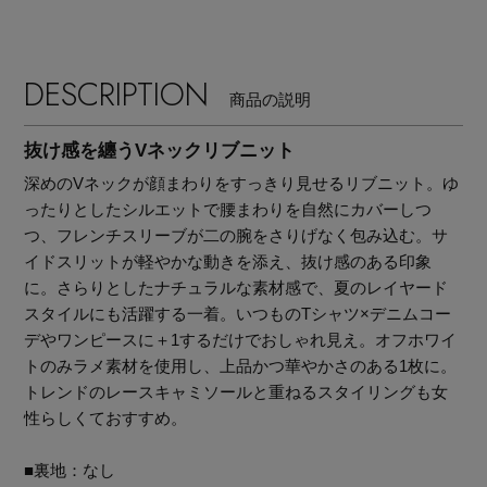
DESCRIPTION
商品の説明
抜け感を纏うVネックリブニット
深めのVネックが顔まわりをすっきり見せるリブニット。ゆ
ったりとしたシルエットで腰まわりを自然にカバーしつ
つ、フレンチスリーブが二の腕をさりげなく包み込む。サ
イドスリットが軽やかな動きを添え、抜け感のある印象
に。さらりとしたナチュラルな素材感で、夏のレイヤード
スタイルにも活躍する一着。いつものTシャツ×デニムコー
デやワンピースに＋1するだけでおしゃれ見え。オフホワイ
トのみラメ素材を使用し、上品かつ華やかさのある1枚に。
トレンドのレースキャミソールと重ねるスタイリングも女
性らしくておすすめ。
【エディターズ・エッセンシャル】
ベーシックとトレンドが交差する16の名品
■裏地：なし