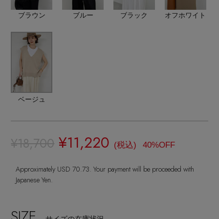
ランジェリー
ネックレス
ヘアアクセサリー
ハンドバッグ
ブラウン
ブルー
ブラック
オフホワイト
レインシューズ
ジャケット
ウェア
【ジュエリー】シルバーでクールに
インナー
バングル・ブレスレット
スマートフォンケース・タブレットケース
財布・小物
ブーツ
ニット
CONTENTS
シューズ
リング
アイウェア
ボディバッグ・ウェストポーチ
コート
特集一覧
バッグ・小物
コサージュ・ブローチ
ベルト
ベージュ
クラッチバッグ
ルームウェア・パジャマ
水着・スイムウェア
NEW IN BRAND
アンクレット
グローブ
ボストンバッグ
¥11,220
¥18,700
(税込)
40%OFF
チャーム
レッグウェア
BRAND NEWS
スーツケース
Approximately USD 70.73. Your payment will be proceeded with
Japanese Yen.
ポーチ
HOT STYLE
SIZE
サイズの在庫状況
チャーム・ストラップ