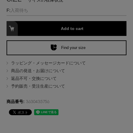
EDITOR'S CLOSET
F:
入荷待ち
その他(傘・ハンカチ・時計など)
Add to cart
メルマガ PICKUP
Find your size
PERSONAL COLOR
ラッピング・メッセージカードについて
商品の発送・お届けについて
エディター厳選ギフト
返品不可・交換について
予約販売・受注生産について
3630435756
商品番号: