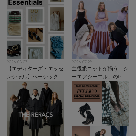
2026.08.07
2026.07.28
【エディターズ・エッセ
主役級ニットが揃う「シ
ンシャル】ベーシックと
ーエフシーエル」のPOP
トレンドが交差する16の
UPがスタート
名品