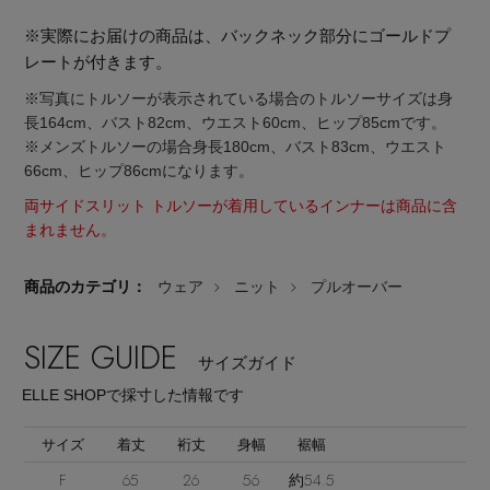
※実際にお届けの商品は、バックネック部分にゴールドプ
レートが付きます。
※写真にトルソーが表示されている場合のトルソーサイズは身
長164cm、バスト82cm、ウエスト60cm、ヒップ85cmです。
※メンズトルソーの場合身長180cm、バスト83cm、ウエスト
Stay in
the Loop
66cm、ヒップ86cmになります。
両サイドスリット トルソーが着用しているインナーは商品に含
まれません。
ELLE SHOP 公式アプリ
商品のカテゴリ：
ウェア
ニット
プルオーバー
SIZE GUIDE
サイズガイド
ELLE SHOPで採寸した情報です
サイズ
着丈
裄丈
身幅
裾幅
F
65
26
56
約54.5