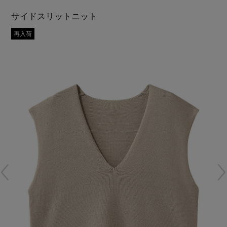
再入荷アイテム
サイドスリットニット
再入荷
メールマガジン登録
ランキング
最新トレンドや限定アイテム、セール情報を
いち早くお届けします。
ブランド
ご登録はこちら
最旬！トレンドワード
SUPPORT
【予約】新作ウェアをチェック
アイテム一覧
ご利用ガイド
【Tシャツ】デイリーに活躍
SALE
カスタマーサポート
【日傘】完全遮光・軽量傘
CATEGORY