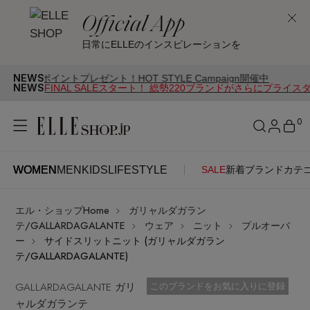
Official App
日常にELLEのインスピレーションを
NEWS
ントプレゼント！HOT STYLE Campaign開催中
NEWS
FINAL SALEスタート！ 総勢220ブランドがさらにプライス
0
WOMEN
MEN
KIDS
LIFESTYLE
SALE
新着
ブランド
カテ
WOMEN
MEN
KIDS
LIFESTYLE
アカウントをお持ちの方
エル・ショップHome
ガリャルダガラン
ITEMS
ログイン
テ/GALLARDAGALANTE
ウェア
ニット
プルオーバ
SEE RESULTS
ー
サイドスリットニット (ガリャルダガラン
テ/GALLARDAGALANTE)
はじめてご利用の方
新着アイテム
GALLARDAGALANTE ガリ
お気に入り済
このブランドをお気に入りに登録
ャルダガランテ
新規会員登録