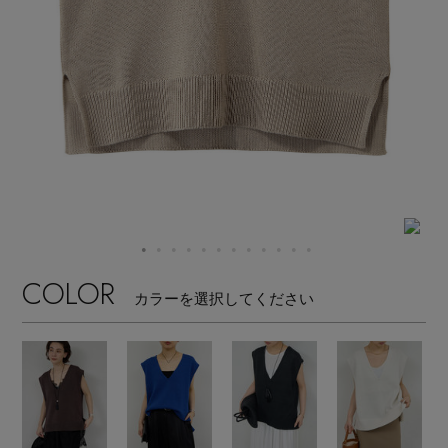
【サンダル】ビーサンの季節！
エル・ショップについて
ウェア
【リネン】涼しい夏素材
お知らせ
シューズ
すべてのウェア
【CFCL】注目のPOP-UP
バッグ・財布
すべてのシューズ
よくあるご質問
ブラウス・シャツ
【レース】上品な透け感
ファッション小物
すべてのバッグ・財布
サンダル
カットソー・Tシャツ
【雨の日】急な雨対策グッズ
アクセサリー
すべてのファッション小物
COLOR
カゴバッグ
パンプス
カラーを選択してください
ワンピース・チュニック
【限定】ここでしか買えないアイテム
ランジェリー
すべてのアクセサリー
ストール・マフラー・ケープ
ショルダーバッグ
スニーカー
パンツ
スポーツ
【ペプラム】トレンドシルエット
すべてのランジェリー
ピアス・イヤリング
帽子・イヤーマフ
トートバッグ
フラットシューズ
スカート
すべてのスポーツ
『ELLE』最新号掲載