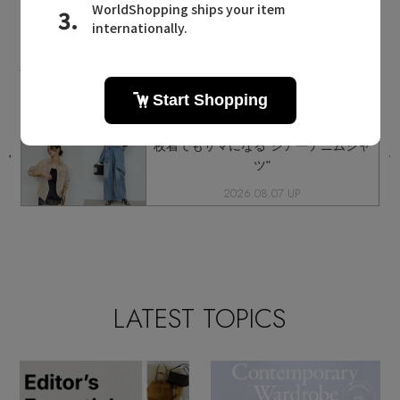
GALLARDAGALANTE NEWS
ガリャルダガランテに関連するニュース
ト
《晩夏～秋まで大活躍！》羽織でも一
枚着でもサマになる"シアーデニムシャ
ツ"
2026.08.07 UP
LATEST TOPICS