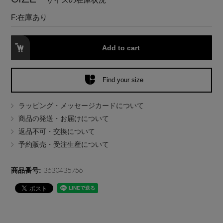
EDITOR'S CLOSET
F:
在庫あり
その他(傘・ハンカチ・時計など)
Add to cart
メルマガ PICKUP
Find your size
PERSONAL COLOR
ラッピング・メッセージカードについて
商品の発送・お届けについて
エディター厳選ギフト
返品不可・交換について
予約販売・受注生産について
3630435756
商品番号: