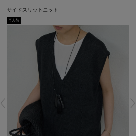
再入荷アイテム
サイドスリットニット
再入荷
メールマガジン登録
ランキング
最新トレンドや限定アイテム、セール情報を
いち早くお届けします。
ブランド
ご登録はこちら
最旬！トレンドワード
SUPPORT
【予約】新作ウェアをチェック
アイテム一覧
ご利用ガイド
【Tシャツ】デイリーに活躍
SALE
カスタマーサポート
【日傘】完全遮光・軽量傘
CATEGORY