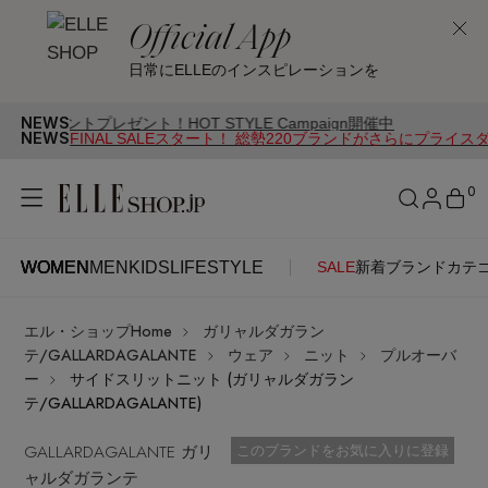
Official App
日常にELLEのインスピレーションを
NEWS
レゼント！HOT STYLE Campaign開催中
NEWS
FINAL SALEスタート！ 総勢220ブランドがさらにプライス
0
WOMEN
MEN
KIDS
LIFESTYLE
SALE
新着
ブランド
カテ
WOMEN
MEN
KIDS
LIFESTYLE
アカウントをお持ちの方
エル・ショップHome
ガリャルダガラン
ITEMS
ログイン
テ/GALLARDAGALANTE
ウェア
ニット
プルオーバ
SEE RESULTS
ー
サイドスリットニット (ガリャルダガラン
テ/GALLARDAGALANTE)
はじめてご利用の方
新着アイテム
GALLARDAGALANTE ガリ
お気に入り済
このブランドをお気に入りに登録
ャルダガランテ
新規会員登録