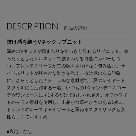
DESCRIPTION
商品の説明
抜け感を纏うVネックリブニット
深めのVネックが顔まわりをすっきり見せるリブニット。ゆ
ったりとしたシルエットで腰まわりを自然にカバーしつ
つ、フレンチスリーブが二の腕をさりげなく包み込む。サ
イドスリットが軽やかな動きを添え、抜け感のある印象
に。さらりとしたナチュラルな素材感で、夏のレイヤード
スタイルにも活躍する一着。いつものTシャツ×デニムコー
デやワンピースに＋1するだけでおしゃれ見え。オフホワイ
トのみラメ素材を使用し、上品かつ華やかさのある1枚に。
トレンドのレースキャミソールと重ねるスタイリングも女
性らしくておすすめ。
【エディターズ・エッセンシャル】
ベーシックとトレンドが交差する16の名品
■裏地：なし