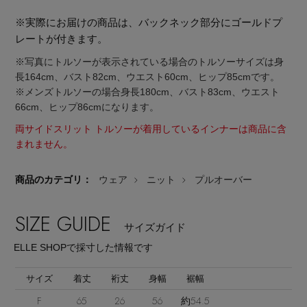
※実際にお届けの商品は、バックネック部分にゴールドプ
レートが付きます。
※写真にトルソーが表示されている場合のトルソーサイズは身
長164cm、バスト82cm、ウエスト60cm、ヒップ85cmです。
※メンズトルソーの場合身長180cm、バスト83cm、ウエスト
Stay in
the Loop
66cm、ヒップ86cmになります。
両サイドスリット トルソーが着用しているインナーは商品に含
まれません。
ELLE SHOP 公式アプリ
商品のカテゴリ：
ウェア
ニット
プルオーバー
SIZE GUIDE
サイズガイド
ELLE SHOPで採寸した情報です
サイズ
着丈
裄丈
身幅
裾幅
F
65
26
56
約54.5