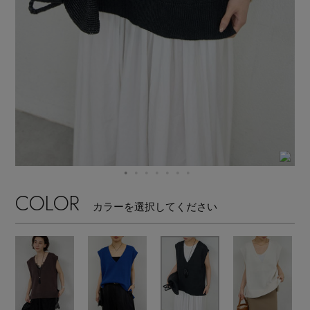
【サンダル】ビーサンの季節！
エル・ショップについて
ウェア
【リネン】涼しい夏素材
お知らせ
シューズ
すべてのウェア
【CFCL】注目のPOP-UP
バッグ・財布
すべてのシューズ
よくあるご質問
ブラウス・シャツ
【レース】上品な透け感
ファッション小物
すべてのバッグ・財布
サンダル
カットソー・Tシャツ
【雨の日】急な雨対策グッズ
アクセサリー
すべてのファッション小物
COLOR
カゴバッグ
パンプス
カラーを選択してください
ワンピース・チュニック
【限定】ここでしか買えないアイテム
ランジェリー
すべてのアクセサリー
ストール・マフラー・ケープ
ショルダーバッグ
スニーカー
パンツ
スポーツ
【ペプラム】トレンドシルエット
すべてのランジェリー
ピアス・イヤリング
帽子・イヤーマフ
トートバッグ
フラットシューズ
スカート
すべてのスポーツ
『ELLE』最新号掲載