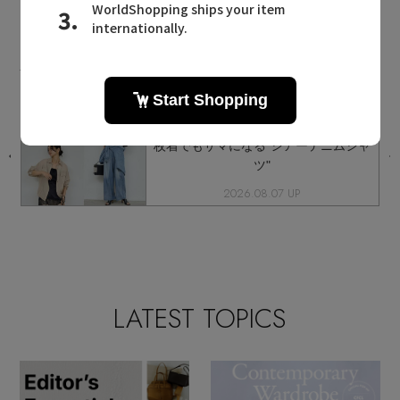
GALLARDAGALANTE NEWS
ガリャルダガランテに関連するニュース
ト
《晩夏～秋まで大活躍！》羽織でも一
枚着でもサマになる"シアーデニムシャ
ツ"
2026.08.07 UP
LATEST TOPICS