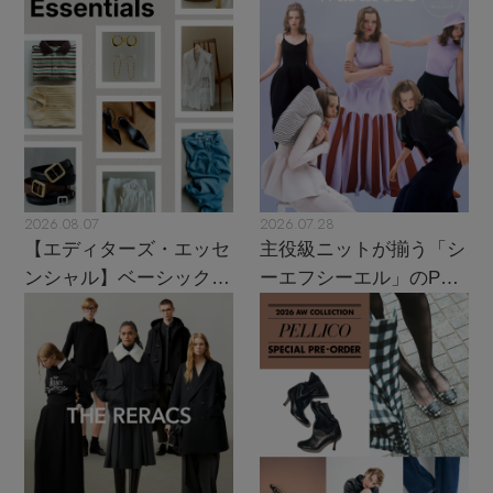
2026.08.07
2026.07.28
【エディターズ・エッセ
主役級ニットが揃う「シ
ンシャル】ベーシックと
ーエフシーエル」のPOP
トレンドが交差する16の
UPがスタート
名品