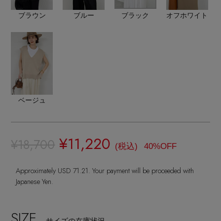
ランジェリー
ネックレス
ヘアアクセサリー
ハンドバッグ
ブラウン
ブルー
ブラック
オフホワイト
レインシューズ
ジャケット
ウェア
【ジュエリー】シルバーでクールに
インナー
バングル・ブレスレット
スマートフォンケース・タブレットケース
財布・小物
ブーツ
ニット
CONTENTS
シューズ
リング
アイウェア
ボディバッグ・ウェストポーチ
コート
特集一覧
バッグ・小物
コサージュ・ブローチ
ベルト
ベージュ
クラッチバッグ
ルームウェア・パジャマ
水着・スイムウェア
NEW IN BRAND
アンクレット
グローブ
ボストンバッグ
¥11,220
¥18,700
(税込)
40%OFF
チャーム
レッグウェア
BRAND NEWS
スーツケース
Approximately USD 71.21. Your payment will be proceeded with
Japanese Yen.
ポーチ
HOT STYLE
SIZE
サイズの在庫状況
チャーム・ストラップ