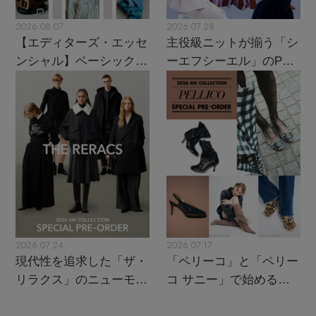
2026.08.07
2026.07.28
【エディターズ・エッセ
主役級ニットが揃う「シ
ンシャル】ベーシックと
ーエフシーエル」のPOP
トレンドが交差する16の
UPがスタート
名品
2026.07.24
2026.07.17
現代性を追求した「ザ・
「ペリーコ」と「ペリー
リラクス」のニューモダ
コ サニー」で始める秋
ンクラシック
支度