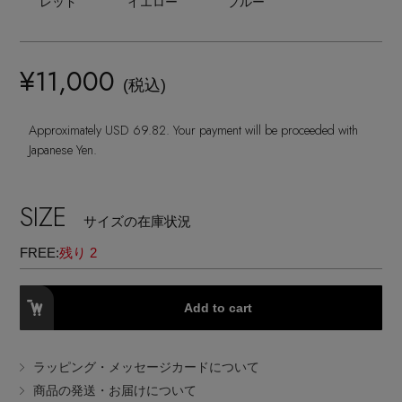
レッド
イエロー
ブルー
ランジェリー
ネックレス
ヘアアクセサリー
ハンドバッグ
レインシューズ
ジャケット
ウェア
【ジュエリー】シルバーでクールに
インナー
バングル・ブレスレット
スマートフォンケース・タブレットケース
¥11,000
財布・小物
ブーツ
(税込)
ニット
CONTENTS
シューズ
リング
アイウェア
Approximately USD 69.82. Your payment will be proceeded with
ボディバッグ・ウェストポーチ
コート
Japanese Yen.
特集一覧
バッグ・小物
コサージュ・ブローチ
ベルト
クラッチバッグ
ルームウェア・パジャマ
SIZE
水着・スイムウェア
サイズの在庫状況
NEW IN BRAND
アンクレット
グローブ
ボストンバッグ
FREE:
残り 2
チャーム
レッグウェア
BRAND NEWS
スーツケース
Add to cart
ポーチ
HOT STYLE
ラッピング・メッセージカードについて
商品の発送・お届けについて
チャーム・ストラップ