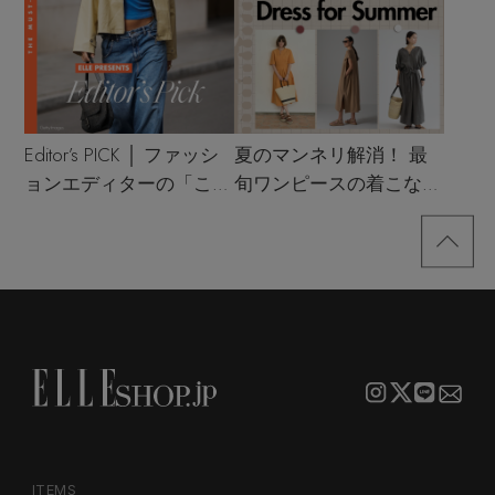
Editor’s PICK │ ファッシ
夏のマンネリ解消！ 最
ョンエディターの「これ
旬ワンピースの着こなし
買い！」リスト
サンプル
ITEMS