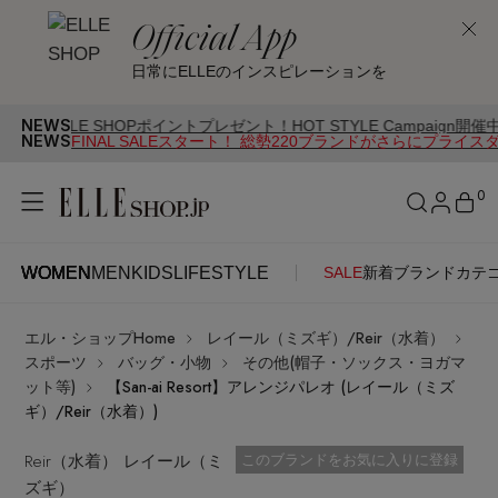
Official App
日常にELLEのインスピレーションを
NEWS
 SHOPポイントプレゼント！HOT STYLE Campaign開催中
NEWS
FINAL SALEスタート！ 総勢220ブランドがさらにプライス
0
WOMEN
MEN
KIDS
LIFESTYLE
SALE
新着
ブランド
カテ
WOMEN
MEN
KIDS
LIFESTYLE
アカウントをお持ちの方
エル・ショップHome
レイール（ミズギ）/Reir（水着）
ITEMS
ログイン
スポーツ
バッグ・小物
その他(帽子・ソックス・ヨガマ
SEE RESULTS
ット等)
【San-ai Resort】アレンジパレオ (レイール（ミズ
ギ）/Reir（水着）)
はじめてご利用の方
新着アイテム
Reir（水着） レイール（ミ
お気に入り済
このブランドをお気に入りに登録
ズギ）
新規会員登録