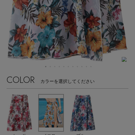
【サンダル】ビーサンの季節！
エル・ショップについて
ウェア
【リネン】涼しい夏素材
お知らせ
シューズ
すべてのウェア
【CFCL】注目のPOP-UP
バッグ・財布
すべてのシューズ
よくあるご質問
ブラウス・シャツ
【レース】上品な透け感
ファッション小物
すべてのバッグ・財布
サンダル
カットソー・Tシャツ
COLOR
【雨の日】急な雨対策グッズ
カラーを選択してください
アクセサリー
すべてのファッション小物
カゴバッグ
パンプス
ワンピース・チュニック
【限定】ここでしか買えないアイテム
ランジェリー
すべてのアクセサリー
ストール・マフラー・ケープ
ショルダーバッグ
スニーカー
パンツ
スポーツ
【ペプラム】トレンドシルエット
すべてのランジェリー
ピアス・イヤリング
帽子・イヤーマフ
トートバッグ
フラットシューズ
スカート
すべてのスポーツ
『ELLE』最新号掲載