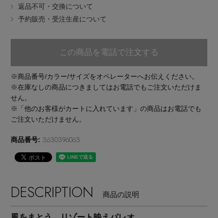
返品不可・交換について
EDITOR'S CLOSET
予約販売・受注生産について
その他(傘・ハンカチ・時計など)
メルマガ PICKUP
この商品を電話で注文する
※商品番号/カラー/サイズをオペレーターへお伝えください。
PERSONAL COLOR
※在庫なしの商品につきましてはお電話でもご注文いただけま
せん。
※「他のお客様がカートに入れています」の商品はお電話でも
エディター厳選ギフト
ご注文いただけません。
3630396063
商品番号:
DESCRIPTION
商品の説明
風をまとう、リゾート映えパレオ