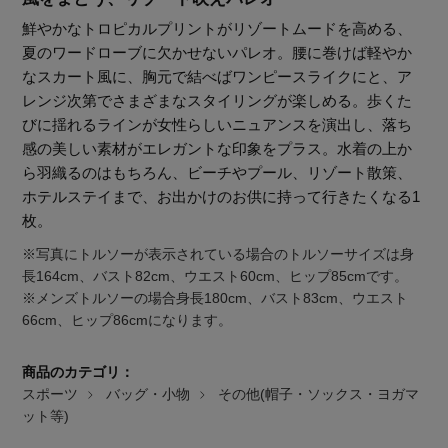
鮮やかなトロピカルプリントがリゾートムードを高める、
夏のワードローブに欠かせないパレオ。腰に巻けば軽やか
なスカート風に、胸元で結べばワンピースライクにと、ア
レンジ次第でさまざまなスタイリングが楽しめる。歩くた
びに揺れるラインが女性らしいニュアンスを演出し、落ち
感の美しい素材がエレガントな印象をプラス。水着の上か
ら羽織るのはもちろん、ビーチやプール、リゾート散策、
ホテルステイまで、お出かけのお供に持って行きたくなる1
枚。
※写真にトルソーが表示されている場合のトルソーサイズは身
長164cm、バスト82cm、ウエスト60cm、ヒップ85cmです。
※メンズトルソーの場合身長180cm、バスト83cm、ウエスト
66cm、ヒップ86cmになります。
商品のカテゴリ：
【エディターズ・エッセンシャル】
スポーツ
バッグ・小物
その他(帽子・ソックス・ヨガマ
ベーシックとトレンドが交差する16の名品
ット等)