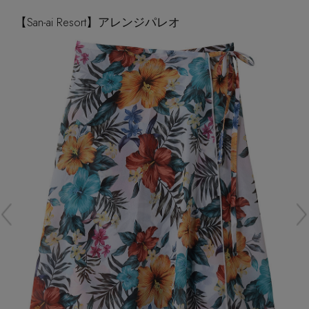
再入荷アイテム
【San-ai Resort】アレンジパレオ
メールマガジン登録
ランキング
最新トレンドや限定アイテム、セール情報を
いち早くお届けします。
ブランド
ご登録はこちら
最旬！トレンドワード
SUPPORT
【予約】新作ウェアをチェック
アイテム一覧
ご利用ガイド
【Tシャツ】デイリーに活躍
SALE
カスタマーサポート
【日傘】完全遮光・軽量傘
CATEGORY