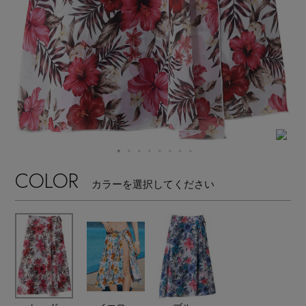
【サンダル】ビーサンの季節！
エル・ショップについて
ウェア
【リネン】涼しい夏素材
お知らせ
シューズ
すべてのウェア
【CFCL】注目のPOP-UP
バッグ・財布
すべてのシューズ
よくあるご質問
ブラウス・シャツ
【レース】上品な透け感
ファッション小物
すべてのバッグ・財布
サンダル
カットソー・Tシャツ
COLOR
【雨の日】急な雨対策グッズ
カラーを選択してください
アクセサリー
すべてのファッション小物
カゴバッグ
パンプス
ワンピース・チュニック
【限定】ここでしか買えないアイテム
ランジェリー
すべてのアクセサリー
ストール・マフラー・ケープ
ショルダーバッグ
スニーカー
パンツ
スポーツ
【ペプラム】トレンドシルエット
すべてのランジェリー
ピアス・イヤリング
帽子・イヤーマフ
トートバッグ
フラットシューズ
スカート
すべてのスポーツ
『ELLE』最新号掲載