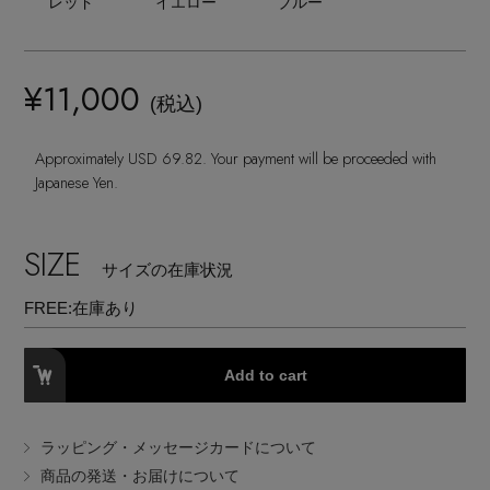
レッド
イエロー
ブルー
ランジェリー
ネックレス
ヘアアクセサリー
ハンドバッグ
レインシューズ
ジャケット
ウェア
【ジュエリー】シルバーでクールに
インナー
バングル・ブレスレット
スマートフォンケース・タブレットケース
¥11,000
財布・小物
ブーツ
(税込)
ニット
CONTENTS
シューズ
リング
アイウェア
Approximately USD 69.82. Your payment will be proceeded with
ボディバッグ・ウェストポーチ
コート
Japanese Yen.
特集一覧
バッグ・小物
コサージュ・ブローチ
ベルト
クラッチバッグ
ルームウェア・パジャマ
SIZE
水着・スイムウェア
サイズの在庫状況
NEW IN BRAND
アンクレット
グローブ
ボストンバッグ
FREE:
在庫あり
チャーム
レッグウェア
BRAND NEWS
スーツケース
Add to cart
ポーチ
HOT STYLE
ラッピング・メッセージカードについて
商品の発送・お届けについて
チャーム・ストラップ