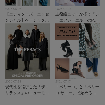
2026.08.07
2026.07.28
【エディターズ・エッセ
主役級ニットが揃う「シ
ンシャル】ベーシックと
ーエフシーエル」のPOP
トレンドが交差する16の
UPがスタート
名品
2026.07.24
2026.07.17
現代性を追求した「ザ・
「ペリーコ」と「ペリー
リラクス」のニューモダ
コ サニー」で始める秋
ンクラシック
支度