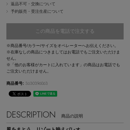
返品不可・交換について
EDITOR'S CLOSET
予約販売・受注生産について
その他(傘・ハンカチ・時計など)
メルマガ PICKUP
この商品を電話で注文する
※商品番号/カラー/サイズをオペレーターへお伝えください。
PERSONAL COLOR
※在庫なしの商品につきましてはお電話でもご注文いただけま
せん。
※「他のお客様がカートに入れています」の商品はお電話でも
エディター厳選ギフト
ご注文いただけません。
3630396063
商品番号:
DESCRIPTION
商品の説明
風をまとう、リゾート映えパレオ