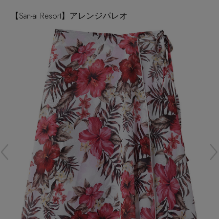
再入荷アイテム
【San-ai Resort】アレンジパレオ
メールマガジン登録
ランキング
最新トレンドや限定アイテム、セール情報を
いち早くお届けします。
ブランド
ご登録はこちら
最旬！トレンドワード
SUPPORT
【予約】新作ウェアをチェック
アイテム一覧
ご利用ガイド
【Tシャツ】デイリーに活躍
SALE
カスタマーサポート
【日傘】完全遮光・軽量傘
CATEGORY