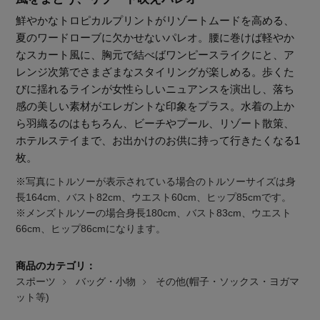
鮮やかなトロピカルプリントがリゾートムードを高める、
夏のワードローブに欠かせないパレオ。腰に巻けば軽やか
なスカート風に、胸元で結べばワンピースライクにと、ア
レンジ次第でさまざまなスタイリングが楽しめる。歩くた
びに揺れるラインが女性らしいニュアンスを演出し、落ち
感の美しい素材がエレガントな印象をプラス。水着の上か
ら羽織るのはもちろん、ビーチやプール、リゾート散策、
ホテルステイまで、お出かけのお供に持って行きたくなる1
枚。
※写真にトルソーが表示されている場合のトルソーサイズは身
長164cm、バスト82cm、ウエスト60cm、ヒップ85cmです。
※メンズトルソーの場合身長180cm、バスト83cm、ウエスト
66cm、ヒップ86cmになります。
商品のカテゴリ：
【エディターズ・エッセンシャル】
スポーツ
バッグ・小物
その他(帽子・ソックス・ヨガマ
ベーシックとトレンドが交差する16の名品
ット等)