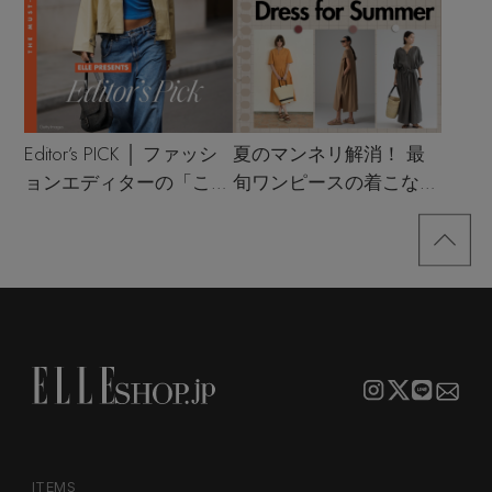
Editor’s PICK │ ファッシ
夏のマンネリ解消！ 最
ョンエディターの「これ
旬ワンピースの着こなし
買い！」リスト
サンプル
ITEMS