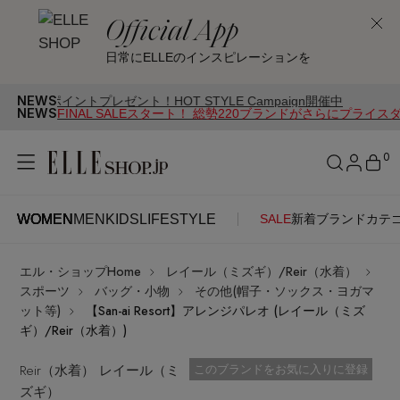
Official App
日常にELLEのインスピレーションを
NEWS
ントプレゼント！HOT STYLE Campaign開催中
NEWS
FINAL SALEスタート！ 総勢220ブランドがさらにプライス
0
WOMEN
MEN
KIDS
LIFESTYLE
SALE
新着
ブランド
カテ
WOMEN
MEN
KIDS
LIFESTYLE
アカウントをお持ちの方
エル・ショップHome
レイール（ミズギ）/Reir（水着）
ITEMS
ログイン
スポーツ
バッグ・小物
その他(帽子・ソックス・ヨガマ
SEE RESULTS
ット等)
【San-ai Resort】アレンジパレオ (レイール（ミズ
ギ）/Reir（水着）)
はじめてご利用の方
新着アイテム
Reir（水着） レイール（ミ
お気に入り済
このブランドをお気に入りに登録
ズギ）
新規会員登録