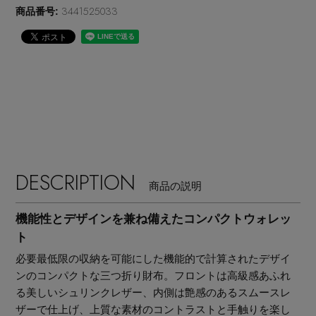
3441525033
商品番号:
DESCRIPTION
商品の説明
機能性とデザインを兼ね備えたコンパクトウォレッ
ト
必要最低限の収納を可能にした機能的で計算されたデザイ
【エディターズ・エッセンシャル】
ンのコンパクトな三つ折り財布。フロントは高級感あふれ
る美しいシュリンクレザー、内側は艶感のあるスムースレ
ベーシックとトレンドが交差する16の名品
ザーで仕上げ、上質な素材のコントラストと手触りを楽し