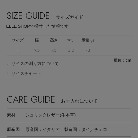
SIZE GUIDE
サイズガイド
ELLE SHOPで採寸した情報です
サイズ
幅
高さ
マチ
重量(g)
F
9.5
7.5
3.0
73
単位：cm
サイズの測り方について
サイズチャート
CARE GUIDE
お手入れについて
素材
シュリンクレザー(牛本革)
原産国
原産国：イタリア 製造国：タイ／チェコ