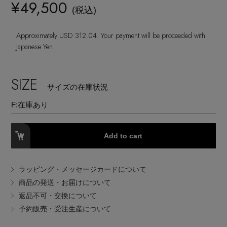
¥49,500
(税込)
EDITOR'S CLOSET
その他(傘・ハンカチ・時計など)
Approximately USD 312.04. Your payment will be proceeded with
Japanese Yen.
メルマガ PICKUP
SIZE
サイズの在庫状況
PERSONAL COLOR
F:
在庫あり
エディター厳選ギフト
Add to cart
ラッピング・メッセージカードについて
商品の発送・お届けについて
返品不可・交換について
予約販売・受注生産について