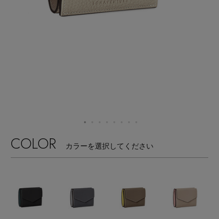
【サンダル】ビーサンの季節！
エル・ショップについて
ウェア
【リネン】涼しい夏素材
お知らせ
シューズ
すべてのウェア
【CFCL】注目のPOP-UP
バッグ・財布
すべてのシューズ
よくあるご質問
ブラウス・シャツ
【レース】上品な透け感
ファッション小物
すべてのバッグ・財布
サンダル
カットソー・Tシャツ
【雨の日】急な雨対策グッズ
アクセサリー
すべてのファッション小物
COLOR
カゴバッグ
パンプス
カラーを選択してください
ワンピース・チュニック
【限定】ここでしか買えないアイテム
ランジェリー
すべてのアクセサリー
ストール・マフラー・ケープ
ショルダーバッグ
スニーカー
パンツ
スポーツ
【ペプラム】トレンドシルエット
すべてのランジェリー
ピアス・イヤリング
帽子・イヤーマフ
トートバッグ
フラットシューズ
スカート
すべてのスポーツ
『ELLE』最新号掲載