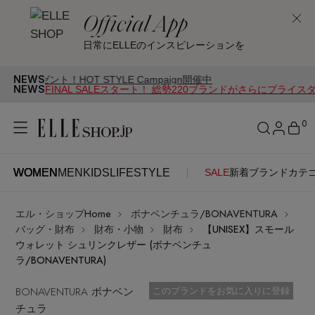
Official App
日常にELLEのインスピレーションを
NEWS
HOT STYLE Campaign開催中
NEWS
FINAL SALEスタート！ 総勢220ブランドがさらにプライス
0
WOMEN
MEN
KIDS
LIFESTYLE
SALE
新着
ブランド
カテ
WOMEN
MEN
KIDS
LIFESTYLE
アカウントをお持ちの方
エル・ショップHome
ボナベンチュラ/BONAVENTURA
ITEMS
ログイン
バッグ・財布
財布・小物
財布
【UNISEX】スモール
SEE RESULTS
ウォレット シュリンクレザー (ボナベンチュ
ラ/BONAVENTURA)
はじめてご利用の方
新着アイテム
BONAVENTURA ボナベン
お気に入り済
このブランドをお気に入りに登録
チュラ
新規会員登録