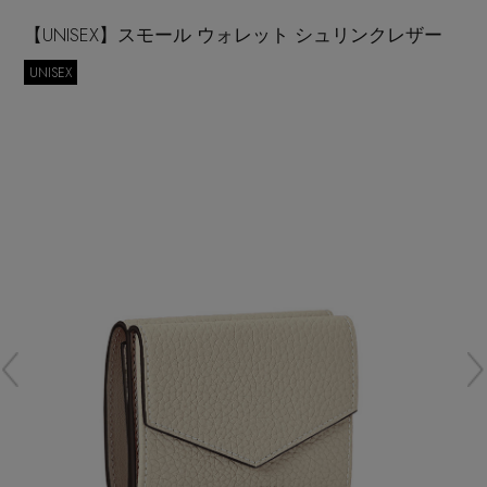
再入荷アイテム
【UNISEX】スモール ウォレット シュリンクレザー
UNISEX
メールマガジン登録
ランキング
最新トレンドや限定アイテム、セール情報を
いち早くお届けします。
ブランド
ご登録はこちら
最旬！トレンドワード
SUPPORT
【予約】新作ウェアをチェック
アイテム一覧
ご利用ガイド
【Tシャツ】デイリーに活躍
SALE
カスタマーサポート
【日傘】完全遮光・軽量傘
CATEGORY