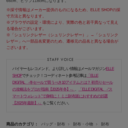
66cm、ヒップ118cmになります。
※採寸情報はメーカー提供のものになるため、ELLE SHOPの採
寸方法と異なります。
※ブラウザの設定・環境により、実際の色と若干異なって見え
る場合がございます。
※「シュリンクレザー（シュリンクレザー）」→「シュリンク
レザー」へ一部品名変更のため、遷移元の品名と異なる場合が
ございます。
バイヤーもレコメンド。より詳しい情報はメールマガジン
ELLE
SHOP
でチェック！コーディネート参考記事は
「ELLE
DIGITAL -冬セールで買うべき10アイテムとは？ 初売りセール
の攻略法をプロが指南【2025年冬】-」
、
「ELLE DIGITAL -“ス
マートウォレット”で身軽に！ ミニ財布派におすすめの15選
【2025年最新】-」
をご覧ください。
商品のカテゴリ：
バッグ・財布
財布・小物
財布