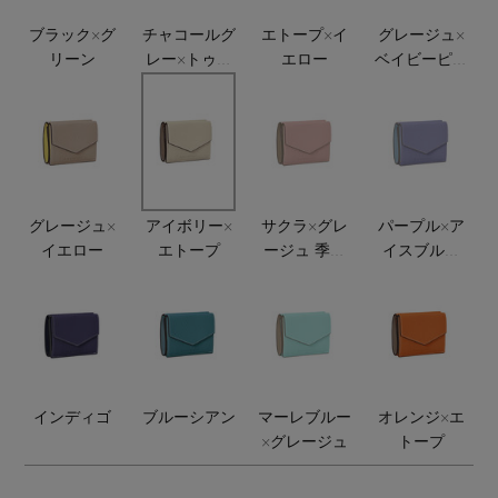
ランジェリー
ネックレス
ヘアアクセサリー
ハンドバッグ
ブラック×グ
チャコールグ
エトープ×イ
グレージュ×
レインシューズ
ジャケット
リーン
レー×トゥル
エロー
ベイビーピン
ウェア
【ジュエリー】シルバーでクールに
インナー
バングル・ブレスレット
ーグレー
ク
スマートフォンケース・タブレットケース
財布・小物
ブーツ
ニット
CONTENTS
シューズ
リング
アイウェア
ボディバッグ・ウェストポーチ
コート
特集一覧
バッグ・小物
コサージュ・ブローチ
ベルト
グレージュ×
アイボリー×
サクラ×グレ
パープル×ア
クラッチバッグ
ルームウェア・パジャマ
イエロー
エトープ
ージュ 季節
イスブルー
水着・スイムウェア
限定
季節限定
NEW IN BRAND
アンクレット
グローブ
ボストンバッグ
チャーム
レッグウェア
BRAND NEWS
スーツケース
インディゴ
ブルーシアン
マーレブルー
オレンジ×エ
ポーチ
×グレージュ
トープ
HOT STYLE
チャーム・ストラップ