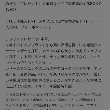
めそう。プレゼントにも最適な上品で高級感のあるBOXで
お届け。
仕様：小銭入れ×1、お札入れ（日本紙幣対応）×1、カード
入れ×3、フリーポケット×1
Stay in
the Loop
シュリンクレザー (牛本革)
世界中のトップブランドから高い評価を得ている老舗タン
ナーのレザーを採用。カーフの柔らかさに加えてシュリン
ク加工による高い耐久性。小さな擦り傷程度なら、シュリ
ELLE SHOP 公式アプリ
ンクの力でふっくらと復元。
レザーのタンニングの工程の中でコーティングを施してい
るため、最終製品が滑らかでありながら強度があり、厳し
い使用環境や気候条件に耐えることができるような素材に
仕上げています。アルコール除菌も可能。
※写真にトルソーが表示されている場合のトルソーサイズは身
長164cm、バスト82cm、ウエスト60cm、ヒップ85cmです。
※メンズトルソーの場合身長180cm、バスト83cm、ウエスト