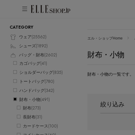
CATEGORY
アカウントをお持ちの方
WOMEN
MEN
KIDS
LIFESTYLE
ウェア(
25562
)
エル・ショップHome
シューズ(
1892
)
ログイン
財布・小物
ITEMS
バッグ・財布(
2602
)
カゴバッグ(
41
)
新着アイテム
はじめてご利用の方
ショルダーバッグ(
835
)
財布・小物の一覧です。
再入荷アイテム
トートバッグ(
780
)
新規会員登録
ランキング
ハンドバッグ(
342
)
ブランド
財布・小物(
491
)
絞り込み
最旬！トレンドワード
財布(
273
)
メールマガジン登録
アイテム一覧
長財布(
31
)
【雨の日】急な雨対策グッズ
最新トレンドや限定アイテム、セール
SALE
カードケース(
100
)
【Tシャツ】デイリーに活躍
情報をいち早くお届けします。
【サンダル】ビーサンの季節！
ご登録はこちら