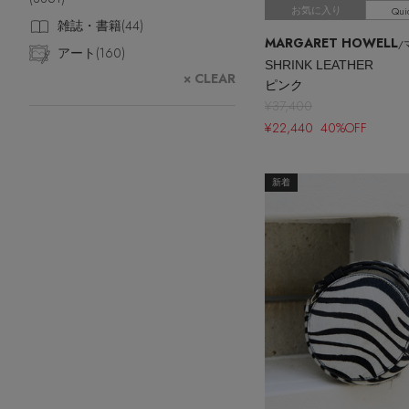
ポーチ
Qui
お気に入り
雑誌・書籍(
44
)
チャーム・ストラップ
MARGARET HOWELL
/マ
アート(
160
)
その他(傘・ハンカチ・時計など)
SHRINK LEATHER
× CLEAR
ピンク
¥37,400
¥22,440 40%OFF
新着