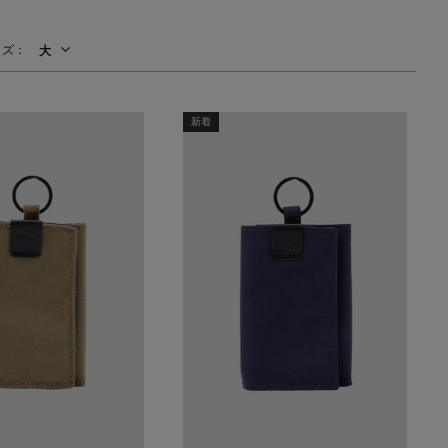
主役級ニットが揃う「シーエフシーエル」
の
イズ：
大
POP UPがスタート
新着