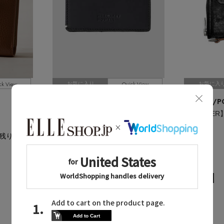
ck View
Quick View
お気に入り
お気に入
MARGARET HOWELL MEN
PORTER/P
/マーガレット・ハウエル メン
OILD LEATHER
【PORTER
ブラック
ブラック
残りわずか
¥33,000
¥33,000
UNISEX
2026秋冬