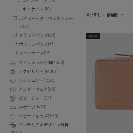
コインケース(
60
)
CATEGORY
【ワンピース】猛暑日はこれ！
キーケース(
50
)
並び替え：
ウェア
新着順
【リネン】涼しい夏素材
ボディバッグ・ウェストポー
シューズ
【CFCL】注目のPOP-UP
チ(
50
)
すべてのウェア
【レース】上品な透け感
クラッチバッグ(
28
)
バッグ・財布
ブラウス・シャツ
再入荷
すべてのシューズ
【限定】ここでしか買えないアイテム
ボストンバッグ(
51
)
カットソー・Tシャツ
ファッション小物
サンダル
すべてのバッグ・財布
【ペプラム】トレンドシルエット
スーツケース(
13
)
ワンピース・チュニック
パンプス
アクセサリー
カゴバッグ
すべてのファッション小物
『ELLE』最新号掲載
ファッション小物(
パンツ
4868
)
スニーカー
ショルダーバッグ
ランジェリー
ストール・マフラー・ケープ
すべてのアクセサリー
【ジュエリー】シルバーでクールに
スカート
アクセサリー(
4430
)
フラットシューズ
トートバッグ
帽子・イヤーマフ
スポーツ
ピアス・イヤリング
すべてのランジェリー
ジャケット
ランジェリー(
1626
)
レインシューズ
ハンドバッグ
ヘアアクセサリー
ネックレス
ランジェリー
すべてのスポーツ
ニット
アンダーウェア(
68
)
ブーツ
財布・小物
スマートフォンケース・タブレットケース
バングル・ブレスレット
インナー
ウェア
コート
ビューティー(
231
)
ボディバッグ・ウェストポーチ
アイウェア
リング
シューズ
ルームウェア・パジャマ
スポーツ(
1491
)
クラッチバッグ
ベルト
コサージュ・ブローチ
バッグ・小物
ベビー・キッズ(
960
)
ボストンバッグ
グローブ
アンクレット
水着・スイムウェア
インテリア＆デザイン雑貨
スーツケース
レッグウェア
チャーム
(
3861
)