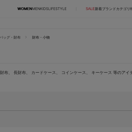
WOMEN
MEN
KIDS
LIFESTYLE
SALE
新着
ブランド
カテゴリ
CONTENTS
SUPPORT
バッグ・財布
財布・小物
ご利用ガイド
特集一覧
カスタマーサポート
NEW IN BRAND
エル・ショップについて
財布
、
長財布
、
カードケース
BRAND NEWS
、
コインケース
、
キーケース
等のアイ
お知らせ
HOT STYLE
よくあるご質問
EDITOR'S CLOSET
メルマガ PICKUP
PERSONAL COLOR
エディター厳選ギフト