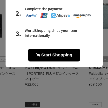
ck View
Quick View
お気に入り
お気に入
PORTER/POTR
STELLA M
オー・ティー・アール
/ポーター/ピー・オー・ティー・アール
コインケース
【PORTER】PLUME/コインケース
Falabella
ネイビー
アイスブル
¥22,000
¥39,600
2026秋冬
UNISEX