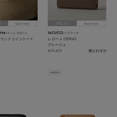
Quick View
Quick View
り
お気に入り
tte
IACUCCI
/ウィム ガゼット
/イアクッチ
】ラウンドコインケース
レガーメ CERVO
グレージュ
¥59,400
残りわずか
UNISEX