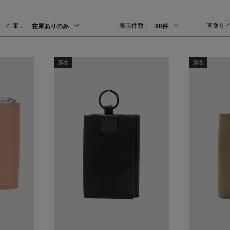
在庫：
表示件数：
画像サ
在庫ありのみ
80件
Stay in
新着
新着
the Loop
ELLE SHOP APP