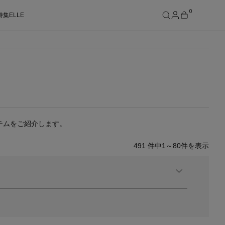
0
特集
ELLE
SEE RESULTS
テムをご紹介します。
491
件中
1～80
件を表示