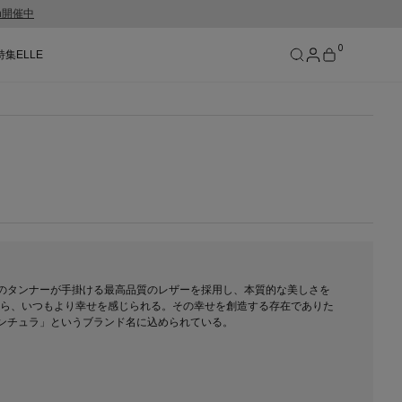
gn開催中
0
特集
ELLE
SEE RESULTS
のタンナーが手掛ける最高品質のレザーを採用し、本質的な美しさを
たら、いつもより幸せを感じられる。その幸せを創造する存在でありた
ベンチュラ」というブランド名に込められている。