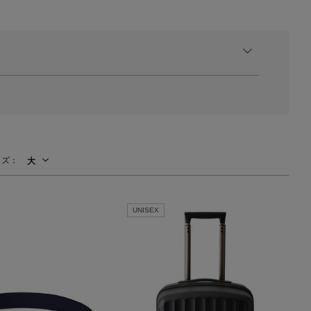
イズ：
大
UNISEX