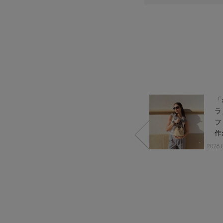
情報をいち早くお届けします。
【日傘】完全遮光・軽量傘
ご登録はこちら
CATEGORY
【サンダル】ビーサンの季節！
ウェア
【リネン】涼しい夏素材
シューズ
【CFCL】注目のPOP-UP
すべてのウェア
【レース】上品な透け感
バッグ・財布
ブラウス・シャツ
すべてのシューズ
【雨の日】急な雨対策グッズ
カットソー・Tシャツ
ファッション小物
サンダル
すべてのバッグ・財布
val】
2024年最後のラ
「
【限定】ここでしか買えないアイテム
ワンピース・チュニック
パンプス
アクセサリー
カゴバッグ
すべてのファッション小物
ォー
ッキーデーに、
ラ
【ペプラム】トレンドシルエット
パンツ
スニーカー
ーナ
１年間頑張った
フ
ショルダーバッグ
ランジェリー
ストール・マフラー・ケープ
すべてのアクセサリー
『ELLE』最新号掲載
ッグ
自分へご褒美ア
作
スカート
フラットシューズ
トートバッグ
帽子・イヤーマフ
スポーツ
ピアス・イヤリング
すべてのランジェリー
イテム
【ジュエリー】シルバーでクールに
2024.12.19 UP
2026.
ジャケット
レインシューズ
ハンドバッグ
ヘアアクセサリー
ネックレス
ランジェリー
すべてのスポーツ
ニット
ブーツ
財布・小物
スマートフォンケース・タブレットケース
バングル・ブレスレット
インナー
ウェア
コート
ボディバッグ・ウェストポーチ
アイウェア
リング
シューズ
ルームウェア・パジャマ
クラッチバッグ
ベルト
コサージュ・ブローチ
バッグ・小物
ボストンバッグ
グローブ
アンクレット
水着・スイムウェア