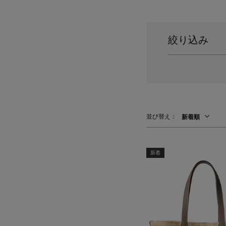
スーツケース
レッグウェア
チャーム
ポーチ
チャーム・ストラップ
絞り込み
その他(傘・ハンカチ・時計など)
並び替え：
新着順
新着