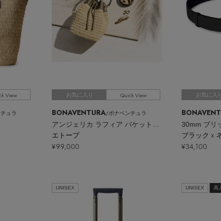
ck View
Quick View
お気に入り
お気に入
BONAVENTURA
BONAVENT
ンチュラ
/ボナベンチュラ
アンジェリカ ラフィア バケットバッグ
エトープ
ブラック x
¥99,000
¥34,100
UNISEX
UNISEX
再