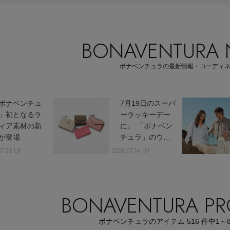
BONAVENTURA
Stay in
ボナベンチュラの最新情報・コーディ
the Loop
ボナベンチュ
7月19日のスーパ
」初となるラ
ーラッキーデー
ィア素材の新
に。 「ボナベン
が登場
チュラ」のウォ
レットコレクシ
07.25 UP
2026.07.14 UP
ELLE SHOP APP
ョン
BONAVENTURA PR
ボナベンチュラのアイテム
516
件中
1～