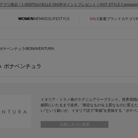
アプリ限定｜1,000円分のELLE SHOPポイントプレゼント！HOT STYLE Campai
WOMEN
MEN
KIDS
LIFESTYLE
SALE
新着
ブランド
カテゴリ
CONTENTS
SUPPORT
ボナベンチュラ/BONAVENTURA
ご利用ガイド
A
ボナベンチュラ
特集一覧
カスタマーサポート
NEW IN BRAND
エル・ショップについて
BRAND NEWS
お知らせ
HOT STYLE
よくあるご質問
イタリア・ミラノ発のラグジュアリーブランド。世界屈指
細部にいたるまで追求。“身近なものを上質なものに変え
EDITOR'S CLOSET
い”という願いが、イタリア語で"幸福"を意味する「ボナ
メルマガ PICKUP
お気に入りに追加
PERSONAL COLOR
エディター厳選ギフト