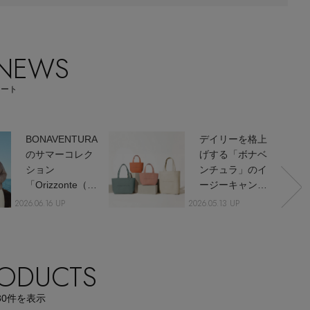
【エディターズ・エッセンシャル】
ベーシックとトレンドが交差する16の名品
 NEWS
ネート
BONAVENTURA
デイリーを格上
のサマーコレク
げする「ボナベ
ション
ンチュラ」のイ
「Orizzonte（オ
ージーキャンバ
リゾンテ）」が
ストート
2026.06.16 UP
2026.05.13 UP
登場
ODUCTS
80
件を表示