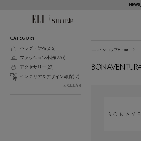
NEWS
CATEGORY
アカウントをお持ちの方
WOMEN
MEN
KIDS
LIFESTYLE
バッグ・財布(
212
)
エル・ショップHome
ファッション小物(
270
)
ログイン
BONAVENTUR
ITEMS
アクセサリー(
27
)
インテリア＆デザイン雑貨(
17
)
新着アイテム
はじめてご利用の方
× CLEAR
再入荷アイテム
新規会員登録
ランキング
ブランド
最旬！トレンドワード
メールマガジン登録
アイテム一覧
【予約】新作ウェアをチェック
最新トレンドや限定アイテム、セール
SALE
【Tシャツ】デイリーに活躍