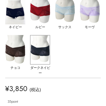
ヘアアクセサリー
ハンドバッグ
レインシューズ
ジャケット
ウェア
インナー
バングル・ブレスレット
スマートフォンケース・タブレットケース
財布・小物
ブーツ
ニット
CONTENTS
シューズ
ネイビー
ルビー
サックス
モーヴ
リング
アイウェア
ボディバッグ・ウェストポーチ
コート
特集一覧
バッグ・小物
コサージュ・ブローチ
ベルト
クラッチバッグ
ルームウェア・パジャマ
水着・スイムウェア
NEW IN BRAND
アンクレット
グローブ
ボストンバッグ
チョコ
ダークネイビ
チャーム
ー
レッグウェア
BRAND NEWS
スーツケース
¥3,850
ポーチ
(税込)
HOT STYLE
35
point
チャーム・ストラップ