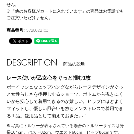
せん。
※「他のお客様がカートに入れています」の商品はお電話でも
ご注文いただけません。
3720022106
商品番号:
DESCRIPTION
商品の説明
レース使いが乙女心をぐっと掴む1枚
ボーイッシュなヒップハングながらレースデザインがぐっ
と女性らしさを後押しするショーツ。ボトムから覗きにく
いから安心して着用できるのが嬉しい。ヒップにほどよく
フィットし、優しい風合いを放ちノンストレスで着用でき
主役級ニットが揃う「シーエフシーエル」の
る１品。愛用品として揃えておきたい！
POP UPがスタート
※写真にトルソーが表示されている場合のトルソーサイズは身
長164cm、バスト82cm、ウエスト60cm、ヒップ86cmです。