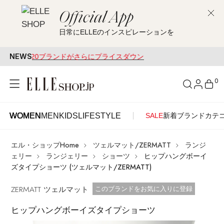
Official App
日常にELLEのインスピレーションを
NEWS
220ブランドがさらにプライスダウン
0
WOMEN
MEN
KIDS
LIFESTYLE
SALE
新着
ブランド
カテ
WOMEN
MEN
KIDS
LIFESTYLE
アカウントをお持ちの方
エル・ショップHome
ツェルマット/ZERMATT
ランジ
ITEMS
ログイン
ェリー
ランジェリー
ショーツ
ヒップハングボーイ
SEE RESULTS
ズタイプショーツ (ツェルマット/ZERMATT)
はじめてご利用の方
ZERMATT ツェルマット
新着アイテム
お気に入り済
このブランドをお気に入りに登録
ヒップハングボーイズタイプショーツ
新規会員登録