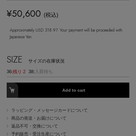
ランジェリー
ネックレス
ヘアアクセサリー
ハンドバッグ
レインシューズ
¥50,600
ジャケット
(税込)
ウェア
【ジュエリー】シルバーでクールに
インナー
バングル・ブレスレット
スマートフォンケース・タブレットケース
財布・小物
ブーツ
Approximately USD 318.97. Your payment will be proceeded with
ニット
CONTENTS
シューズ
Japanese Yen.
リング
アイウェア
ボディバッグ・ウェストポーチ
コート
特集一覧
バッグ・小物
SIZE
コサージュ・ブローチ
サイズの在庫状況
ベルト
クラッチバッグ
ルームウェア・パジャマ
36:
残り 2
38:
入荷待ち
水着・スイムウェア
NEW IN BRAND
アンクレット
グローブ
ボストンバッグ
Add to cart
チャーム
レッグウェア
BRAND NEWS
スーツケース
ラッピング・メッセージカードについて
ポーチ
商品の発送・お届けについて
HOT STYLE
返品不可・交換について
予約販売・受注生産について
チャーム・ストラップ