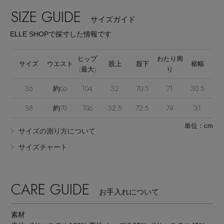
SIZE GUIDE
サイズガイド
ELLE SHOPで採寸した情報です
ヒップ
わたり周
サイズ
ウエスト
股上
股下
裾幅
(最大)
り
Stay in
the Loop
36
約66
104
32
70.5
71
30.5
38
約70
106
32.5
72.5
74
31
ELLE SHOP 公式アプリ
単位：cm
サイズの測り方について
サイズチャート
CARE GUIDE
お手入れについて
素材