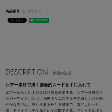
EDITOR'S CLOSET
3641037045
商品番号:
その他(傘・ハンカチ・時計など)
メルマガ PICKUP
PERSONAL COLOR
エディター厳選ギフト
DESCRIPTION
商品の説明
シアー素材で描く都会的ムードを手に入れて
エブールらしい上品な抜け感を演出する、シアー素材のイ
ージーワイドパンツ。強撚ポリエステル糸で織り上げた軽
やかな生地は、奥行きある色と素材感で、ほどよいハリ
感、ドライタッチな風合いが堪能できる。リサイクルポリ