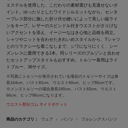
エステルを使用した、こだわりの素材選びも見逃せないポ
イント。ゆったりとしたワイドシルエットながら、センタ
ープレス部分に施した折り伏せ縫いによって美しい縦ライ
ンをキープ。レザーのスピンドル付きウエストがさりげな
いアクセントを添え、イージーなはき心地と品格を両立。
シャツやニットを合わせたきれいめスタイルから、Tシャツ
とのリラクシーな着こなしまで、シワになりにくく、シー
ズンレスに愛用できる1本。同シリーズのブルゾンと合わせ
たセットアップスタイルもおすすめ。トルソー着用はライ
トブルー、36サイズ。
※写真にトルソーが表示されている場合のトルソーサイズは身
長164cm、バスト82cm、ウエスト60cm、ヒップ85cmです。
※メンズトルソーの場合身長180cm、バスト83cm、ウエスト
66cm、ヒップ86cmになります。
ウエスト部分ゴム サイドポケット
【エディターズ・エッセンシャル】
ベーシックとトレンドが交差する16の名品
商品のカテゴリ：
ウェア
パンツ
フルレングスパンツ