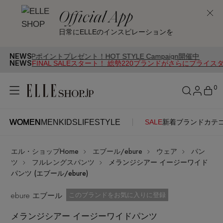
Official App
日常にELLEのインスピレーションを
NEWS
イントプレゼント！HOT STYLE Campaign開催中
NEWS
FINAL SALEスタート！ 総勢220ブランドがさらにプライス
0
WOMEN
MEN
KIDS
LIFESTYLE
SALE
新着
ブランド
カテ
WOMEN
MEN
KIDS
LIFESTYLE
アカウントをお持ちの方
エル・ショップHome
エブール/ebure
ウェア
パン
ITEMS
ログイン
ツ
フルレングスパンツ
メランジシアー イージーワイド
SEE RESULTS
パンツ (エブール/ebure)
はじめてご利用の方
ebure エブール
新着アイテム
お気に入り済
このブランドをお気に入りに登録
メランジシアー イージーワイドパンツ
新規会員登録