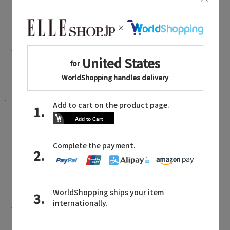
ebure NEWS
エブールに関連するニュース
選
新作入荷！ シルクの艶と軽やかさを纏
うシアーアイテム
2026.08.07 UP
ebure MAILMAGAZINE
エブールに関連するメールマガジン