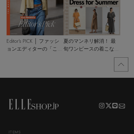
Editor’s PICK │ ファッシ
夏のマンネリ解消！ 最
ョンエディターの「これ
旬ワンピースの着こなし
買い！」リスト
サンプル
ITEMS