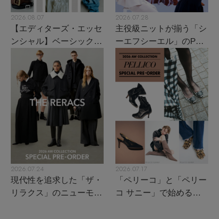
2026.08.07
2026.07.28
【エディターズ・エッセ
主役級ニットが揃う「シ
ンシャル】ベーシックと
ーエフシーエル」のPOP
トレンドが交差する16の
UPがスタート
名品
2026.07.24
2026.07.17
現代性を追求した「ザ・
「ペリーコ」と「ペリー
リラクス」のニューモダ
コ サニー」で始める秋
ンクラシック
支度