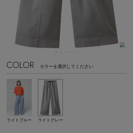
【サンダル】ビーサンの季節！
エル・ショップについて
ウェア
【リネン】涼しい夏素材
お知らせ
シューズ
すべてのウェア
【CFCL】注目のPOP-UP
バッグ・財布
すべてのシューズ
よくあるご質問
ブラウス・シャツ
【レース】上品な透け感
COLOR
カラーを選択してください
ファッション小物
すべてのバッグ・財布
サンダル
カットソー・Tシャツ
【雨の日】急な雨対策グッズ
アクセサリー
すべてのファッション小物
カゴバッグ
パンプス
ワンピース・チュニック
【限定】ここでしか買えないアイテム
ランジェリー
すべてのアクセサリー
ストール・マフラー・ケープ
ショルダーバッグ
スニーカー
パンツ
スポーツ
【ペプラム】トレンドシルエット
すべてのランジェリー
ピアス・イヤリング
ライトブルー
ライトグレー
帽子・イヤーマフ
トートバッグ
フラットシューズ
スカート
すべてのスポーツ
『ELLE』最新号掲載