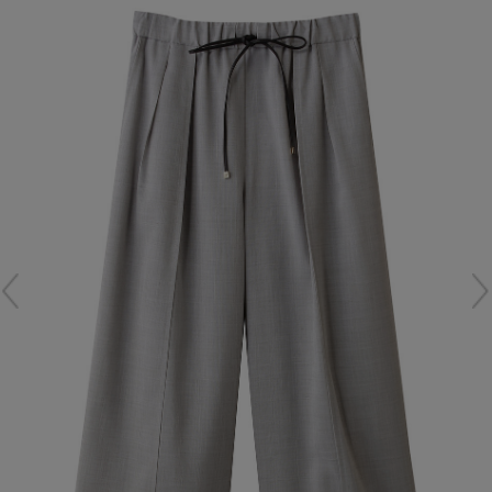
再入荷アイテム
メールマガジン登録
ランキング
最新トレンドや限定アイテム、セール情報を
いち早くお届けします。
ブランド
ご登録はこちら
最旬！トレンドワード
SUPPORT
【予約】新作ウェアをチェック
アイテム一覧
ご利用ガイド
【Tシャツ】デイリーに活躍
SALE
カスタマーサポート
【日傘】完全遮光・軽量傘
CATEGORY