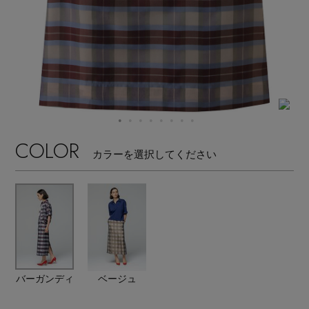
【サンダル】ビーサンの季節！
エル・ショップについて
ウェア
【リネン】涼しい夏素材
お知らせ
シューズ
すべてのウェア
【CFCL】注目のPOP-UP
バッグ・財布
すべてのシューズ
よくあるご質問
ブラウス・シャツ
【レース】上品な透け感
COLOR
カラーを選択してください
ファッション小物
すべてのバッグ・財布
サンダル
カットソー・Tシャツ
【雨の日】急な雨対策グッズ
アクセサリー
すべてのファッション小物
カゴバッグ
パンプス
ワンピース・チュニック
【限定】ここでしか買えないアイテム
ランジェリー
すべてのアクセサリー
ストール・マフラー・ケープ
ショルダーバッグ
スニーカー
パンツ
スポーツ
【ペプラム】トレンドシルエット
すべてのランジェリー
ピアス・イヤリング
バーガンディ
ベージュ
帽子・イヤーマフ
トートバッグ
フラットシューズ
スカート
すべてのスポーツ
『ELLE』最新号掲載