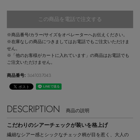
EDITOR'S CLOSET
その他(傘・ハンカチ・時計など)
この商品を電話で注文する
メルマガ PICKUP
※商品番号/カラー/サイズをオペレーターへお伝えください。
※在庫なしの商品につきましてはお電話でもご注文いただけま
せん。
PERSONAL COLOR
※「他のお客様がカートに入れています」の商品はお電話でも
ご注文いただけません。
3641037043
商品番号:
エディター厳選ギフト
DESCRIPTION
商品の説明
こだわりのシアーチェックが装いを格上げ
繊細なシアー感とシックなチェック柄が目を惹く、大人の