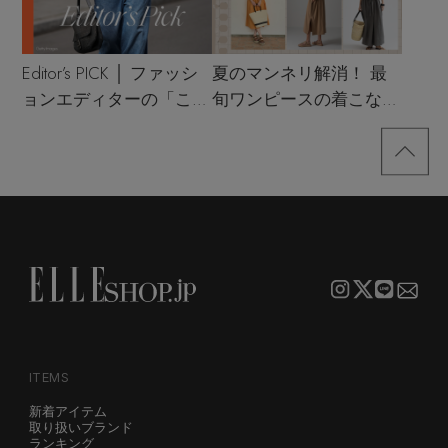
Editor’s PICK │ ファッシ
夏のマンネリ解消！ 最
ョンエディターの「これ
旬ワンピースの着こなし
買い！」リスト
サンプル
ITEMS
新着アイテム
取り扱いブランド
ランキング