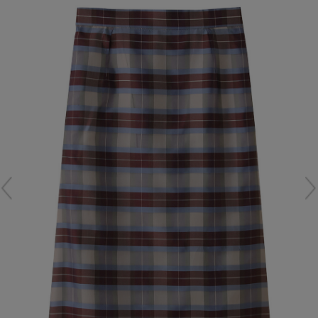
再入荷アイテム
メールマガジン登録
ランキング
最新トレンドや限定アイテム、セール情報を
いち早くお届けします。
ブランド
ご登録はこちら
最旬！トレンドワード
SUPPORT
【予約】新作ウェアをチェック
アイテム一覧
ご利用ガイド
【Tシャツ】デイリーに活躍
SALE
カスタマーサポート
【日傘】完全遮光・軽量傘
CATEGORY