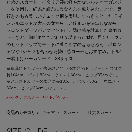
ためのスカート。イタリア製の軽やかなシルクオーガンジ
ーを使用し、経糸と緯糸に異なる糸を織り込むことで、奥
行きのある美しいチェック柄を表現。すっきりとしたIライ
ンシルエットが大人の女性らしい佇まいを演出しながら、
フロントダーツがアクセントに。透け感を計算した裏地カ
ラーなど、細部までこだわりが詰まった1枚。同シリーズと
のセットアップでモードに着こなすのはもちろん、ポロシ
ャツやTシャツを合わせた抜け感コーデもおすすめ。トルソ
ー着用はバーガンディ、38サイズ。
※写真にトルソーが表示されている場合のトルソーサイズは身
長164cm、バスト82cm、ウエスト60cm、ヒップ85cmです。
※メンズトルソーの場合身長180cm、バスト83cm、ウエスト
66cm、ヒップ86cmになります。
バックファスナー サイドポケット
商品のカテゴリ：
ウェア
スカート
膝丈スカート
【エディターズ・エッセンシャル】
ベーシックとトレンドが交差する16の名品
SIZE GUIDE