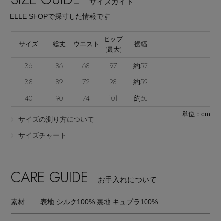
サイズガイド
ELLE SHOPで採寸した情報です
ヒップ
サイズ
総丈
ウエスト
裾幅
(最大)
36
86
68
97
約57
Stay in
the Loop
38
89
72
98
約59
40
90
74
101
約60
単位：cm
ELLE SHOP 公式アプリ
サイズの測り方について
サイズチャート
CARE GUIDE
お手入れについて
素材
表地:シルク100% 裏地:キュプラ100%