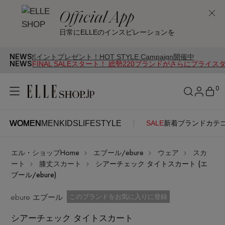
Official App
日常にELLEのインスピレーションを
NEWS
ントプレゼント！HOT STYLE Campaign開催中
NEWS
FINAL SALEスタート！ 総勢220ブランドがさらにプライス
0
WOMEN
MEN
KIDS
LIFESTYLE
SALE
新着
ブランド
カテ
WOMEN
MEN
KIDS
LIFESTYLE
アカウントをお持ちの方
エル・ショップHome
エブール/ebure
ウェア
スカ
ITEMS
ログイン
ート
膝丈スカート
シアーチェック タイトスカート (エ
SEE RESULTS
ブール/ebure)
はじめてご利用の方
ebure エブール
新着アイテム
お気に入り済
このブランドをお気に入りに登録
シアーチェック タイトスカート
新規会員登録