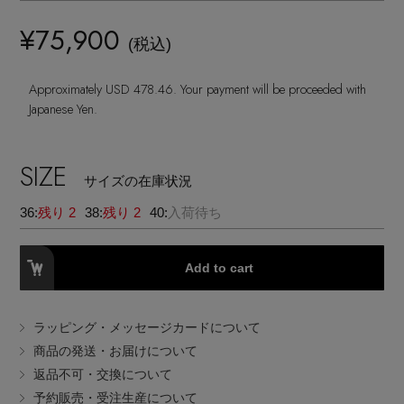
ランジェリー
ネックレス
ヘアアクセサリー
ハンドバッグ
レインシューズ
¥75,900
ジャケット
(税込)
ウェア
【ジュエリー】シルバーでクールに
インナー
バングル・ブレスレット
スマートフォンケース・タブレットケース
財布・小物
ブーツ
Approximately USD 478.46. Your payment will be proceeded with
ニット
CONTENTS
シューズ
Japanese Yen.
リング
アイウェア
ボディバッグ・ウェストポーチ
コート
特集一覧
バッグ・小物
SIZE
コサージュ・ブローチ
サイズの在庫状況
ベルト
クラッチバッグ
ルームウェア・パジャマ
36:
残り 2
38:
残り 2
40:
入荷待ち
水着・スイムウェア
NEW IN BRAND
アンクレット
グローブ
ボストンバッグ
Add to cart
チャーム
レッグウェア
BRAND NEWS
スーツケース
ラッピング・メッセージカードについて
ポーチ
商品の発送・お届けについて
HOT STYLE
返品不可・交換について
予約販売・受注生産について
チャーム・ストラップ