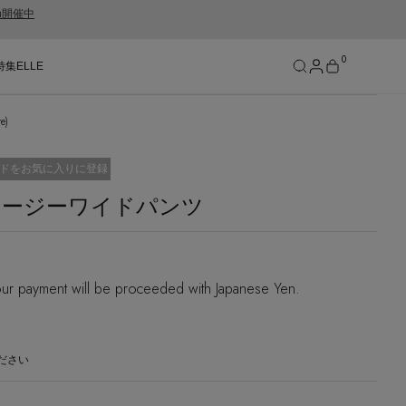
gn開催中
0
特集
ELLE
)
SEE RESULTS
済
ドをお気に入りに登録
イージーワイドパンツ
ur payment will be proceeded with Japanese Yen.
ださい