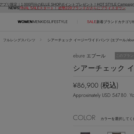
アプリ限定｜1,000円分のELLE SHOPポイントプレゼント！HOT STYLE Campai
NEWS
FINAL SALEスタート！ 総勢220ブランドがさらにプライスダウン
WOMEN
MEN
KIDS
LIFESTYLE
SALE
新着
ブランド
カテゴリ
フルレングスパンツ
シアーチェック イージーワイドパンツ (エブール/ebure
CONTENTS
SUPPORT
ebure エブール
お気に入り
このブラン
ご利用ガイド
シアーチェック 
特集一覧
カスタマーサポート
NEW IN BRAND
エル・ショップについて
¥86,900
(税込)
BRAND NEWS
お知らせ
Approximately USD 547.80. Yo
HOT STYLE
よくあるご質問
EDITOR'S CLOSET
COLOR
メルマガ PICKUP
カラーを選択してく
PERSONAL COLOR