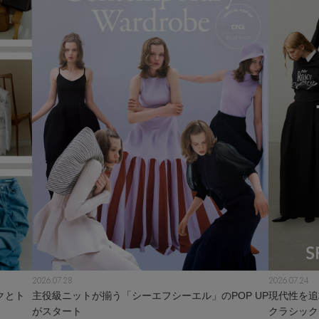
2026.07.28
2026.07.24
クとト
主役級ニットが揃う「シーエフシーエル」のPOP UP
現代性を追
がスタート
クラシック