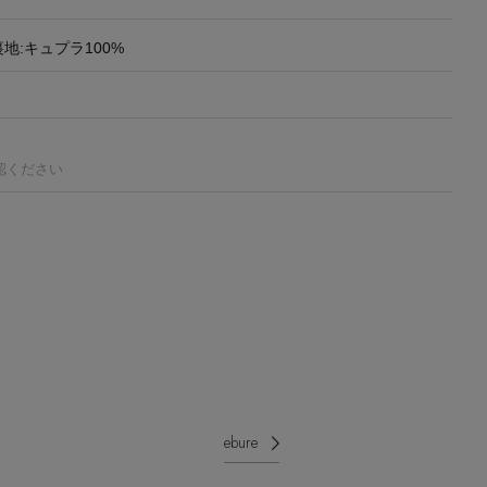
裏地:キュプラ100%
認ください
ebure