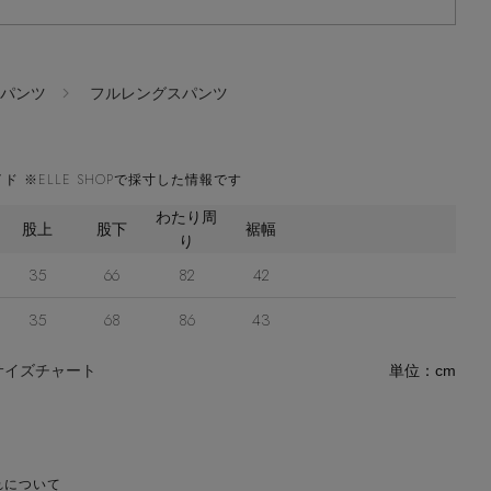
パンツ
フルレングスパンツ
ド ※ELLE SHOPで採寸した情報です
わたり周
股上
股下
裾幅
り
35
66
82
42
35
68
86
43
サイズチャート
単位：cm
れについて