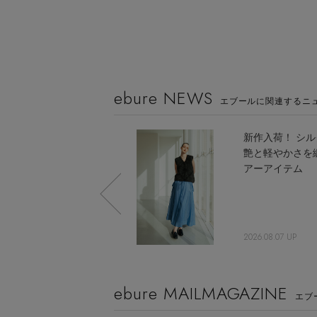
ebure NEWS
エブールに関連するニ
いま欲しい主役級サマ
新作入荷！ シル
ーニット 5選
艶と軽やかさを
アーアイテム
2026.05.08 UP
2026.08.07 UP
ebure MAILMAGAZINE
エブ