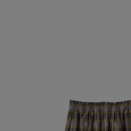
SALE
【Tシャツ】デイリーに活躍
情報をいち早くお届けします。
【日傘】完全遮光・軽量傘
ご登録はこちら
CATEGORY
【サンダル】ビーサンの季節！
ウェア
【リネン】涼しい夏素材
シューズ
【CFCL】注目のPOP-UP
すべてのウェア
【レース】上品な透け感
バッグ・財布
ブラウス・シャツ
すべてのシューズ
【雨の日】急な雨対策グッズ
カットソー・Tシャツ
ファッション小物
サンダル
すべてのバッグ・財布
【限定】ここでしか買えないアイテム
ワンピース・チュニック
パンプス
アクセサリー
カゴバッグ
すべてのファッション小物
【ペプラム】トレンドシルエット
パンツ
スニーカー
ショルダーバッグ
ランジェリー
ストール・マフラー・ケープ
すべてのアクセサリー
『ELLE』最新号掲載
スカート
フラットシューズ
トートバッグ
帽子・イヤーマフ
スポーツ
ピアス・イヤリング
すべてのランジェリー
【ジュエリー】シルバーでクールに
ジャケット
レインシューズ
ハンドバッグ
ヘアアクセサリー
ネックレス
ランジェリー
すべてのスポーツ
ニット
ブーツ
財布・小物
スマートフォンケース・タブレットケース
バングル・ブレスレット
インナー
ウェア
コート
ボディバッグ・ウェストポーチ
アイウェア
リング
シューズ
ルームウェア・パジャマ
クラッチバッグ
ベルト
コサージュ・ブローチ
バッグ・小物
ボストンバッグ
グローブ
アンクレット