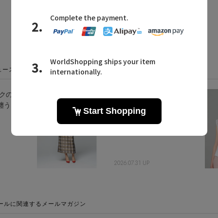
同じカテゴリのアイテム
ュース
クの
新作入荷！ 秋まで使
纏うシ
える接触冷感ウェア
2026.07.31 UP
ールに関連するメールマガジン