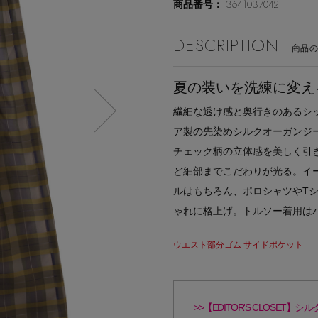
3641037042
商品番号：
DESCRIPTION
商品
夏の装いを洗練に変え
繊細な透け感と奥行きのあるシ
ア製の先染めシルクオーガンジ
チェック柄の立体感を美しく引
ど細部までこだわりが光る。イ
ルはもちろん、ポロシャツやT
ゃれに格上げ。トルソー着用はバ
ウエスト部分ゴム サイドポケット
>>【EDITOR'S CLOS