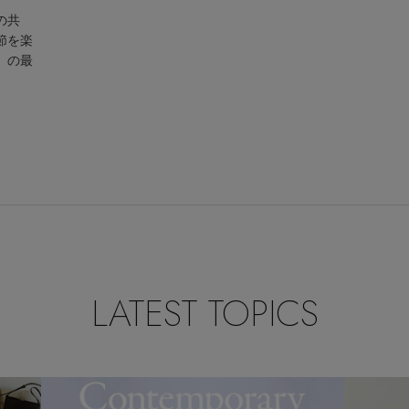
の共
節を楽
」の最
LATEST TOPICS