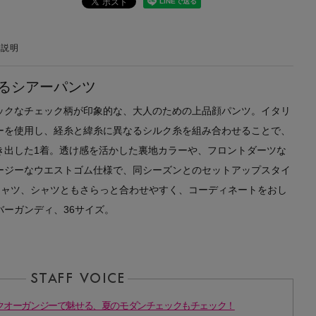
の説明
るシアーパンツ
ックなチェック柄が印象的な、大人のための上品顔パンツ。イタリ
ーを使用し、経糸と緯糸に異なるシルク糸を組み合わせることで、
き出した1着。透け感を活かした裏地カラーや、フロントダーツな
ージーなウエストゴム仕様で、同シーズンとのセットアップスタイ
シャツ、シャツともさらっと合わせやすく、コーディネートをおし
ーガンディ、36サイズ。
ET】シルクオーガンジーで魅せる、夏のモダンチェックもチェック！