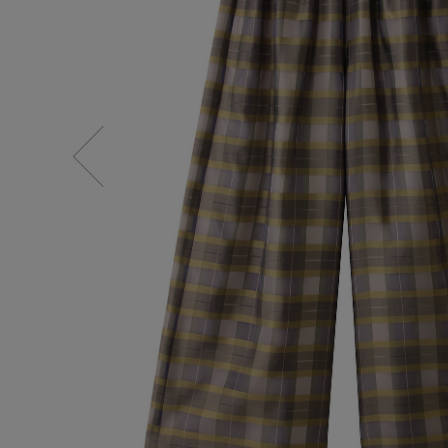
水着・スイムウェア
スーツケース
レッグウェア
チャーム
ポーチ
チャーム・ストラップ
その他(傘・ハンカチ・時計など)