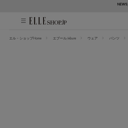
NEWS
エル・ショップHome
エブール/ebure
ウェア
パンツ
アカウントをお持ちの方
WOMEN
MEN
KIDS
LIFESTYLE
ログイン
ITEMS
新着アイテム
はじめてご利用の方
再入荷アイテム
新規会員登録
ランキング
ブランド
最旬！トレンドワード
メールマガジン登録
アイテム一覧
【予約】新作ウェアをチェック
最新トレンドや限定アイテム、セール