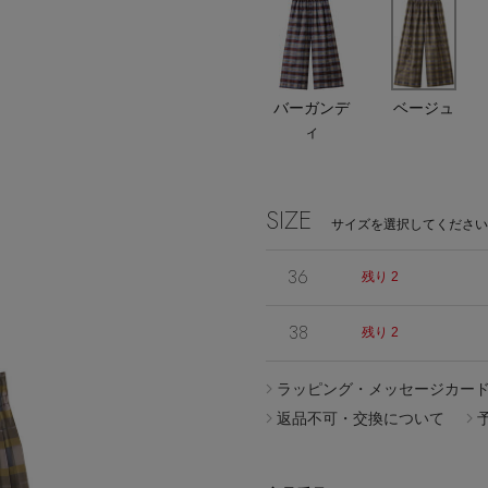
エディター厳選ギフト
バーガンデ
ベージュ
ィ
Stay in
the Loop
SIZE
サイズを選択してください
36
残り 2
38
残り 2
ELLE SHOP APP
ラッピング・メッセージカー
返品不可・交換について