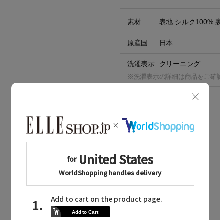
素材
表地:シルク100% 
原産国
日本
洗濯表示
クリーニング
※洗濯表示の詳細は商品をご確
BOUGHT TOGETHER
同じブランドのアイテム