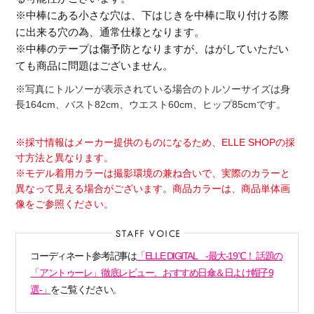
※中棒にある小さな穴は、下はじきを中棒に取り付ける際
に出来る穴の為、通常仕様となります。
※中棒のテープは傷予防となりますが、はがしていただい
ても商品に問題はございません。
※写真にトルソーが表示されている場合のトルソーサイズは身
長164cm、バスト82cm、ウエスト60cm、ヒップ85cmです。
※採寸情報はメーカー提供のものになるため、ELLE SHOPの採
寸方法と異なります。
※モデル着用カラーは撮影環境の兼ね合いで、実際のカラーと
異なって見える場合がございます。商品カラーは、商品単体画
像をご参照ください。
コーディネート参考記事は
「ELLE DIGITAL -最大-19℃！ 話題の
「アントゥーレ」徹底レビュー。おすすめ日傘＆日よけ帽子9
選-」
をご覧ください。