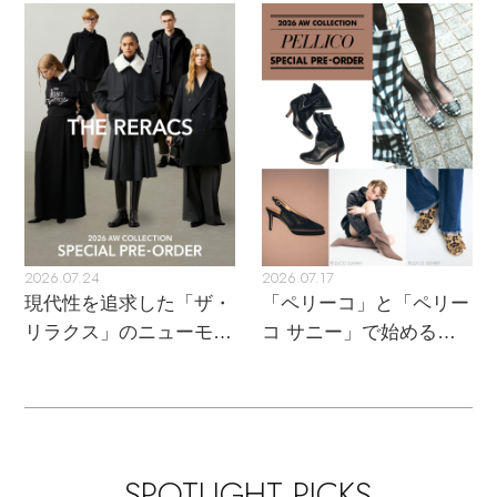
トレンドが交差する16の
UPがスタート
名品
2026.07.24
2026.07.17
現代性を追求した「ザ・
「ペリーコ」と「ペリー
リラクス」のニューモダ
コ サニー」で始める秋
ンクラシック
支度
SPOTLIGHT PICKS