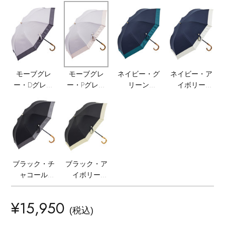
ランジェリー
(IV/DBE)
ネックレス
(IV/NV)
(BE/IV)
ヘアアクセサリー
ハンドバッグ
レインシューズ
ジャケット
ウェア
【ジュエリー】シルバーでクールに
インナー
バングル・ブレスレット
スマートフォンケース・タブレットケース
財布・小物
ブーツ
ニット
CONTENTS
シューズ
リング
アイウェア
モーブグレ
モーブグレ
ネイビー・グ
ネイビー・ア
ボディバッグ・ウェストポーチ
コート
ー・Pグレー
ー・Dグレー
リーン
イボリー
特集一覧
バッグ・小物
(MGY/PGY)
(MGY/DGY)
(NV/GR)
(NV/IV)
コサージュ・ブローチ
ベルト
クラッチバッグ
ルームウェア・パジャマ
水着・スイムウェア
NEW IN BRAND
アンクレット
グローブ
ボストンバッグ
チャーム
レッグウェア
ブラック・チ
ブラック・ア
BRAND NEWS
スーツケース
ャコール
イボリー
(BK/CHA)
(BK/IV)
ポーチ
HOT STYLE
¥15,950
(税込)
チャーム・ストラップ