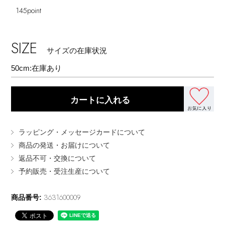
145
point
EDITOR'S CLOSET
その他(傘・ハンカチ・時計など)
SIZE
メルマガ PICKUP
サイズの在庫状況
50cm:
在庫あり
PERSONAL COLOR
カートに入れる
エディター厳選ギフト
ラッピング・メッセージカードについて
商品の発送・お届けについて
返品不可・交換について
予約販売・受注生産について
3631600009
商品番号: