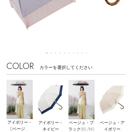
【サンダル】ビーサンの季節！
エル・ショップについて
ウェア
【リネン】涼しい夏素材
お知らせ
シューズ
すべてのウェア
【CFCL】注目のPOP-UP
バッグ・財布
すべてのシューズ
よくあるご質問
ブラウス・シャツ
【レース】上品な透け感
COLOR
ファッション小物
カラーを選択してください
すべてのバッグ・財布
サンダル
カットソー・Tシャツ
【雨の日】急な雨対策グッズ
アクセサリー
すべてのファッション小物
カゴバッグ
パンプス
ワンピース・チュニック
【限定】ここでしか買えないアイテム
ランジェリー
すべてのアクセサリー
ストール・マフラー・ケープ
ショルダーバッグ
スニーカー
パンツ
スポーツ
【ペプラム】トレンドシルエット
すべてのランジェリー
ピアス・イヤリング
帽子・イヤーマフ
トートバッグ
アイボリー・
アイボリー・
ベージュ・ブ
ベージュ・ア
フラットシューズ
スカート
Dベージュ
ネイビー
ラック(BE/BK)
イボリー
すべてのスポーツ
『ELLE』最新号掲載