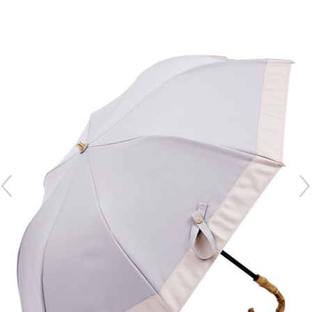
再入荷アイテム
メールマガジン登録
ランキング
最新トレンドや限定アイテム、セール情報を
いち早くお届けします。
ブランド
ご登録はこちら
最旬！トレンドワード
SUPPORT
【予約】新作ウェアをチェック
アイテム一覧
ご利用ガイド
【Tシャツ】デイリーに活躍
SALE
カスタマーサポート
【日傘】完全遮光・軽量傘
CATEGORY