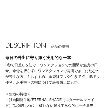
DESCRIPTION
商品の説明
毎日の外出に寄り添う実用的な一本
3秒で日差しを防ぐ、ワンアクションでの開閉が魅力の日
傘。傘骨を折らずにワンアクションで開閉でき、たたむの
が苦手な方にもおすすめ。傘袋はフック付きで持ち運びも
便利。お手持ちの鞄につけて紛失防止にも◎。
【エディターズ・エッセンシャル】
＜生地の特徴＞
・独自開発生地“ETERNAL SHADE（エターナルシェイ
ベーシックとトレンドが交差する16の名品
ド）”は強度も強く、破れない限り半永久的に完全遮光