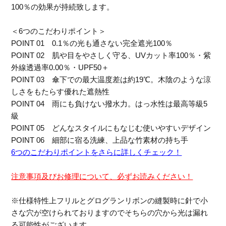
100％の効果が持続致します。
＜6つのこだわりポイント＞
POINT 01 0.1％の光も通さない完全遮光100％
POINT 02 肌や目をやさしく守る、UVカット率100％・紫
外線透過率0.00％・UPF50＋
Stay in
the Loop
POINT 03 傘下での最大温度差は約19℃。木陰のような涼
しさをもたらす優れた遮熱性
POINT 04 雨にも負けない撥水力。はっ水性は最高等級5
級
ELLE SHOP 公式アプリ
POINT 05 どんなスタイルにもなじむ使いやすいデザイン
POINT 06 細部に宿る洗練、上品な竹素材の持ち手
6つのこだわりポイントをさらに詳しくチェック！
注意事項及びお修理について、必ずお読みください！
※仕様特性上フリルとグログランリボンの縫製時に針で小
さな穴が空けられておりますのでそちらの穴から光は漏れ
る可能性がございます。