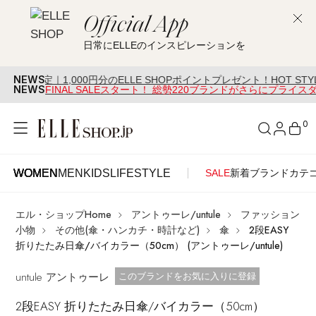
Official App
日常にELLEのインスピレーションを
NEWS
,000円分のELLE SHOPポイントプレゼント！HOT STYLE Campaig
NEWS
FINAL SALEスタート！ 総勢220ブランドがさらにプライス
0
WOMEN
MEN
KIDS
LIFESTYLE
SALE
新着
ブランド
カテ
WOMEN
MEN
KIDS
LIFESTYLE
アカウントをお持ちの方
エル・ショップHome
アントゥーレ/untule
ファッション
ITEMS
ログイン
小物
その他(傘・ハンカチ・時計など)
傘
2段EASY
SEE RESULTS
折りたたみ日傘/バイカラー（50cm） (アントゥーレ/untule)
はじめてご利用の方
untule アントゥーレ
新着アイテム
お気に入り済
このブランドをお気に入りに登録
2段EASY 折りたたみ日傘/バイカラー（50cm）
新規会員登録