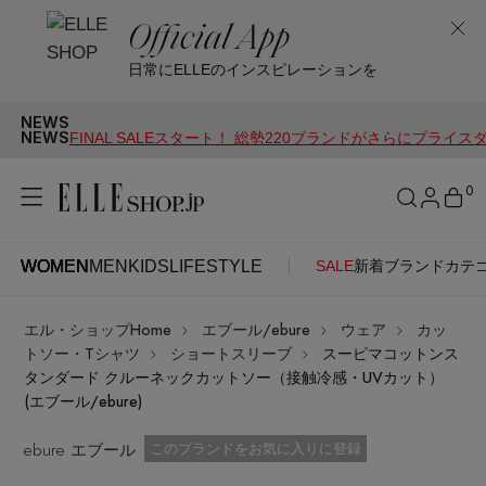
Official App
日常にELLEのインスピレーションを
NEWS
NEWS
FINAL SALEスタート！ 総勢220ブランドがさらにプライス
0
WOMEN
MEN
KIDS
LIFESTYLE
SALE
新着
ブランド
カテ
WOMEN
MEN
KIDS
LIFESTYLE
アカウントをお持ちの方
エル・ショップHome
エブール/ebure
ウェア
カッ
ITEMS
ログイン
トソー・Tシャツ
ショートスリーブ
スーピマコットンス
SEE RESULTS
タンダード クルーネックカットソー（接触冷感・UVカット）
(エブール/ebure)
はじめてご利用の方
新着アイテム
ebure エブール
お気に入り済
このブランドをお気に入りに登録
新規会員登録