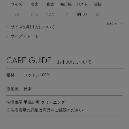
サイズ
着丈
裄丈
袖口幅
バスト
裾幅
38
61.5
42.5
17
約108
50
単位：cm
サイズの測り方について
サイズチャート
CARE GUIDE
お手入れについて
素材
コットン100%
原産国
日本
洗濯表示
手洗い可 クリーニング
※洗濯表示の詳細は商品をご確認ください