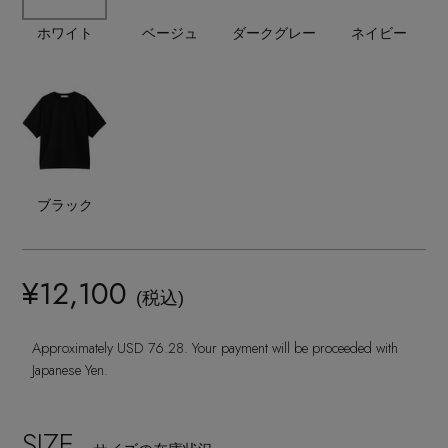
ランジェリー
ネックレス
ヘアアクセサリー
ハンドバッグ
レインシューズ
ホワイト
ベージュ
ダークグレー
ネイビー
ジャケット
ウェア
【ジュエリー】シルバーでクールに
インナー
バングル・ブレスレット
スマートフォンケース・タブレットケース
財布・小物
ブーツ
ニット
CONTENTS
シューズ
リング
アイウェア
ボディバッグ・ウェストポーチ
コート
特集一覧
バッグ・小物
コサージュ・ブローチ
ベルト
ブラック
クラッチバッグ
ルームウェア・パジャマ
水着・スイムウェア
NEW IN BRAND
アンクレット
グローブ
ボストンバッグ
¥12,100
(税込)
チャーム
レッグウェア
BRAND NEWS
スーツケース
Approximately USD 76.28. Your payment will be proceeded with
Japanese Yen.
ポーチ
HOT STYLE
SIZE
チャーム・ストラップ