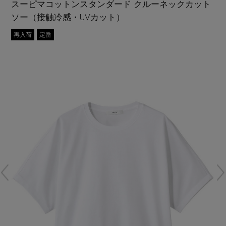
スーピマコットンスタンダード クルーネックカット
再入荷アイテム
ソー（接触冷感・UVカット）
再入荷
定番
メールマガジン登録
ランキング
最新トレンドや限定アイテム、セール情報を
いち早くお届けします。
ブランド
ご登録はこちら
最旬！トレンドワード
SUPPORT
【予約】新作ウェアをチェック
アイテム一覧
ご利用ガイド
【Tシャツ】デイリーに活躍
SALE
カスタマーサポート
【日傘】完全遮光・軽量傘
CATEGORY