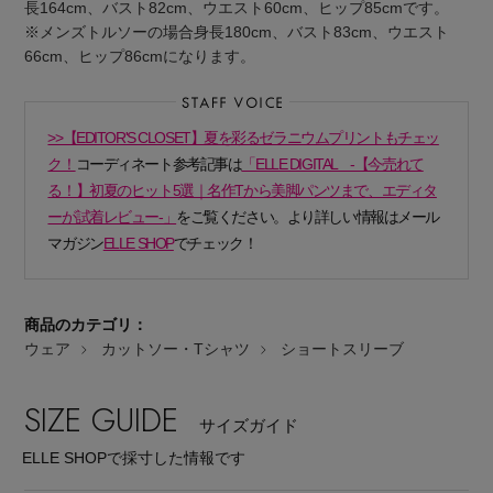
長164cm、バスト82cm、ウエスト60cm、ヒップ85cmです。
※メンズトルソーの場合身長180cm、バスト83cm、ウエスト
66cm、ヒップ86cmになります。
>>【EDITOR'S CLOSET】夏を彩るゼラニウムプリントもチェッ
ク！
コーディネート参考記事は
「ELLE DIGITAL -【今売れて
Stay in
the Loop
る！】初夏のヒット5選｜名作Tから美脚パンツまで、エディタ
ーが試着レビュー-」
をご覧ください。より詳しい情報はメール
マガジン
ELLE SHOP
でチェック！
ELLE SHOP 公式アプリ
商品のカテゴリ：
ウェア
カットソー・Tシャツ
ショートスリーブ
SIZE GUIDE
サイズガイド
ELLE SHOPで採寸した情報です