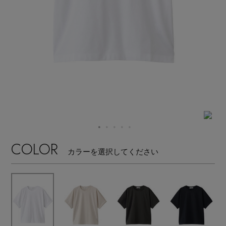
【サンダル】ビーサンの季節！
エル・ショップについて
ウェア
【リネン】涼しい夏素材
お知らせ
シューズ
すべてのウェア
【CFCL】注目のPOP-UP
バッグ・財布
すべてのシューズ
よくあるご質問
ブラウス・シャツ
【レース】上品な透け感
ファッション小物
すべてのバッグ・財布
サンダル
カットソー・Tシャツ
【雨の日】急な雨対策グッズ
アクセサリー
すべてのファッション小物
COLOR
カゴバッグ
パンプス
カラーを選択してください
ワンピース・チュニック
【限定】ここでしか買えないアイテム
ランジェリー
すべてのアクセサリー
ストール・マフラー・ケープ
ショルダーバッグ
スニーカー
パンツ
スポーツ
【ペプラム】トレンドシルエット
すべてのランジェリー
ピアス・イヤリング
帽子・イヤーマフ
トートバッグ
フラットシューズ
スカート
すべてのスポーツ
『ELLE』最新号掲載