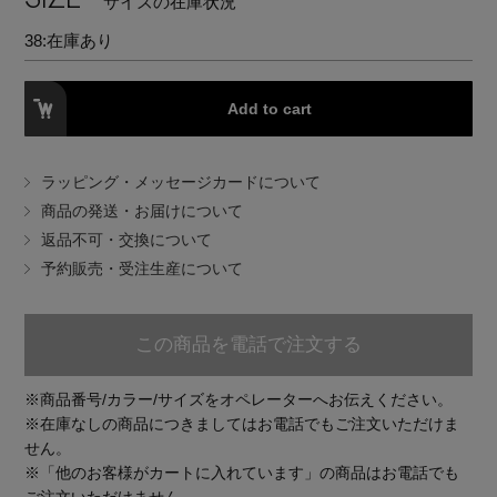
サイズの在庫状況
EDITOR'S CLOSET
38:
在庫あり
その他(傘・ハンカチ・時計など)
メルマガ PICKUP
Add to cart
ラッピング・メッセージカードについて
PERSONAL COLOR
商品の発送・お届けについて
返品不可・交換について
予約販売・受注生産について
エディター厳選ギフト
この商品を電話で注文する
※商品番号/カラー/サイズをオペレーターへお伝えください。
※在庫なしの商品につきましてはお電話でもご注文いただけま
せん。
※「他のお客様がカートに入れています」の商品はお電話でも
ご注文いただけません。