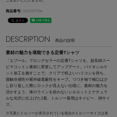
3631037104
商品番号:
DESCRIPTION
商品の説明
素材の魅力を堪能できる定番Tシャツ
「エブール」でロングセラーの定番Tシャツを、超長綿スー
ピマコットン素材に変更してアップデート。バイオシルケ
ット加工を施すことで、クリアで程よいハリコシを持ち、
接触冷感性や紫外線遮蔽性をキープ。つづき袖で袖口は少
し折り返した際にロックが見えない仕様に。素材の魅力を
活かすよう、体のラインを拾わないシルエットとナチュラ
ルな光沢に仕上げた1着。トルソー着用はネイビー、38サイ
【エディターズ・エッセンシャル】
ズ。
ベーシックとトレンドが交差する16の名品
※写真にトルソーが表示されている場合のトルソーサイズは身