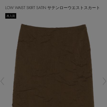
再入荷アイテム
LOW WAIST SKIRT SATIN サテンローウエストスカート
再入荷
メールマガジン登録
ランキング
最新トレンドや限定アイテム、セール情報を
いち早くお届けします。
ブランド
ご登録はこちら
最旬！トレンドワード
SUPPORT
【予約】新作ウェアをチェック
アイテム一覧
ご利用ガイド
【Tシャツ】デイリーに活躍
SALE
カスタマーサポート
【日傘】完全遮光・軽量傘
CATEGORY