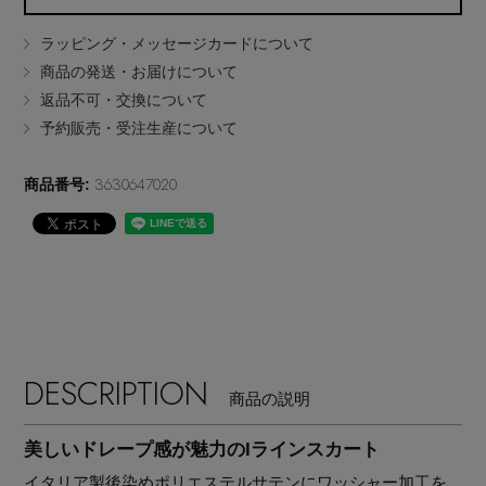
EDITOR'S CLOSET
ラッピング・メッセージカードについて
その他(傘・ハンカチ・時計など)
商品の発送・お届けについて
返品不可・交換について
メルマガ PICKUP
予約販売・受注生産について
3630647020
PERSONAL COLOR
商品番号:
エディター厳選ギフト
DESCRIPTION
商品の説明
美しいドレープ感が魅力のIラインスカート
イタリア製後染めポリエステルサテンにワッシャー加工を