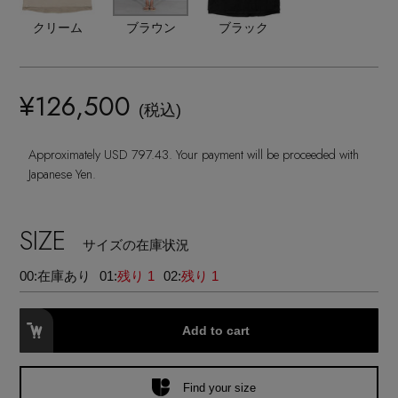
ランジェリー
ネックレス
ヘアアクセサリー
ハンドバッグ
クリーム
ブラウン
ブラック
レインシューズ
ジャケット
ウェア
【ジュエリー】シルバーでクールに
インナー
バングル・ブレスレット
スマートフォンケース・タブレットケース
財布・小物
ブーツ
ニット
CONTENTS
¥126,500
シューズ
(税込)
リング
アイウェア
ボディバッグ・ウェストポーチ
コート
Approximately USD 797.43. Your payment will be proceeded with
特集一覧
バッグ・小物
コサージュ・ブローチ
Japanese Yen.
ベルト
クラッチバッグ
ルームウェア・パジャマ
水着・スイムウェア
NEW IN BRAND
アンクレット
SIZE
グローブ
ボストンバッグ
サイズの在庫状況
00:
在庫あり
01:
残り 1
02:
残り 1
チャーム
レッグウェア
BRAND NEWS
スーツケース
Add to cart
ポーチ
HOT STYLE
Find your size
チャーム・ストラップ