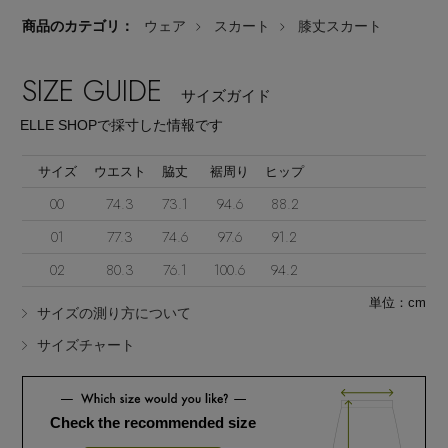
商品のカテゴリ：
ウェア
スカート
膝丈スカート
SIZE GUIDE
サイズガイド
ELLE SHOPで採寸した情報です
Stay in
the Loop
サイズ
ウエスト
脇丈
裾周り
ヒップ
00
74.3
73.1
94.6
88.2
01
77.3
74.6
97.6
91.2
ELLE SHOP 公式アプリ
02
80.3
76.1
100.6
94.2
単位：cm
サイズの測り方について
サイズチャート
Check the recommended size