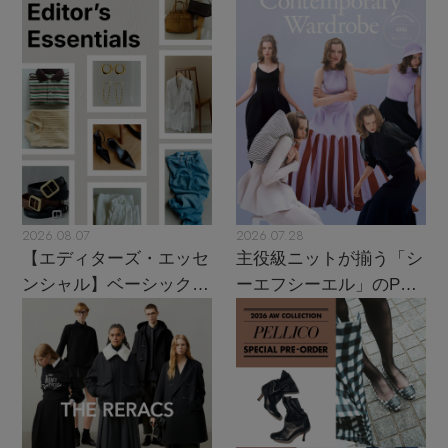
2026.08.07
2026.07.28
【エディターズ・エッセ
主役級ニットが揃う「シ
ンシャル】ベーシックと
ーエフシーエル」のPOP
トレンドが交差する16の
UPがスタート
名品