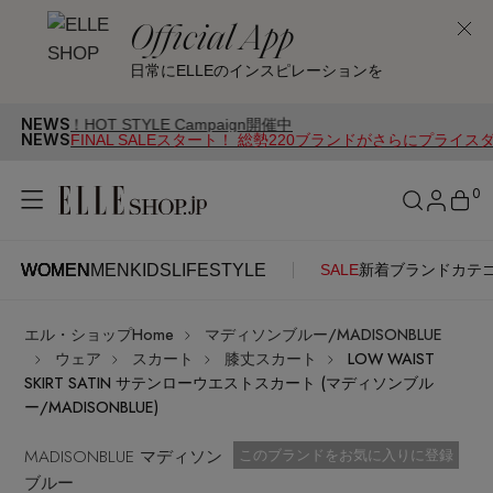
Official App
日常にELLEのインスピレーションを
NEWS
STYLE Campaign開催中
NEWS
FINAL SALEスタート！ 総勢220ブランドがさらにプライス
0
WOMEN
MEN
KIDS
LIFESTYLE
SALE
新着
ブランド
カテ
WOMEN
MEN
KIDS
LIFESTYLE
アカウントをお持ちの方
エル・ショップHome
マディソンブルー/MADISONBLUE
ITEMS
ログイン
ウェア
スカート
膝丈スカート
LOW WAIST
SEE RESULTS
SKIRT SATIN サテンローウエストスカート (マディソンブル
ー/MADISONBLUE)
はじめてご利用の方
新着アイテム
MADISONBLUE マディソン
お気に入り済
このブランドをお気に入りに登録
ブルー
新規会員登録