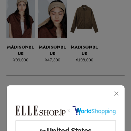
MADISONBL
MADISONBL
MADISONBL
UE
UE
UE
¥99,000
¥47,300
¥198,000
BOUGHT TOGETHER
同じブランドのアイテム
MADISONBLUE