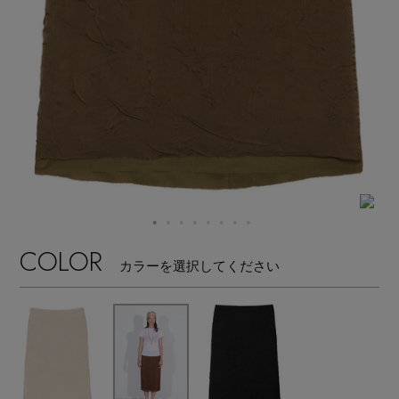
【サンダル】ビーサンの季節！
エル・ショップについて
ウェア
【リネン】涼しい夏素材
お知らせ
シューズ
すべてのウェア
【CFCL】注目のPOP-UP
バッグ・財布
すべてのシューズ
よくあるご質問
ブラウス・シャツ
【レース】上品な透け感
ファッション小物
すべてのバッグ・財布
サンダル
カットソー・Tシャツ
【雨の日】急な雨対策グッズ
アクセサリー
すべてのファッション小物
COLOR
カゴバッグ
パンプス
カラーを選択してください
ワンピース・チュニック
【限定】ここでしか買えないアイテム
ランジェリー
すべてのアクセサリー
ストール・マフラー・ケープ
ショルダーバッグ
スニーカー
パンツ
スポーツ
【ペプラム】トレンドシルエット
すべてのランジェリー
ピアス・イヤリング
帽子・イヤーマフ
トートバッグ
フラットシューズ
スカート
すべてのスポーツ
『ELLE』最新号掲載