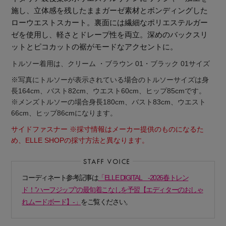
施し、立体感を残したままガーゼ素材とボンディングした
ローウエストスカート。裏面には繊細なポリエステルガー
ゼを使用し、軽さとドレープ性を両立。深めのバックスリ
ットとピコカットの裾がモードなアクセントに。
トルソー着用は、クリーム ・ブラウン 01・ブラック 01サイズ
※写真にトルソーが表示されている場合のトルソーサイズは身
長164cm、バスト82cm、ウエスト60cm、ヒップ85cmです。
※メンズトルソーの場合身長180cm、バスト83cm、ウエスト
66cm、ヒップ86cmになります。
サイドファスナー ※採寸情報はメーカー提供のものになるた
め、ELLE SHOPの採寸方法と異なります。
コーディネート参考記事は
「ELLE DIGITAL -2026春トレン
ド！”ハーフジップ”の最旬着こなしを予習【エディターのおしゃ
【エディターズ・エッセンシャル】
れムードボード】-」
をご覧ください。
ベーシックとトレンドが交差する16の名品