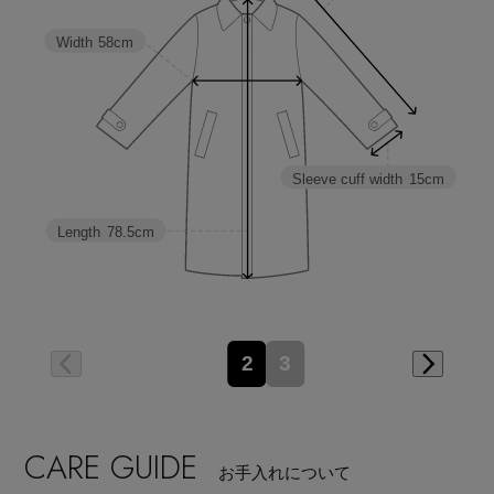
Width
58cm
Sleeve cuff width
15cm
Length
78.5cm
2
3
CARE GUIDE
お手入れについて