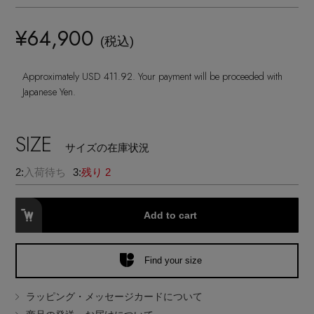
ヘアアクセサリー
ハンドバッグ
レインシューズ
ジャケット
¥64,900
ウェア
インナー
バングル・ブレスレット
(税込)
スマートフォンケース・タブレットケース
財布・小物
ブーツ
ニット
CONTENTS
シューズ
Approximately USD 411.92. Your payment will be proceeded with
リング
アイウェア
Japanese Yen.
ボディバッグ・ウェストポーチ
コート
特集一覧
バッグ・小物
コサージュ・ブローチ
ベルト
SIZE
クラッチバッグ
ルームウェア・パジャマ
サイズの在庫状況
水着・スイムウェア
NEW IN BRAND
アンクレット
2:
入荷待ち
3:
残り 2
グローブ
ボストンバッグ
チャーム
Add to cart
レッグウェア
BRAND NEWS
スーツケース
ポーチ
Find your size
HOT STYLE
ラッピング・メッセージカードについて
チャーム・ストラップ