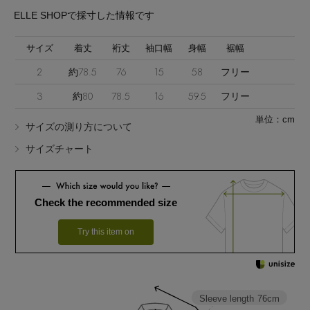
ELLE SHOPで採寸した情報です
サイズ
着丈
裄丈
袖口幅
身幅
裾幅
2
約78.5
76
15
58
フリー
3
約80
78.5
16
59.5
フリー
Stay in
the Loop
単位：cm
サイズの測り方について
サイズチャート
ELLE SHOP 公式アプリ
Check the recommended size
Try this item on
Sleeve length
76cm