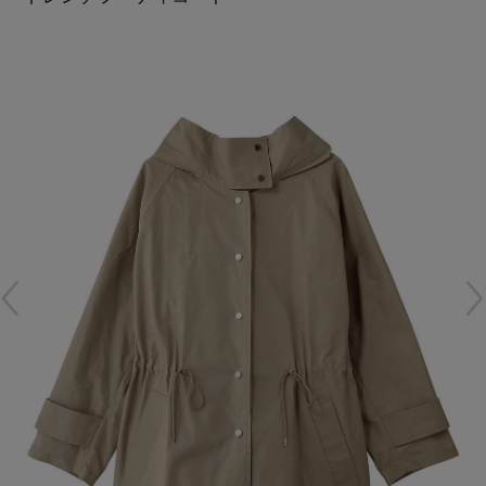
再入荷アイテム
メールマガジン登録
ランキング
最新トレンドや限定アイテム、セール情報を
いち早くお届けします。
ブランド
ご登録はこちら
最旬！トレンドワード
SUPPORT
【雨の日】急な雨対策グッズ
アイテム一覧
ご利用ガイド
【Tシャツ】デイリーに活躍
SALE
カスタマーサポート
【サンダル】ビーサンの季節！
CATEGORY