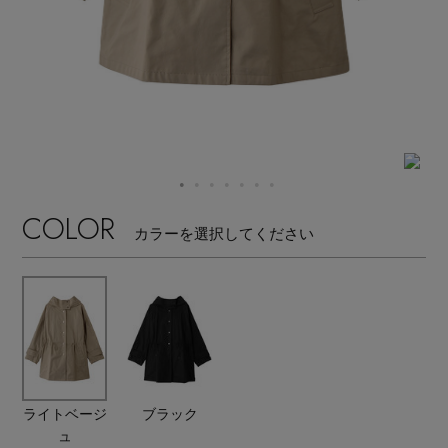
【ワンピース】猛暑日はこれ！
エル・ショップについて
ウェア
【リネン】涼しい夏素材
お知らせ
シューズ
すべてのウェア
【CFCL】注目のPOP-UP
バッグ・財布
すべてのシューズ
よくあるご質問
ブラウス・シャツ
【レース】上品な透け感
ファッション小物
すべてのバッグ・財布
COLOR
サンダル
カットソー・Tシャツ
カラーを選択してください
【限定】ここでしか買えないアイテム
アクセサリー
すべてのファッション小物
カゴバッグ
パンプス
ワンピース・チュニック
【ペプラム】トレンドシルエット
ランジェリー
すべてのアクセサリー
ストール・マフラー・ケープ
ショルダーバッグ
スニーカー
パンツ
スポーツ
『ELLE』最新号掲載
すべてのランジェリー
ピアス・イヤリング
帽子・イヤーマフ
トートバッグ
フラットシューズ
スカート
ライトベージ
ブラック
すべてのスポーツ
【ジュエリー】シルバーでクールに
ュ
ランジェリー
ネックレス