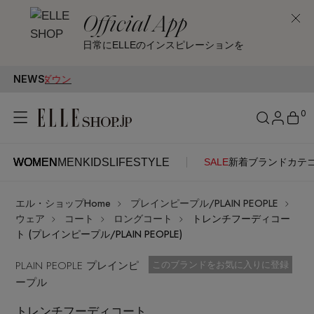
Official App
日常にELLEのインスピレーションを
NEWS
0
WOMEN
MEN
KIDS
LIFESTYLE
SALE
新着
ブランド
カテ
WOMEN
MEN
KIDS
LIFESTYLE
アカウントをお持ちの方
エル・ショップHome
プレインピープル/PLAIN PEOPLE
ITEMS
ログイン
ウェア
コート
ロングコート
トレンチフーディコー
SEE RESULTS
ト (プレインピープル/PLAIN PEOPLE)
はじめてご利用の方
PLAIN PEOPLE プレインピ
新着アイテム
お気に入り済
このブランドをお気に入りに登録
ープル
新規会員登録
トレンチフーディコート