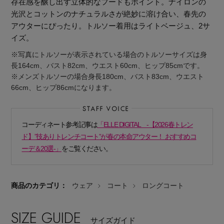
存在感を醸し出す立体的なフードもポイント。ナイロンの
光沢とコットンのナチュラルさが絶妙に溶け合い、春先の
アウターにぴったり。トルソー着用はライトベージュ、2サ
イズ。
※写真にトルソーが表示されている場合のトルソーサイズは身
長164cm、バスト82cm、ウエスト60cm、ヒップ85cmです。
※メンズトルソーの場合身長180cm、バスト83cm、ウエスト
66cm、ヒップ86cmになります。
コーディネート参考記事は
「ELLE DIGITAL -【2026春トレン
ド】”技ありトレンチコート”が春の本命アウター！ おすすめコ
ーデ＆20選-」
をご覧ください。
商品のカテゴリ：
ウェア
コート
ロングコート
主役級ニットが揃う「シーエフシーエル」の
POP UPがスタート
SIZE GUIDE
サイズガイド