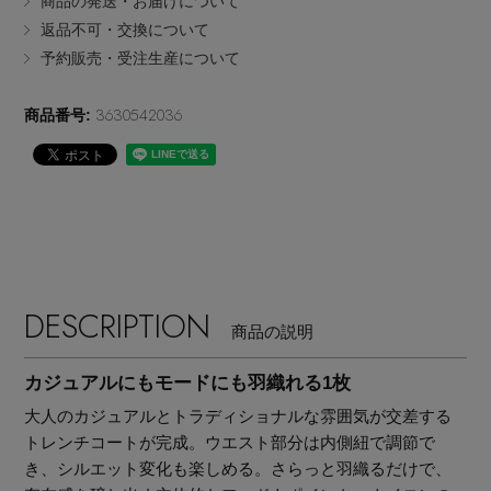
商品の発送・お届けについて
EDITOR'S CLOSET
返品不可・交換について
その他(傘・ハンカチ・時計など)
予約販売・受注生産について
メルマガ PICKUP
3630542036
商品番号:
PERSONAL COLOR
エディター厳選ギフト
DESCRIPTION
商品の説明
カジュアルにもモードにも羽織れる1枚
大人のカジュアルとトラディショナルな雰囲気が交差する
トレンチコートが完成。ウエスト部分は内側紐で調節で
き、シルエット変化も楽しめる。さらっと羽織るだけで、