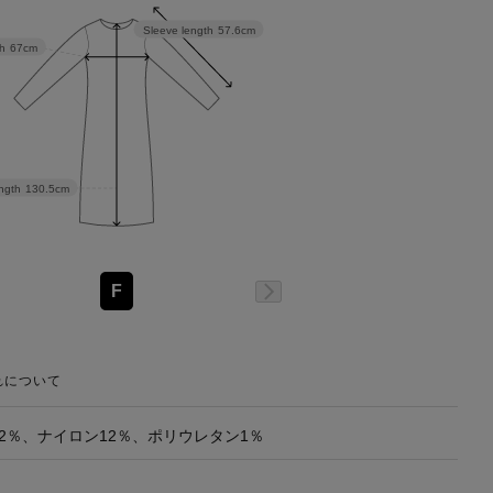
Sleeve length
57.6cm
h
67cm
ngth
130.5cm
F
れについて
12％、ナイロン12％、ポリウレタン1％