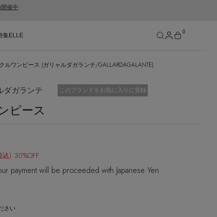
gn開催中
0
特集
ELLE
ルワンピース (ガリャルダガランテ/GALLARDAGALANTE)
SEE RESULTS
リャルダガランテ
お気に入り済
このブランドをお気に入りに登録
ンピース
税込)
30%OFF
ur payment will be proceeded with Japanese Yen.
ださい