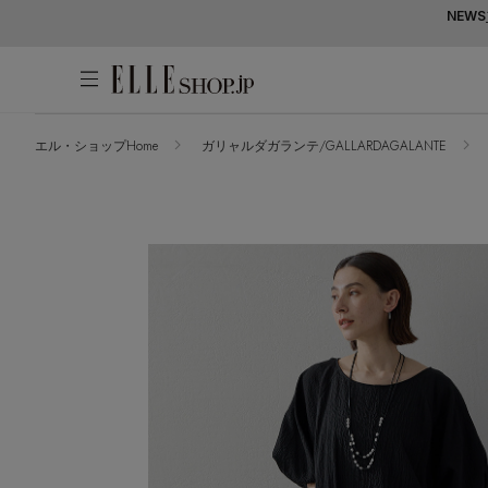
NEWS
エル・ショップHome
ガリャルダガランテ/GALLARDAGALANTE
アカウントをお持ちの方
WOMEN
MEN
KIDS
LIFESTYLE
ログイン
ITEMS
新着アイテム
はじめてご利用の方
再入荷アイテム
新規会員登録
ランキング
ブランド
最旬！トレンドワード
メールマガジン登録
アイテム一覧
【予約】新作ウェアをチェック
最新トレンドや限定アイテム、セール