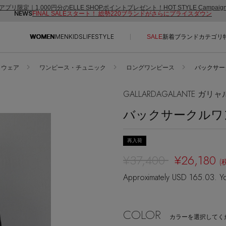
アプリ限定｜1,000円分のELLE SHOPポイントプレゼント！HOT STYLE Campai
NEWS
FINAL SALEスタート！ 総勢220ブランドがさらにプライスダウン
WOMEN
MEN
KIDS
LIFESTYLE
SALE
新着
ブランド
カテゴリ
ウェア
ワンピース・チュニック
ロングワンピース
バックサーク
CONTENTS
SUPPORT
GALLARDAGALANTE ガ
ご利用ガイド
バックサークルワ
特集一覧
カスタマーサポート
NEW IN BRAND
エル・ショップについて
再入荷
BRAND NEWS
お知らせ
¥37,400
¥26,180
(
HOT STYLE
よくあるご質問
Approximately USD 165.03. Yo
EDITOR'S CLOSET
メルマガ PICKUP
COLOR
PERSONAL COLOR
カラーを選択してく