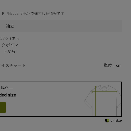
ド ※ELLE SHOPで採寸した情報です
袖丈
57.6（ネッ
クポイン
トから)
サイズチャート
単位：cm
ed size