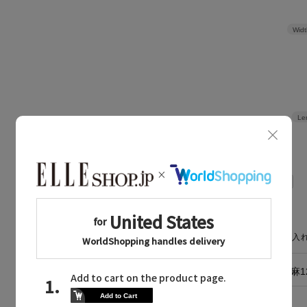
Widt
Le
CARE GUIDE
お手入
素材
レーヨン75％、麻
原産国
中国