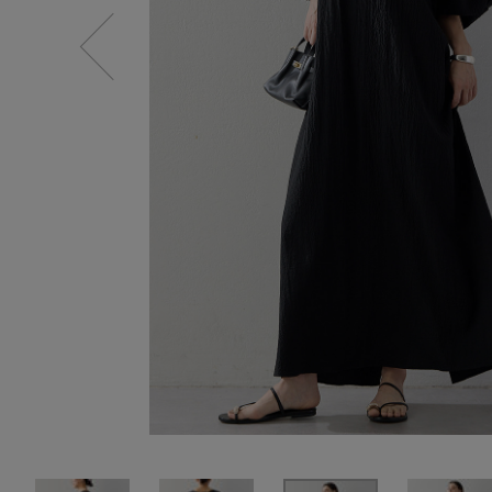
SALE
【Tシャツ】デイリーに活躍
情報をいち早くお届けします。
【日傘】完全遮光・軽量傘
ご登録はこちら
CATEGORY
【サンダル】ビーサンの季節！
ウェア
【リネン】涼しい夏素材
シューズ
【CFCL】注目のPOP-UP
すべてのウェア
【レース】上品な透け感
バッグ・財布
ブラウス・シャツ
すべてのシューズ
【雨の日】急な雨対策グッズ
カットソー・Tシャツ
ファッション小物
サンダル
すべてのバッグ・財布
【限定】ここでしか買えないアイテム
ワンピース・チュニック
パンプス
アクセサリー
カゴバッグ
すべてのファッション小物
【ペプラム】トレンドシルエット
パンツ
スニーカー
ショルダーバッグ
ランジェリー
ストール・マフラー・ケープ
すべてのアクセサリー
『ELLE』最新号掲載
スカート
フラットシューズ
トートバッグ
帽子・イヤーマフ
スポーツ
ピアス・イヤリング
すべてのランジェリー
【ジュエリー】シルバーでクールに
ジャケット
レインシューズ
ハンドバッグ
ヘアアクセサリー
ネックレス
ランジェリー
すべてのスポーツ
ニット
ブーツ
財布・小物
スマートフォンケース・タブレットケース
バングル・ブレスレット
インナー
ウェア
コート
ボディバッグ・ウェストポーチ
アイウェア
リング
シューズ
ルームウェア・パジャマ
クラッチバッグ
ベルト
コサージュ・ブローチ
バッグ・小物
ボストンバッグ
グローブ
アンクレット