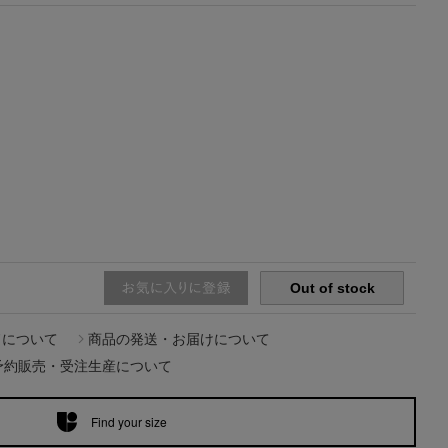
【エディターズ・エッセンシャル】
ベーシックとトレンドが交差する16の名品
Out of stock
ドについて
商品の発送・お届けについて
予約販売・受注生産について
Find your size