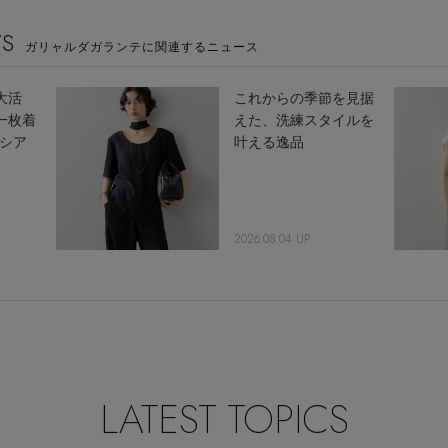
WS
ガリャルダガランテに関連するニュース
大活
これからの季節を見据
一枚着
えた、洗練スタイルを
"シア
叶える逸品
2026.08.04 UP
LATEST TOPICS