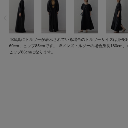
水着・スイムウェア
スーツケース
レッグウェア
チャーム
ポーチ
チャーム・ストラップ
その他(傘・ハンカチ・時計など)
※写真にトルソーが表示されている場合のトルソーサイズは身長164
60cm、ヒップ85cmです。 ※メンズトルソーの場合身長180cm、
ヒップ86cmになります。