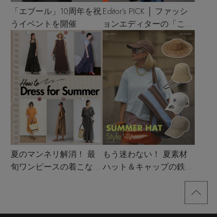
「エブール」10周年を祝
Editor’s PICK │ ファッシ
うイベントを開催
ョンエディターの「これ
買い！」リスト
夏のマンネリ解消！ 最
もう迷わない！ 夏素材
旬ワンピースの着こなし
ハット＆キャップの鉄板
サンプル
着こなし4スタイル