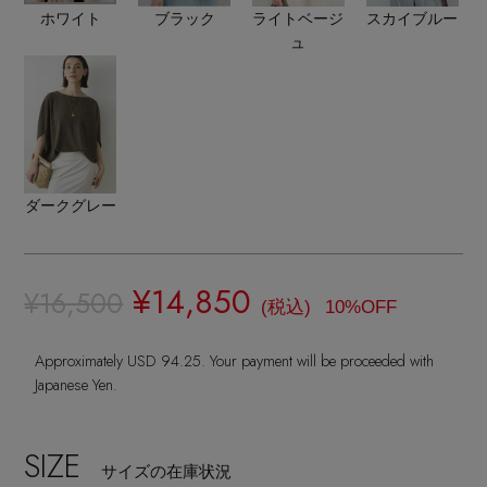
ヘアアクセサリー
ハンドバッグ
ホワイト
ブラック
ライトベージ
スカイブルー
レインシューズ
ジャケット
ュ
ウェア
インナー
バングル・ブレスレット
スマートフォンケース・タブレットケース
財布・小物
ブーツ
ニット
CONTENTS
シューズ
リング
アイウェア
ボディバッグ・ウェストポーチ
コート
特集一覧
バッグ・小物
コサージュ・ブローチ
ベルト
ダークグレー
クラッチバッグ
ルームウェア・パジャマ
水着・スイムウェア
NEW IN BRAND
アンクレット
グローブ
ボストンバッグ
¥14,850
¥16,500
(税込)
10%OFF
チャーム
レッグウェア
BRAND NEWS
スーツケース
Approximately USD 94.25. Your payment will be proceeded with
Japanese Yen.
ポーチ
HOT STYLE
SIZE
サイズの在庫状況
チャーム・ストラップ