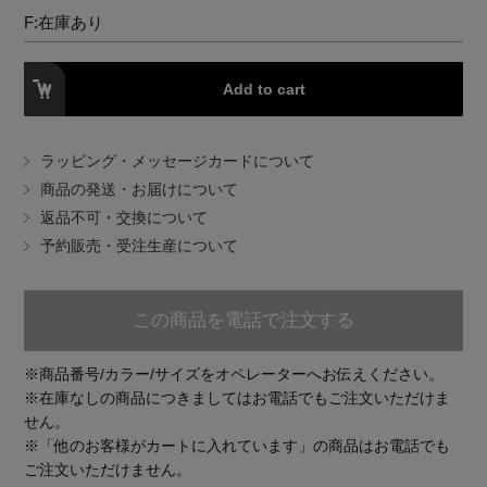
EDITOR'S CLOSET
F:
在庫あり
その他(傘・ハンカチ・時計など)
Add to cart
メルマガ PICKUP
ラッピング・メッセージカードについて
PERSONAL COLOR
商品の発送・お届けについて
返品不可・交換について
予約販売・受注生産について
エディター厳選ギフト
この商品を電話で注文する
※商品番号/カラー/サイズをオペレーターへお伝えください。
※在庫なしの商品につきましてはお電話でもご注文いただけま
せん。
※「他のお客様がカートに入れています」の商品はお電話でも
ご注文いただけません。