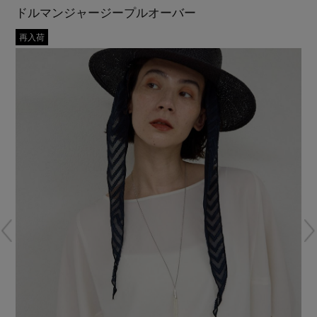
再入荷アイテム
ドルマンジャージープルオーバー
再入荷
メールマガジン登録
ランキング
最新トレンドや限定アイテム、セール情報を
いち早くお届けします。
ブランド
ご登録はこちら
最旬！トレンドワード
SUPPORT
【雨の日】急な雨対策グッズ
アイテム一覧
ご利用ガイド
【Tシャツ】デイリーに活躍
SALE
カスタマーサポート
【サンダル】ビーサンの季節！
CATEGORY