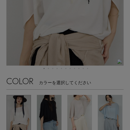
【ワンピース】猛暑日はこれ！
エル・ショップについて
ウェア
【リネン】涼しい夏素材
お知らせ
シューズ
すべてのウェア
【CFCL】注目のPOP-UP
バッグ・財布
すべてのシューズ
よくあるご質問
ブラウス・シャツ
【レース】上品な透け感
ファッション小物
すべてのバッグ・財布
サンダル
カットソー・Tシャツ
【限定】ここでしか買えないアイテム
アクセサリー
すべてのファッション小物
COLOR
カゴバッグ
パンプス
カラーを選択してください
ワンピース・チュニック
【ペプラム】トレンドシルエット
ランジェリー
すべてのアクセサリー
ストール・マフラー・ケープ
ショルダーバッグ
スニーカー
パンツ
スポーツ
『ELLE』最新号掲載
すべてのランジェリー
ピアス・イヤリング
帽子・イヤーマフ
トートバッグ
フラットシューズ
スカート
すべてのスポーツ
【ジュエリー】シルバーでクールに
ランジェリー
ネックレス