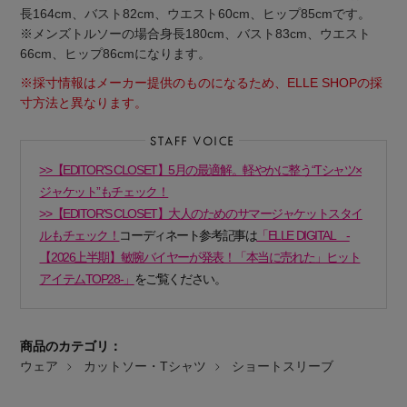
長164cm、バスト82cm、ウエスト60cm、ヒップ85cmです。
※メンズトルソーの場合身長180cm、バスト83cm、ウエスト
66cm、ヒップ86cmになります。
※採寸情報はメーカー提供のものになるため、ELLE SHOPの採
寸方法と異なります。
Stay in
the Loop
>>【EDITOR'S CLOSET】5月の最適解。軽やかに整う“Tシャツ×
ジャケット”もチェック！
ELLE SHOP 公式アプリ
>>【EDITOR'S CLOSET】大人のためのサマージャケットスタイ
ルもチェック！
コーディネート参考記事は
「ELLE DIGITAL -
【2026上半期】敏腕バイヤーが発表！「本当に売れた」ヒット
アイテムTOP28-」
をご覧ください。
商品のカテゴリ：
ウェア
カットソー・Tシャツ
ショートスリーブ