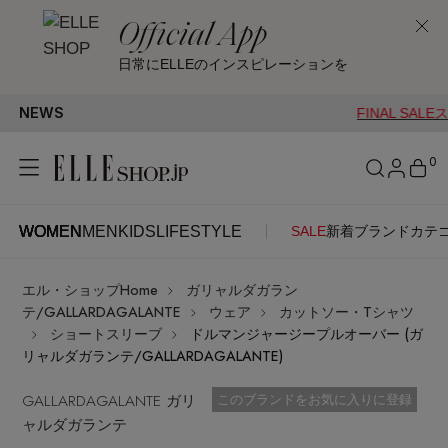
Official App
日常にELLEのインスピレーションを
NEWS
FINAL SALEスタート！
0
WOMEN
MEN
KIDS
LIFESTYLE
SALE
新着
ブランド
カテ
WOMEN
MEN
KIDS
LIFESTYLE
アカウントをお持ちの方
エル・ショップHome
ガリャルダガラン
ITEMS
ログイン
テ/GALLARDAGALANTE
ウェア
カットソー・Tシャツ
SEE RESULTS
ショートスリーブ
ドルマンジャージープルオーバー (ガ
リャルダガランテ/GALLARDAGALANTE)
はじめてご利用の方
新着アイテム
GALLARDAGALANTE ガリ
お気に入り済
このブランドをお気に入りに登録
ャルダガランテ
新規会員登録