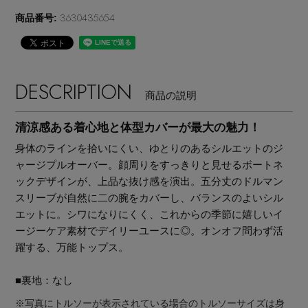
3630435654
商品番号:
DESCRIPTION
商品の説明
清涼感ある着心地と体型カバーが最大の魅力！
身体のラインを拾いにくい、ゆとりのあるシルエットのジ
ャージプルオーバー。顔周りをすっきりと見せるボートネ
ックデザインが、上品な抜け感を演出。五分丈のドルマン
スリーブが自然に二の腕をカバーし、バランスのよいシル
エットに。シワになりにくく、これからの季節に嬉しいイ
ージーケア素材でデイリーユースに◎。オンオフ問わず活
躍する、万能トップス。
主役級ニットが揃う「シーエフシーエル」の
POP UPがスタート
■裏地：なし
※写真にトルソーが表示されている場合のトルソーサイズは身