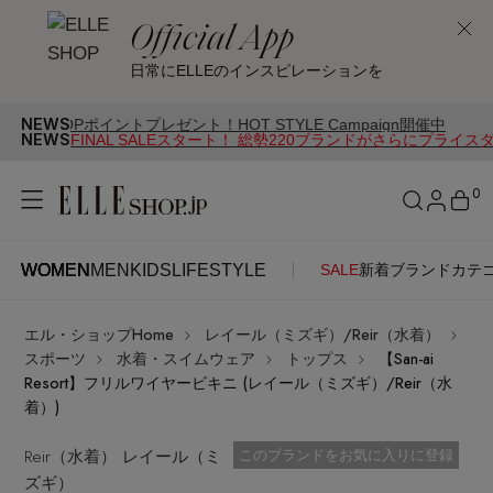
Official App
日常にELLEのインスピレーションを
NEWS
ポイントプレゼント！HOT STYLE Campaign開催中
NEWS
FINAL SALEスタート！ 総勢220ブランドがさらにプライス
0
WOMEN
MEN
KIDS
LIFESTYLE
SALE
新着
ブランド
カテ
WOMEN
MEN
KIDS
LIFESTYLE
アカウントをお持ちの方
エル・ショップHome
レイール（ミズギ）/Reir（水着）
ITEMS
ログイン
スポーツ
水着・スイムウェア
トップス
【San-ai
SEE RESULTS
Resort】フリルワイヤービキニ (レイール（ミズギ）/Reir（水
着）)
はじめてご利用の方
新着アイテム
Reir（水着） レイール（ミ
お気に入り済
このブランドをお気に入りに登録
ズギ）
新規会員登録