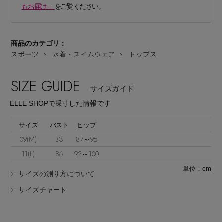
もお届け-」
をご覧ください。
商品のカテゴリ：
スポーツ
水着・スイムウェア
トップス
Stay in
the Loop
SIZE GUIDE
サイズガイド
ELLE SHOPで採寸した情報です
ELLE SHOP 公式アプリ
サイズ
バスト
ヒップ
09(M)
83
87～95
11(L)
86
92～100
単位：cm
サイズの測り方について
サイズチャート