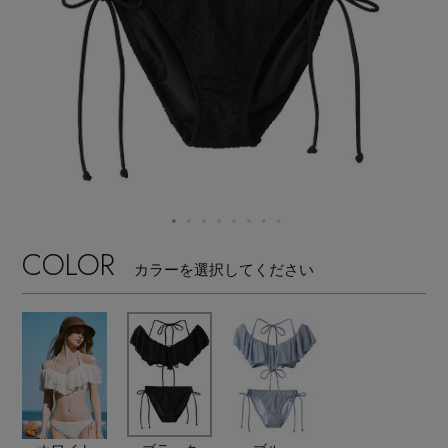
【サンダル】ビーサンの季節！
エル・ショップについて
ウェア
【リネン】涼しい夏素材
お知らせ
シューズ
すべてのウェア
【CFCL】注目のPOP-UP
バッグ・財布
すべてのシューズ
よくあるご質問
ブラウス・シャツ
【レース】上品な透け感
ファッション小物
すべてのバッグ・財布
サンダル
カットソー・Tシャツ
COLOR
【雨の日】急な雨対策グッズ
カラーを選択してください
アクセサリー
すべてのファッション小物
カゴバッグ
パンプス
ワンピース・チュニック
【限定】ここでしか買えないアイテム
ランジェリー
すべてのアクセサリー
ストール・マフラー・ケープ
ショルダーバッグ
スニーカー
パンツ
スポーツ
【ペプラム】トレンドシルエット
すべてのランジェリー
ピアス・イヤリング
帽子・イヤーマフ
トートバッグ
フラットシューズ
スカート
すべてのスポーツ
『ELLE』最新号掲載