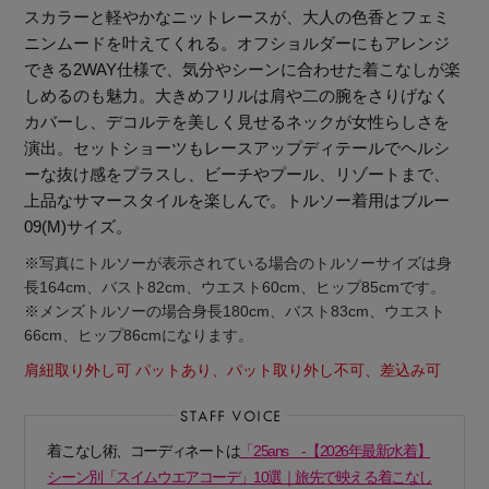
スカラーと軽やかなニットレースが、大人の色香とフェミ
ニンムードを叶えてくれる。オフショルダーにもアレンジ
できる2WAY仕様で、気分やシーンに合わせた着こなしが楽
しめるのも魅力。大きめフリルは肩や二の腕をさりげなく
カバーし、デコルテを美しく見せるネックが女性らしさを
演出。セットショーツもレースアップディテールでヘルシ
ーな抜け感をプラスし、ビーチやプール、リゾートまで、
上品なサマースタイルを楽しんで。トルソー着用はブルー
09(M)サイズ。
※写真にトルソーが表示されている場合のトルソーサイズは身
長164cm、バスト82cm、ウエスト60cm、ヒップ85cmです。
※メンズトルソーの場合身長180cm、バスト83cm、ウエスト
66cm、ヒップ86cmになります。
肩紐取り外し可 パットあり、パット取り外し不可、差込み可
【エディターズ・エッセンシャル】
着こなし術、コーディネートは
「25ans -【2026年最新水着】
ベーシックとトレンドが交差する16の名品
シーン別「スイムウエアコーデ」10選｜旅先で映える着こなし