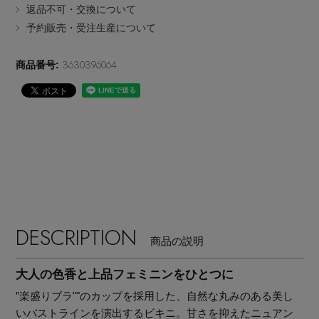
返品不可・交換について
EDITOR'S CLOSET
予約販売・受注生産について
その他(傘・ハンカチ・時計など)
3630396064
商品番号:
メルマガ PICKUP
PERSONAL COLOR
エディター厳選ギフト
DESCRIPTION
商品の説明
大人の色香と上品フェミニンをひとつに
”楽盛りブラ""のカップを採用した、自然な丸みのある美し
いバストラインを演出するビキニ。甘さを抑えたニュアン