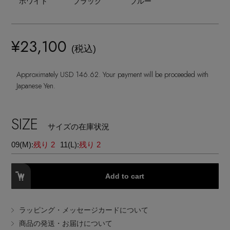
ホワイト
ブラック
ブルー
ランジェリー
ネックレス
ヘアアクセサリー
ハンドバッグ
レインシューズ
ジャケット
ウェア
【ジュエリー】シルバーでクールに
インナー
バングル・ブレスレット
スマートフォンケース・タブレットケース
¥23,100
財布・小物
ブーツ
(税込)
ニット
CONTENTS
シューズ
リング
アイウェア
Approximately USD 146.62. Your payment will be proceeded with
ボディバッグ・ウェストポーチ
コート
Japanese Yen.
特集一覧
バッグ・小物
コサージュ・ブローチ
ベルト
クラッチバッグ
ルームウェア・パジャマ
SIZE
水着・スイムウェア
サイズの在庫状況
NEW IN BRAND
アンクレット
グローブ
ボストンバッグ
09(M):
残り 2
11(L):
残り 2
チャーム
レッグウェア
BRAND NEWS
スーツケース
Add to cart
ポーチ
HOT STYLE
ラッピング・メッセージカードについて
商品の発送・お届けについて
チャーム・ストラップ