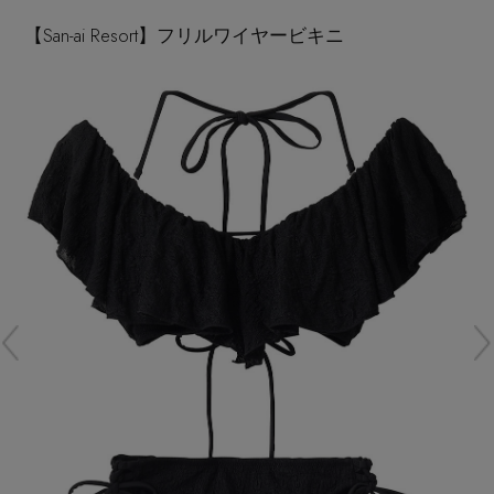
再入荷アイテム
【San-ai Resort】フリルワイヤービキニ
メールマガジン登録
ランキング
最新トレンドや限定アイテム、セール情報を
いち早くお届けします。
ブランド
ご登録はこちら
最旬！トレンドワード
SUPPORT
【予約】新作ウェアをチェック
アイテム一覧
ご利用ガイド
【Tシャツ】デイリーに活躍
SALE
カスタマーサポート
【日傘】完全遮光・軽量傘
CATEGORY