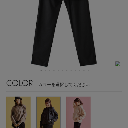
【サンダル】ビーサンの季節！
エル・ショップについて
ウェア
【リネン】涼しい夏素材
お知らせ
シューズ
すべてのウェア
【CFCL】注目のPOP-UP
バッグ・財布
すべてのシューズ
よくあるご質問
ブラウス・シャツ
【レース】上品な透け感
ファッション小物
すべてのバッグ・財布
サンダル
カットソー・Tシャツ
【雨の日】急な雨対策グッズ
アクセサリー
COLOR
すべてのファッション小物
カゴバッグ
カラーを選択してください
パンプス
ワンピース・チュニック
【限定】ここでしか買えないアイテム
ランジェリー
すべてのアクセサリー
ストール・マフラー・ケープ
ショルダーバッグ
スニーカー
パンツ
スポーツ
【ペプラム】トレンドシルエット
すべてのランジェリー
ピアス・イヤリング
帽子・イヤーマフ
トートバッグ
フラットシューズ
スカート
すべてのスポーツ
『ELLE』最新号掲載