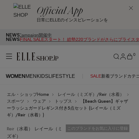
Official App
日常にELLEのインスピレーションを
NEWS
mpaign開催中
NEWS
FINAL SALEスタート！ 総勢220ブランドがさらにプライス
0
WOMEN
MEN
KIDS
LIFESTYLE
SALE
新着
ブランド
カテ
WOMEN
MEN
KIDS
LIFESTYLE
アカウントをお持ちの方
エル・ショップHome
レイール（ミズギ）/Reir（水着）
ITEMS
ログイン
スポーツ
ウェア
トップス
【Beach Queen】ギャザ
SEE RESULTS
ーラッシュガードレギンス付き5点セット (レイール（ミズ
ギ）/Reir（水着）)
はじめてご利用の方
新着アイテム
Reir（水着） レイール（ミ
お気に入り済
このブランドをお気に入りに登録
ズギ）
新規会員登録