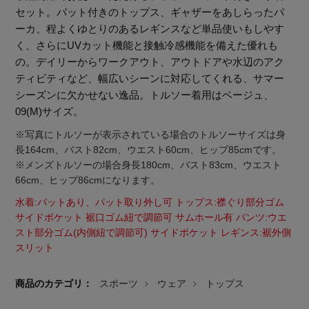
セット。パット付きのトップス、ギャザーをあしらったパ
ーカ、程よくゆとりのあるレギンスなど単品使いもしやす
く、さらにUVカット機能と接触冷感機能を備えた優れも
の。デイリーからワークアウト、アウトドアや水辺のアク
ティビティなど、幅広いシーンに対応してくれる、サマー
シーズンに欠かせない逸品。トルソー着用はベージュ、
09(M)サイズ。
※写真にトルソーが表示されている場合のトルソーサイズは身
長164cm、バスト82cm、ウエスト60cm、ヒップ85cmです。
※メンズトルソーの場合身長180cm、バスト83cm、ウエスト
66cm、ヒップ86cmになります。
水着:パットあり、パット取り外し可 トップス:襟ぐり部分ゴム
サイドポケット 裾口ゴム紐で調節可 サムホール有 パンツ:ウエ
スト部分ゴム(内側紐で調節可) サイドポケット レギンス:裾外側
スリット
【エディターズ・エッセンシャル】
商品のカテゴリ：
スポーツ
ウェア
トップス
ベーシックとトレンドが交差する16の名品