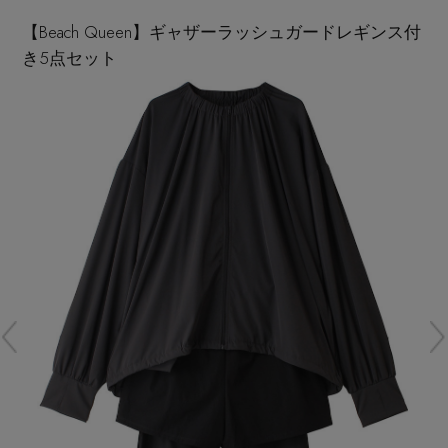
再入荷アイテム
【Beach Queen】ギャザーラッシュガードレギンス付
き5点セット
メールマガジン登録
ランキング
最新トレンドや限定アイテム、セール情報を
いち早くお届けします。
ブランド
ご登録はこちら
最旬！トレンドワード
SUPPORT
【予約】新作ウェアをチェック
アイテム一覧
ご利用ガイド
【Tシャツ】デイリーに活躍
SALE
カスタマーサポート
【日傘】完全遮光・軽量傘
CATEGORY