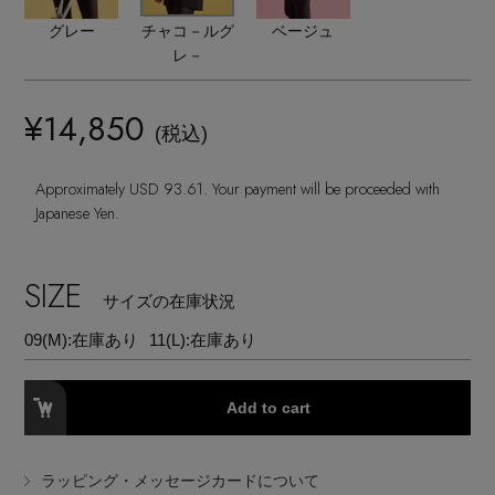
ランジェリー
ネックレス
ヘアアクセサリー
ハンドバッグ
グレー
チャコ－ルグ
ベージュ
レインシューズ
ジャケット
レ－
ウェア
【ジュエリー】シルバーでクールに
インナー
バングル・ブレスレット
スマートフォンケース・タブレットケース
財布・小物
ブーツ
ニット
¥14,850
CONTENTS
シューズ
(税込)
リング
アイウェア
ボディバッグ・ウェストポーチ
コート
Approximately USD 93.61. Your payment will be proceeded with
特集一覧
バッグ・小物
Japanese Yen.
コサージュ・ブローチ
ベルト
クラッチバッグ
ルームウェア・パジャマ
水着・スイムウェア
NEW IN BRAND
アンクレット
SIZE
グローブ
ボストンバッグ
サイズの在庫状況
09(M):
在庫あり
11(L):
在庫あり
チャーム
レッグウェア
BRAND NEWS
スーツケース
Add to cart
ポーチ
HOT STYLE
ラッピング・メッセージカードについて
チャーム・ストラップ