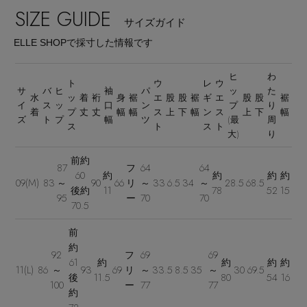
SIZE GUIDE
サイズガイド
ELLE SHOPで採寸した情報です
ヒ
わ
ト
ウ
レ
ウ
サ
バ
ヒ
袖
パ
ッ
た
水
ッ
着
裄
身
裾
エ
股
股
裾
ギ
エ
股
股
裾
イ
ス
ッ
口
ン
プ
り
Stay in
the Loop
着
プ
丈
丈
幅
幅
ス
上
下
幅
ン
ス
上
下
幅
ズ
ト
プ
幅
ツ
(最
周
ス
ト
ス
ト
大)
り
前約
ELLE SHOP 公式アプリ
87
フ
64
64
60
約
約
約
約
09(M)
83
～
90
66
リ
～
33
6.5
34
～
28.5
68.5
後約
11
78
52
15
95
ー
70
70
70.5
前
約
92
フ
69
69
61
約
約
約
約
11(L)
86
～
93
69
リ
～
33.5
8.5
35
～
30
69.5
後
11.5
80
54
16
100
ー
77
77
約