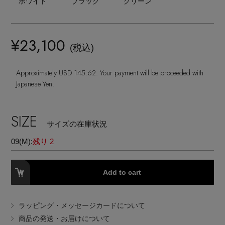
ホワイト
ブラック
グリーン
ランジェリー
ネックレス
ヘアアクセサリー
ハンドバッグ
レインシューズ
ジャケット
ウェア
【ジュエリー】シルバーでクールに
インナー
バングル・ブレスレット
スマートフォンケース・タブレットケース
¥23,100
財布・小物
ブーツ
(税込)
ニット
CONTENTS
シューズ
リング
アイウェア
Approximately USD 145.62. Your payment will be proceeded with
ボディバッグ・ウェストポーチ
コート
Japanese Yen.
特集一覧
バッグ・小物
コサージュ・ブローチ
ベルト
クラッチバッグ
ルームウェア・パジャマ
SIZE
水着・スイムウェア
サイズの在庫状況
NEW IN BRAND
アンクレット
グローブ
ボストンバッグ
09(M):
残り 2
チャーム
レッグウェア
BRAND NEWS
スーツケース
Add to cart
ポーチ
HOT STYLE
ラッピング・メッセージカードについて
商品の発送・お届けについて
チャーム・ストラップ