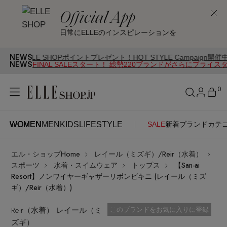
Official App
日常にELLEのインスピレーションを
NEWS
 SHOPポイントプレゼント！HOT STYLE Campaign開催中
NEWS
FINAL SALEスタート！ 総勢220ブランドがさらにプライス
0
WOMEN
MEN
KIDS
LIFESTYLE
SALE
新着
ブランド
カテ
WOMEN
MEN
KIDS
LIFESTYLE
アカウントをお持ちの方
エル・ショップHome
レイール（ミズギ）/Reir（水着）
ITEMS
ログイン
スポーツ
水着・スイムウェア
トップス
【San-ai
SEE RESULTS
Resort】ノンワイヤーギャザーリボンビキニ (レイール（ミズ
ギ）/Reir（水着）)
はじめてご利用の方
新着アイテム
Reir（水着） レイール（ミ
お気に入り済
このブランドをお気に入りに登録
ズギ）
新規会員登録