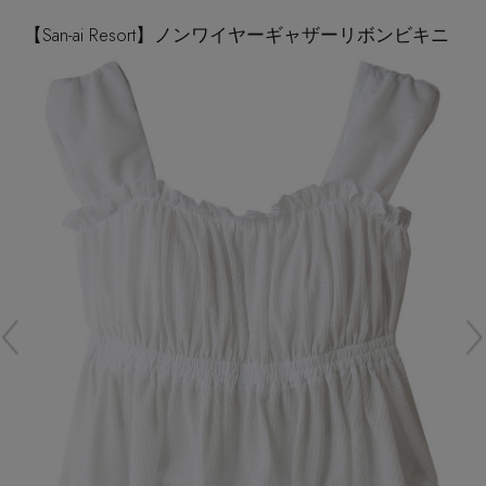
再入荷アイテム
【San-ai Resort】ノンワイヤーギャザーリボンビキニ
メールマガジン登録
ランキング
最新トレンドや限定アイテム、セール情報を
いち早くお届けします。
ブランド
ご登録はこちら
最旬！トレンドワード
SUPPORT
【予約】新作ウェアをチェック
アイテム一覧
ご利用ガイド
【Tシャツ】デイリーに活躍
SALE
カスタマーサポート
【日傘】完全遮光・軽量傘
CATEGORY