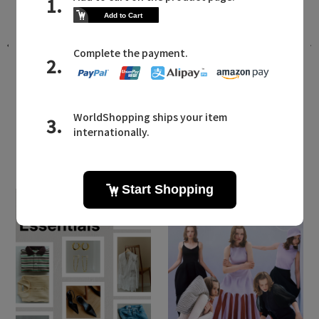
。
パーフェクトな水着セットが登場。リ
ゾートから日常まで活躍する「レイー
ル」の新作
2026.07.20 UP
LATEST TOPICS