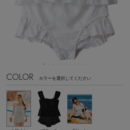
【サンダル】ビーサンの季節！
エル・ショップについて
ウェア
【リネン】涼しい夏素材
お知らせ
シューズ
すべてのウェア
【CFCL】注目のPOP-UP
バッグ・財布
すべてのシューズ
よくあるご質問
ブラウス・シャツ
【レース】上品な透け感
ファッション小物
すべてのバッグ・財布
サンダル
カットソー・Tシャツ
COLOR
【雨の日】急な雨対策グッズ
カラーを選択してください
アクセサリー
すべてのファッション小物
カゴバッグ
パンプス
ワンピース・チュニック
【限定】ここでしか買えないアイテム
ランジェリー
すべてのアクセサリー
ストール・マフラー・ケープ
ショルダーバッグ
スニーカー
パンツ
スポーツ
【ペプラム】トレンドシルエット
すべてのランジェリー
ピアス・イヤリング
帽子・イヤーマフ
トートバッグ
フラットシューズ
スカート
すべてのスポーツ
『ELLE』最新号掲載