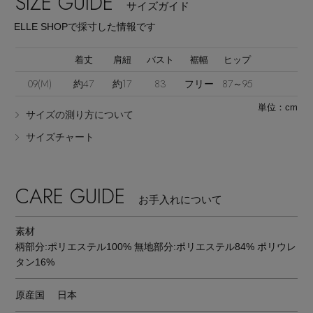
SIZE GUIDE
サイズガイド
ELLE SHOPで採寸した情報です
着丈
肩紐
バスト
裾幅
ヒップ
09(M)
約47
約17
83
フリー
87～95
単位：cm
Stay in
the Loop
サイズの測り方について
サイズチャート
ELLE SHOP 公式アプリ
CARE GUIDE
お手入れについて
素材
柄部分:ポリエステル100% 無地部分:ポリエステル84% ポリウレ
タン16%
原産国
日本