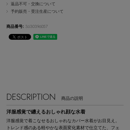
返品不可・交換について
EDITOR'S CLOSET
予約販売・受注生産について
その他(傘・ハンカチ・時計など)
3630396057
商品番号:
メルマガ PICKUP
PERSONAL COLOR
エディター厳選ギフト
DESCRIPTION
商品の説明
洋服感覚で纏えるおしゃれ顔な水着
洋服感覚で着こなせるおしゃれなカバー水着がお目見え。
トレンド感のある軽やかな表面変化素材で仕立てた、フェ