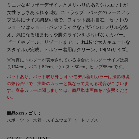
ミニンなギャザーデザインとメリハリのあるシルエットが
女性らしさあふれる1枚。ストラップ、バックのレースアッ
プは共にサイズ調整可能で、フィット感も自在。セットの
ショーツはショートパンツライクなデザインにフリルを添
え、気になる腰まわりや脚のラインをさりげなくカバー。
ビーチやプール、リゾートまで、これ1枚で大人キュートな
スタイルが完成。トルソー着用はグリーン、09(M)サイズ。
※写真にトルソーが表示されている場合のトルソーサイズは身
長164cm、バスト82cm、ウエスト60cm、ヒップ85cmです。
パットあり、パット取り外し可 ※モデル着用カラーは撮影環境
の兼ね合いで、実際のカラーと異なって見える場合がございま
す。商品カラーに関しましては、商品単体画像をご参照くださ
い。
商品のカテゴリ：
スポーツ
水着・スイムウェア
トップス
【エディターズ・エッセンシャル】
ベーシックとトレンドが交差する16の名品