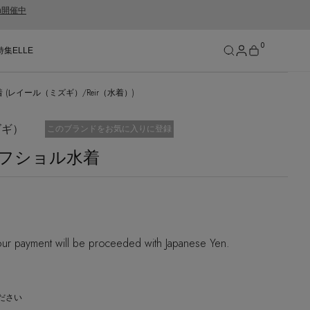
gn開催中
0
特集
ELLE
水着 (レイール（ミズギ）/Reir（水着）)
SEE RESULTS
ズギ）
お気に入り済
このブランドをお気に入りに登録
rt】オフショル水着
ur payment will be proceeded with Japanese Yen.
ださい