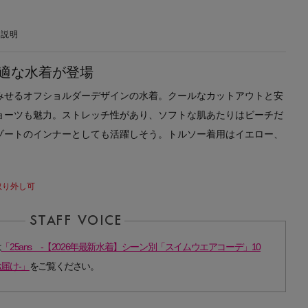
の説明
適な水着が登場
みせるオフショルダーデザインの水着。クールなカットアウトと安
ョーツも魅力。ストレッチ性があり、ソフトな肌あたりはビーチだ
ゾートのインナーとしても活躍しそう。トルソー着用はイエロー、
取り外し可
は
「25ans -【2026年最新水着】シーン別「スイムウエアコーデ」10
届け-」
をご覧ください。