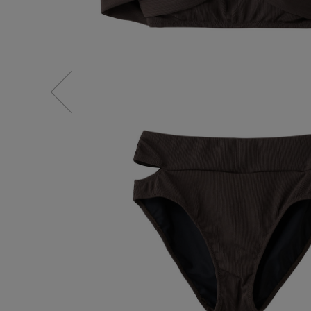
水着・スイムウェア
スーツケース
レッグウェア
チャーム
ポーチ
チャーム・ストラップ
その他(傘・ハンカチ・時計など)