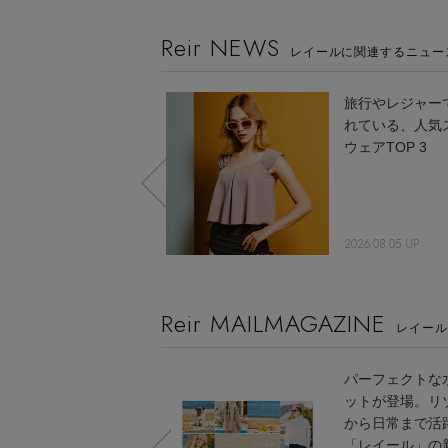
Reir NEWS
レイールに関連するニュー
帽子付き！ トータル
旅行やレジャー
コーデが叶うスイムウ
れている、人気
ェアセット
ウェアTOP 3
2024.07.31 UP
2026.08.05 UP
Reir MAILMAGAZINE
レイー
日常でも楽しめるスウ
パーフェクトな
ィムウェア。「レイー
ットが登場。リ
ル」で出会う新しい水
から日常まで活
着STYLE
「レイール」の