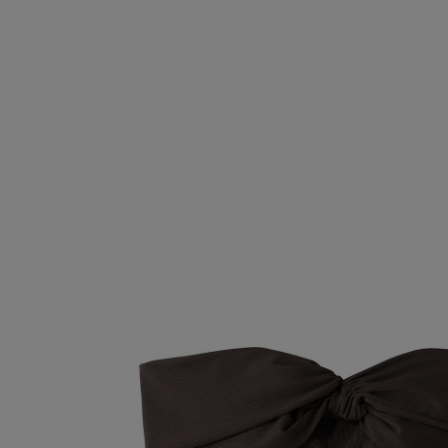
SALE
【Tシャツ】デイリーに活躍
情報をいち早くお届けします。
【日傘】完全遮光・軽量傘
ご登録はこちら
CATEGORY
【サンダル】ビーサンの季節！
ウェア
【リネン】涼しい夏素材
シューズ
【CFCL】注目のPOP-UP
すべてのウェア
【レース】上品な透け感
バッグ・財布
ブラウス・シャツ
すべてのシューズ
【雨の日】急な雨対策グッズ
カットソー・Tシャツ
ファッション小物
サンダル
すべてのバッグ・財布
【限定】ここでしか買えないアイテム
ワンピース・チュニック
パンプス
アクセサリー
カゴバッグ
すべてのファッション小物
【ペプラム】トレンドシルエット
パンツ
スニーカー
ショルダーバッグ
ランジェリー
ストール・マフラー・ケープ
すべてのアクセサリー
『ELLE』最新号掲載
スカート
フラットシューズ
トートバッグ
帽子・イヤーマフ
スポーツ
ピアス・イヤリング
すべてのランジェリー
【ジュエリー】シルバーでクールに
ジャケット
レインシューズ
ハンドバッグ
ヘアアクセサリー
ネックレス
ランジェリー
すべてのスポーツ
ニット
ブーツ
財布・小物
スマートフォンケース・タブレットケース
バングル・ブレスレット
インナー
ウェア
コート
ボディバッグ・ウェストポーチ
アイウェア
リング
シューズ
ルームウェア・パジャマ
クラッチバッグ
ベルト
コサージュ・ブローチ
バッグ・小物
ボストンバッグ
グローブ
アンクレット