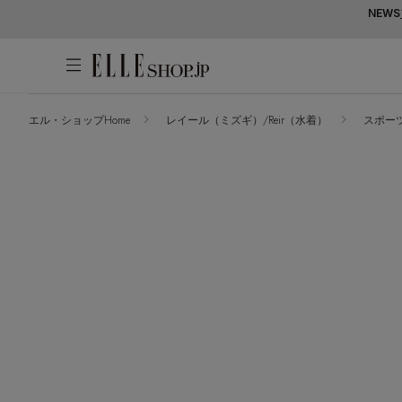
NEWS
エル・ショップHome
レイール（ミズギ）/Reir（水着）
スポー
アカウントをお持ちの方
WOMEN
MEN
KIDS
LIFESTYLE
ログイン
ITEMS
新着アイテム
はじめてご利用の方
再入荷アイテム
新規会員登録
ランキング
ブランド
最旬！トレンドワード
メールマガジン登録
アイテム一覧
【予約】新作ウェアをチェック
最新トレンドや限定アイテム、セール