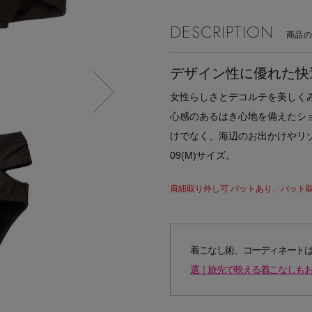
DESCRIPTION
商品
デザイン性に優れた快
女性らしさとデコルテを美しく
心感のあるはき心地を備えたシ
けでなく、海辺のお出かけやリ
09(M)サイズ。
肩紐取り外し可 パットあり、パット
着こなし術、コーディネート
選｜旅先で映える着こなしもお