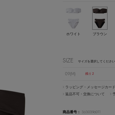
エディター厳選ギフト
Stay in
ホワイト
ブラウン
the Loop
SIZE
サイズを選択してください
09(M)
残り 2
ELLE SHOP APP
ラッピング・メッセージカー
返品不可・交換について
3630396011
商品番号：