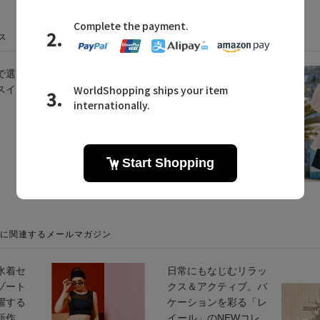
ス
で選ば
夏の家族旅行に活
スイム
躍！ おすすめの水着
コレクション
2026.07.29 UP
ルに関連するメールマガジン
水着セ
日常にもなじむリラッ
ゾート
クス＆アクティブ。バ
躍する
ケーションを彩る「レ
新作
イール」のNEWコレ