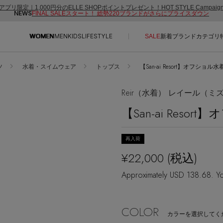
アプリ限定｜1,000円分のELLE SHOPポイントプレゼント！HOT STYLE Campai
NEWS
FINAL SALEスタート！ 総勢220ブランドがさらにプライスダウン
WOMEN
MEN
KIDS
LIFESTYLE
SALE
新着
ブランド
カテゴリ
ツ
水着・スイムウェア
トップス
【San-ai Resort】オフショル
CONTENTS
SUPPORT
Reir（水着） レイール（ミ
ご利用ガイド
【San-ai Reso
特集一覧
カスタマーサポート
NEW IN BRAND
エル・ショップについて
再入荷
BRAND NEWS
お知らせ
¥22,000
(税込)
HOT STYLE
よくあるご質問
Approximately USD 138.68. Yo
EDITOR'S CLOSET
メルマガ PICKUP
COLOR
PERSONAL COLOR
カラーを選択してく