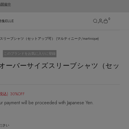
gn開催中
0
特集
ELLE
ブシャツ（セットアップ可） (マルティニーク/martinique)
SEE RESULTS
お気に入り済
このブランドをお気に入りに登録
オーバーサイズスリーブシャツ（セッ
(税込)
30%OFF
ur payment will be proceeded with Japanese Yen.
ださい