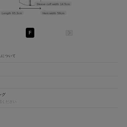
Sleeve cuff width
14.5cm
Length
65.3cm
Hem width
58cm
F
れについて
ング
認ください