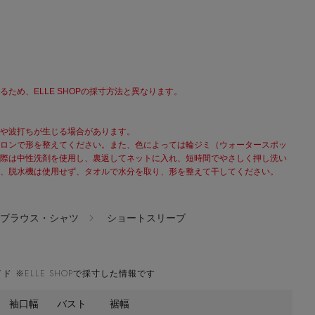
ため、ELLE SHOPの採寸方法と異なります。
や波打ちが生じる場合があります。
ロンで形を整えてください。また、色によっては輪ジミ（ウォータースポッ
際は中性洗剤を使用し、裏返してネットに入れ、短時間でやさしく押し洗い
、脱水機は使用せず、タオルで水分を取り、形を整えて干してください。
ブラウス・シャツ
ショートスリーブ
ド ※ELLE SHOPで採寸した情報です
袖口幅
バスト
裾幅