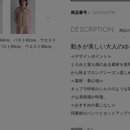
3630345798
商品番号：
DESCRIPTION
商品
cm、バスト82cm、ウエスト
動きが美しい大人のゆ
バスト83cm、ウエスト66cm、
≪デザインポイント≫
とろみと落ち感のある素材を使
から秋までロングシーズン楽し
≪素材・着心地≫
キュプラ特有のシルクのような
クな表情感が特徴。
≪おすすめの着こなし≫
同素材のパンツとセットアップ
伸縮性：なし