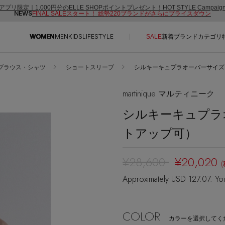
アプリ限定｜1,000円分のELLE SHOPポイントプレゼント！HOT STYLE Campai
NEWS
FINAL SALEスタート！ 総勢220ブランドがさらにプライスダウン
WOMEN
MEN
KIDS
LIFESTYLE
SALE
新着
ブランド
カテゴリ
ブラウス・シャツ
ショートスリーブ
シルキーキュプラオーバーサイズスリー
CONTENTS
SUPPORT
martinique マルティニーク
ご利用ガイド
シルキーキュプラ
特集一覧
カスタマーサポート
NEW IN BRAND
トアップ可）
エル・ショップについて
BRAND NEWS
お知らせ
¥28,600
¥20,020
HOT STYLE
よくあるご質問
Approximately USD 127.07. Yo
EDITOR'S CLOSET
メルマガ PICKUP
PERSONAL COLOR
COLOR
カラーを選択してく