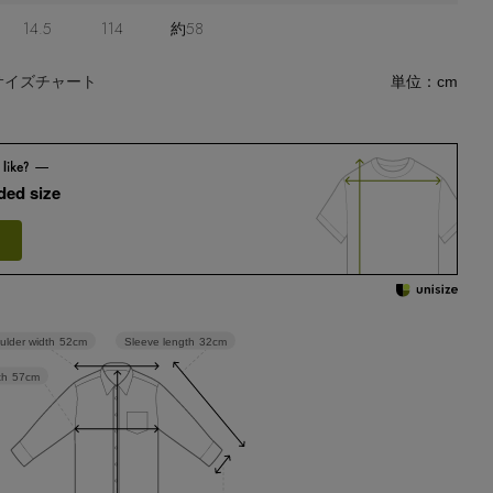
14.5
114
約58
サイズチャート
単位：cm
ed size
Sleeve length
32cm
ulder width
52cm
th
57cm