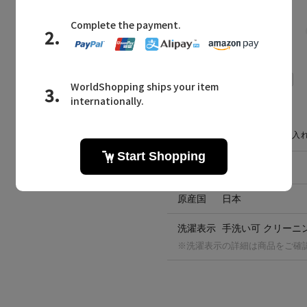
CARE GUIDE
お手入
素材
キュプラ100％
原産国
日本
洗濯表示
手洗い可 クリーニ
※洗濯表示の詳細は商品をご確