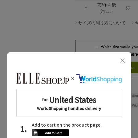
前約64 後
F
59
約66.5
サイズの測り方について
Check the recommend
Try this item on
Sho
Wid