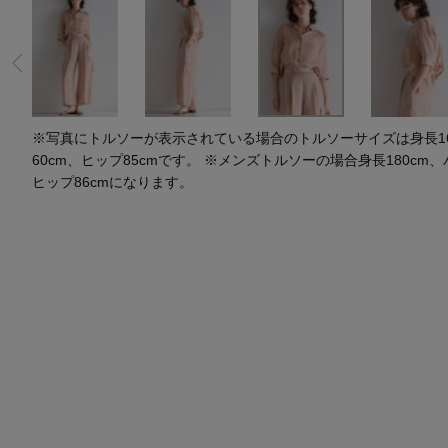
水着・スイムウェア
スーツケース
レッグウェア
チャーム
ポーチ
チャーム・ストラップ
その他(傘・ハンカチ・時計など)
※写真にトルソーが表示されている場合のトルソーサイズは身長164
60cm、ヒップ85cmです。 ※メンズトルソーの場合身長180cm、
ヒップ86cmになります。