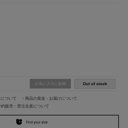
【エディターズ・エッセンシャル】
ベーシックとトレンドが交差する16の名品
Out of stock
ドについて
商品の発送・お届けについて
予約販売・受注生産について
Find your size