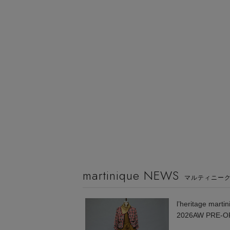
martinique NEWS
マルティニー
CURRENTAGE
l’heritage marti
Spring Summer 2026
2026AW PRE-
"Happiness for Living"