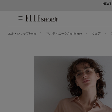
NEWS
エル・ショップHome
マルティニーク/martinique
ウェア
アカウントをお持ちの方
WOMEN
MEN
KIDS
LIFESTYLE
ログイン
ITEMS
新着アイテム
はじめてご利用の方
再入荷アイテム
新規会員登録
ランキング
ブランド
最旬！トレンドワード
メールマガジン登録
アイテム一覧
【予約】新作ウェアをチェック
最新トレンドや限定アイテム、セール