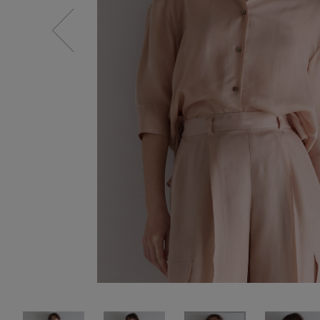
SALE
【Tシャツ】デイリーに活躍
情報をいち早くお届けします。
【日傘】完全遮光・軽量傘
ご登録はこちら
CATEGORY
【サンダル】ビーサンの季節！
ウェア
【リネン】涼しい夏素材
シューズ
【CFCL】注目のPOP-UP
すべてのウェア
【レース】上品な透け感
バッグ・財布
ブラウス・シャツ
すべてのシューズ
【雨の日】急な雨対策グッズ
カットソー・Tシャツ
ファッション小物
サンダル
すべてのバッグ・財布
【限定】ここでしか買えないアイテム
ワンピース・チュニック
パンプス
アクセサリー
カゴバッグ
すべてのファッション小物
【ペプラム】トレンドシルエット
パンツ
スニーカー
ショルダーバッグ
ランジェリー
ストール・マフラー・ケープ
すべてのアクセサリー
『ELLE』最新号掲載
スカート
フラットシューズ
トートバッグ
帽子・イヤーマフ
スポーツ
ピアス・イヤリング
すべてのランジェリー
【ジュエリー】シルバーでクールに
ジャケット
レインシューズ
ハンドバッグ
ヘアアクセサリー
ネックレス
ランジェリー
すべてのスポーツ
ニット
ブーツ
財布・小物
スマートフォンケース・タブレットケース
バングル・ブレスレット
インナー
ウェア
コート
ボディバッグ・ウェストポーチ
アイウェア
リング
シューズ
ルームウェア・パジャマ
クラッチバッグ
ベルト
コサージュ・ブローチ
バッグ・小物
ボストンバッグ
グローブ
アンクレット