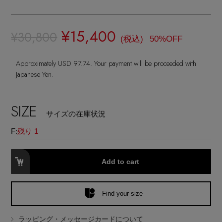
ランジェリー
ネックレス
ヘアアクセサリー
ハンドバッグ
レインシューズ
ジャケット
ウェア
¥15,400
【ジュエリー】シルバーでクールに
インナー
¥30,800
バングル・ブレスレット
スマートフォンケース・タブレットケース
(税込)
50%OFF
財布・小物
ブーツ
ニット
CONTENTS
シューズ
Approximately USD 97.74. Your payment will be proceeded with
リング
アイウェア
ボディバッグ・ウェストポーチ
Japanese Yen.
コート
特集一覧
バッグ・小物
コサージュ・ブローチ
ベルト
クラッチバッグ
SIZE
ルームウェア・パジャマ
サイズの在庫状況
水着・スイムウェア
NEW IN BRAND
アンクレット
グローブ
F:
残り 1
ボストンバッグ
チャーム
レッグウェア
BRAND NEWS
Add to cart
スーツケース
ポーチ
Find your size
HOT STYLE
ラッピング・メッセージカードについて
チャーム・ストラップ