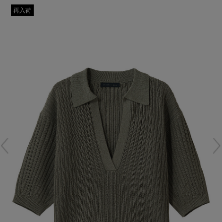
再入荷アイテム
再入荷
メールマガジン登録
ランキング
最新トレンドや限定アイテム、セール情報を
いち早くお届けします。
ブランド
ご登録はこちら
最旬！トレンドワード
SUPPORT
【予約】新作ウェアをチェック
アイテム一覧
ご利用ガイド
【Tシャツ】デイリーに活躍
SALE
カスタマーサポート
【日傘】完全遮光・軽量傘
CATEGORY