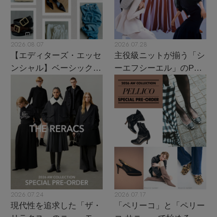
2026.08.07
2026.07.28
【エディターズ・エッセ
主役級ニットが揃う「シ
ンシャル】ベーシックと
ーエフシーエル」のPOP
トレンドが交差する16の
UPがスタート
名品
2026.07.24
2026.07.17
現代性を追求した「ザ・
「ペリーコ」と「ペリー