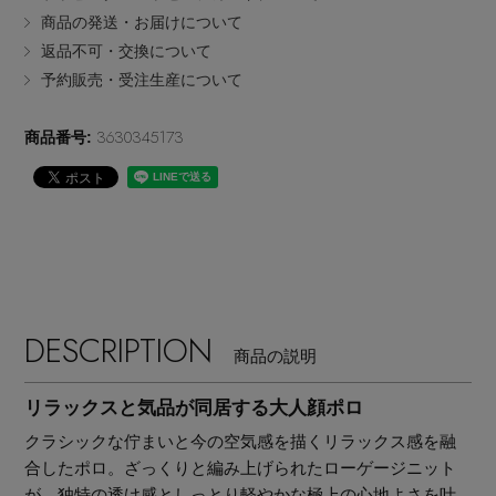
商品の発送・お届けについて
EDITOR'S CLOSET
返品不可・交換について
その他(傘・ハンカチ・時計など)
予約販売・受注生産について
メルマガ PICKUP
3630345173
商品番号:
PERSONAL COLOR
エディター厳選ギフト
DESCRIPTION
商品の説明
リラックスと気品が同居する大人顔ポロ
クラシックな佇まいと今の空気感を描くリラックス感を融
合したポロ。ざっくりと編み上げられたローゲージニット
が、独特の透け感としっとり軽やかな極上の心地よさを叶