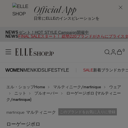
Official App
日常にELLEのインスピレーションを
NEWS
！HOT STYLE Campaign開催中
NEWS
FINAL SALEスタート！ 総勢220ブランドがさらにプライス
0
WOMEN
MEN
KIDS
LIFESTYLE
SALE
新着
ブランド
カテ
WOMEN
MEN
KIDS
LIFESTYLE
アカウントをお持ちの方
エル・ショップHome
マルティニーク/martinique
ウェア
ITEMS
ログイン
ニット
プルオーバー
ローゲージポロ (マルティニー
SEE RESULTS
ク/martinique)
はじめてご利用の方
martinique マルティニーク
新着アイテム
お気に入り済
このブランドをお気に入りに登録
ローゲージポロ
新規会員登録