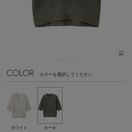
【サンダル】ビーサンの季節！
エル・ショップについて
ウェア
【リネン】涼しい夏素材
お知らせ
シューズ
すべてのウェア
【CFCL】注目のPOP-UP
バッグ・財布
すべてのシューズ
よくあるご質問
ブラウス・シャツ
【レース】上品な透け感
ファッション小物
すべてのバッグ・財布
サンダル
COLOR
カットソー・Tシャツ
カラーを選択してください
【雨の日】急な雨対策グッズ
アクセサリー
すべてのファッション小物
カゴバッグ
パンプス
ワンピース・チュニック
【限定】ここでしか買えないアイテム
ランジェリー
すべてのアクセサリー
ストール・マフラー・ケープ
ショルダーバッグ
スニーカー
パンツ
スポーツ
【ペプラム】トレンドシルエット
すべてのランジェリー
ピアス・イヤリング
帽子・イヤーマフ
トートバッグ
フラットシューズ
スカート
ホワイト
カーキ
すべてのスポーツ
『ELLE』最新号掲載