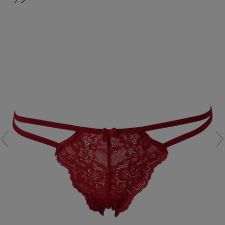
再入荷アイテム
メールマガジン登録
ランキング
最新トレンドや限定アイテム、セール情報を
いち早くお届けします。
ブランド
ご登録はこちら
最旬！トレンドワード
SUPPORT
【雨の日】急な雨対策グッズ
アイテム一覧
ご利用ガイド
【Tシャツ】デイリーに活躍
SALE
カスタマーサポート
【サンダル】ビーサンの季節！
CATEGORY