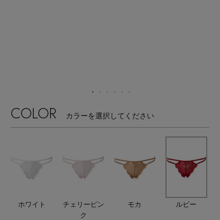
【ワンピース】猛暑日はこれ！
エル・ショップについて
ウェア
【リネン】涼しい夏素材
お知らせ
シューズ
すべてのウェア
【CFCL】注目のPOP-UP
バッグ・財布
すべてのシューズ
よくあるご質問
ブラウス・シャツ
【レース】上品な透け感
ファッション小物
すべてのバッグ・財布
COLOR
サンダル
カットソー・Tシャツ
カラーを選択してください
【限定】ここでしか買えないアイテム
アクセサリー
すべてのファッション小物
カゴバッグ
パンプス
ワンピース・チュニック
【ペプラム】トレンドシルエット
ランジェリー
すべてのアクセサリー
ストール・マフラー・ケープ
ショルダーバッグ
スニーカー
パンツ
スポーツ
『ELLE』最新号掲載
すべてのランジェリー
ピアス・イヤリング
帽子・イヤーマフ
トートバッグ
フラットシューズ
スカート
ホワイト
チェリーピン
モカ
ルビー
すべてのスポーツ
【ジュエリー】シルバーでクールに
ランジェリー
ク
ネックレス