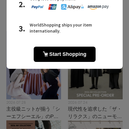
LATEST TOPICS
2026.07.28
2026.07.24
主役級ニットが揃う「シ
現代性を追求した「ザ・
ーエフシーエル」のPOP
リラクス」のニューモダ
UPがスタート
ンクラシック