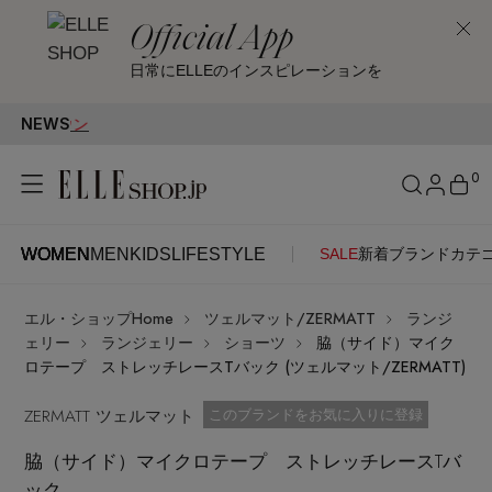
Official App
日常にELLEのインスピレーションを
NEWS
F
0
WOMEN
MEN
KIDS
LIFESTYLE
SALE
新着
ブランド
カテ
WOMEN
MEN
KIDS
LIFESTYLE
アカウントをお持ちの方
エル・ショップHome
ツェルマット/ZERMATT
ランジ
ITEMS
ログイン
ェリー
ランジェリー
ショーツ
脇（サイド）マイク
SEE RESULTS
ロテープ ストレッチレースTバック (ツェルマット/ZERMATT)
はじめてご利用の方
ZERMATT ツェルマット
新着アイテム
お気に入り済
このブランドをお気に入りに登録
脇（サイド）マイクロテープ ストレッチレースTバ
新規会員登録
ック