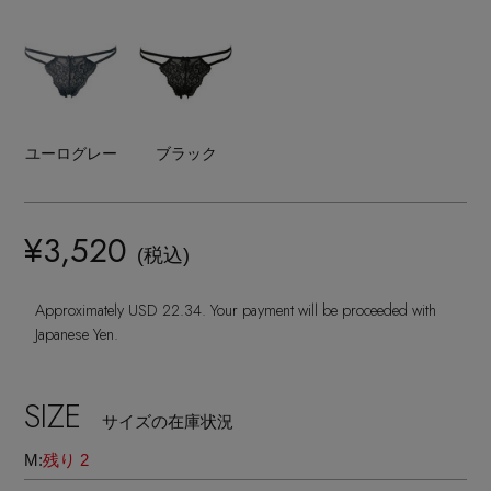
ヘアアクセサリー
ハンドバッグ
レインシューズ
ジャケット
ウェア
インナー
バングル・ブレスレット
スマートフォンケース・タブレットケース
財布・小物
ブーツ
ニット
CONTENTS
シューズ
リング
アイウェア
ボディバッグ・ウェストポーチ
ユーログレー
ブラック
コート
特集一覧
バッグ・小物
コサージュ・ブローチ
ベルト
クラッチバッグ
ルームウェア・パジャマ
¥3,520
水着・スイムウェア
(税込)
NEW IN BRAND
アンクレット
グローブ
ボストンバッグ
Approximately USD 22.34. Your payment will be proceeded with
チャーム
Japanese Yen.
レッグウェア
BRAND NEWS
スーツケース
SIZE
ポーチ
サイズの在庫状況
HOT STYLE
M:
残り 2
チャーム・ストラップ