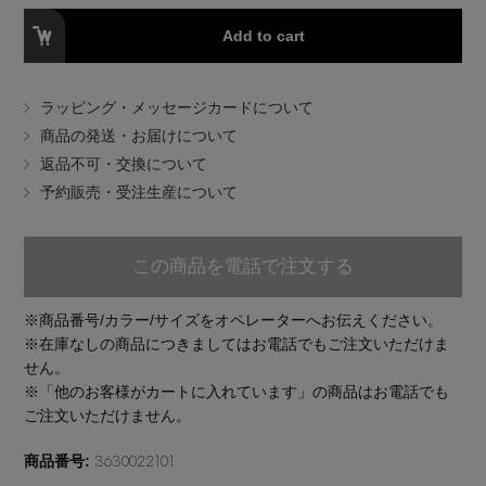
EDITOR'S CLOSET
Add to cart
その他(傘・ハンカチ・時計など)
メルマガ PICKUP
ラッピング・メッセージカードについて
商品の発送・お届けについて
返品不可・交換について
PERSONAL COLOR
予約販売・受注生産について
エディター厳選ギフト
この商品を電話で注文する
※商品番号/カラー/サイズをオペレーターへお伝えください。
※在庫なしの商品につきましてはお電話でもご注文いただけま
せん。
※「他のお客様がカートに入れています」の商品はお電話でも
ご注文いただけません。
3630022101
商品番号: