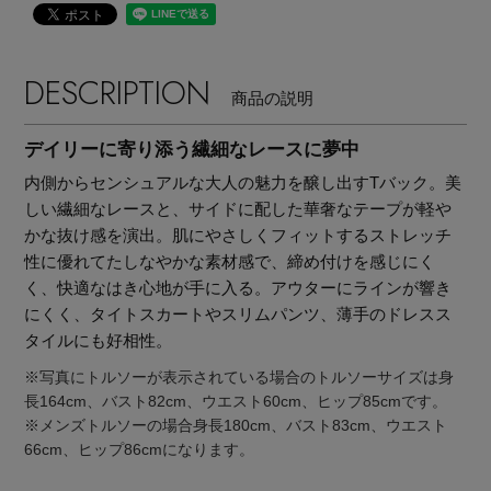
DESCRIPTION
商品の説明
デイリーに寄り添う繊細なレースに夢中
内側からセンシュアルな大人の魅力を醸し出すTバック。美
しい繊細なレースと、サイドに配した華奢なテープが軽や
かな抜け感を演出。肌にやさしくフィットするストレッチ
性に優れてたしなやかな素材感で、締め付けを感じにく
く、快適なはき心地が手に入る。アウターにラインが響き
にくく、タイトスカートやスリムパンツ、薄手のドレスス
タイルにも好相性。
※写真にトルソーが表示されている場合のトルソーサイズは身
長164cm、バスト82cm、ウエスト60cm、ヒップ85cmです。
主役級ニットが揃う「シーエフシーエル」の
※メンズトルソーの場合身長180cm、バスト83cm、ウエスト
POP UPがスタート
66cm、ヒップ86cmになります。