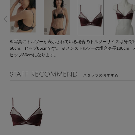
水着・スイムウェア
スーツケース
レッグウェア
チャーム
ポーチ
チャーム・ストラップ
その他(傘・ハンカチ・時計など)
※写真にトルソーが表示されている場合のトルソーサイズは身長164
60cm、ヒップ85cmです。 ※メンズトルソーの場合身長180cm、
ヒップ86cmになります。
STAFF RECOMMEND
スタッフのおすすめ