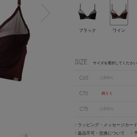
エディター厳選ギフト
ブラック
ワイン
Stay in
the Loop
SIZE
サイズを選択してください
C65
入荷待ち
C70
残り 1
ELLE SHOP APP
C75
入荷待ち
ラッピング・メッセージカー
返品不可・交換について