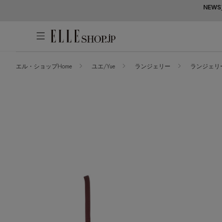
NEWS
エル・ショップHome
ユエ/Yue
ランジェリー
ランジェリ
アカウントをお持ちの方
WOMEN
MEN
KIDS
LIFESTYLE
ログイン
ITEMS
新着アイテム
はじめてご利用の方
再入荷アイテム
新規会員登録
ランキング
ブランド
最旬！トレンドワード
メールマガジン登録
アイテム一覧
【予約】新作ウェアをチェック
最新トレンドや限定アイテム、セール