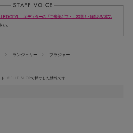
LLE DIGITAL -エディターの「ご褒美ギフト」30選！ 価値ある“本気
さい。
ー
ランジェリー
ブラジャー
ド ※ELLE SHOPで採寸した情報です