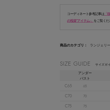
コーディネート参考記事は
「E
の投資”アイテム-」
をご覧くだ
商品のカテゴリ：
ランジェリ
SIZE GUIDE
サイズガイ
アンダー
バスト
C65
65
C70
70
C75
75