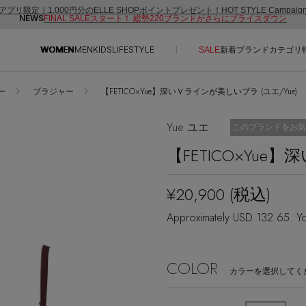
アプリ限定｜1,000円分のELLE SHOPポイントプレゼント！HOT STYLE Campai
NEWS
FINAL SALEスタート！ 総勢220ブランドがさらにプライスダウン
WOMEN
MEN
KIDS
LIFESTYLE
SALE
新着
ブランド
カテゴリ
ー
ブラジャー
【FETICO×Yue】深いＶラインが美しいブラ (ユエ/Yue)
CONTENTS
SUPPORT
Yue ユエ
お気に入り済
このブランドをお気
ご利用ガイド
【FETICO×Yu
特集一覧
カスタマーサポート
NEW IN BRAND
エル・ショップについて
¥20,900
(税込)
BRAND NEWS
お知らせ
Approximately USD 132.65. Yo
HOT STYLE
よくあるご質問
EDITOR'S CLOSET
COLOR
メルマガ PICKUP
カラーを選択してく
PERSONAL COLOR