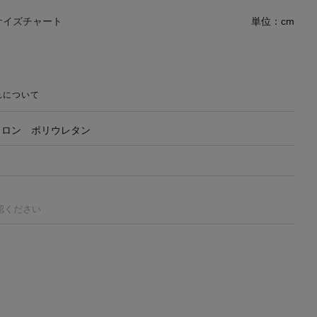
サイズチャート
単位：cm
れについて
イロン ポリウレタン
認ください