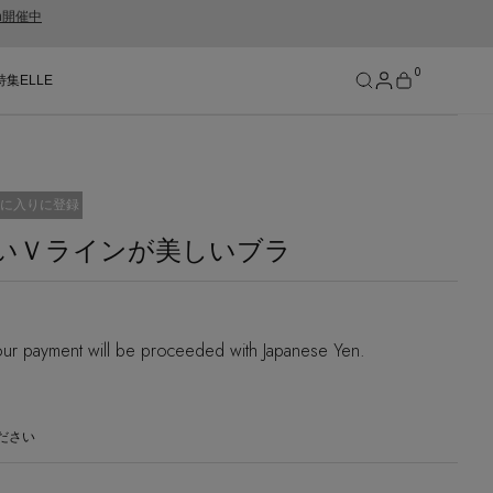
gn開催中
0
特集
ELLE
SEE RESULTS
に入りに登録
e】深いＶラインが美しいブラ
ur payment will be proceeded with Japanese Yen.
ださい