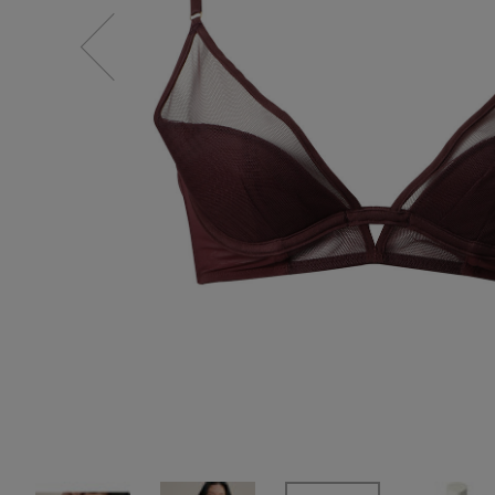
SALE
【Tシャツ】デイリーに活躍
情報をいち早くお届けします。
【日傘】完全遮光・軽量傘
ご登録はこちら
CATEGORY
【サンダル】ビーサンの季節！
ウェア
【リネン】涼しい夏素材
シューズ
【CFCL】注目のPOP-UP
すべてのウェア
【レース】上品な透け感
バッグ・財布
ブラウス・シャツ
すべてのシューズ
【雨の日】急な雨対策グッズ
カットソー・Tシャツ
ファッション小物
サンダル
すべてのバッグ・財布
【限定】ここでしか買えないアイテム
ワンピース・チュニック
パンプス
アクセサリー
カゴバッグ
すべてのファッション小物
【ペプラム】トレンドシルエット
パンツ
スニーカー
ショルダーバッグ
ランジェリー
ストール・マフラー・ケープ
すべてのアクセサリー
『ELLE』最新号掲載
スカート
フラットシューズ
トートバッグ
帽子・イヤーマフ
スポーツ
ピアス・イヤリング
すべてのランジェリー
【ジュエリー】シルバーでクールに
ジャケット
レインシューズ
ハンドバッグ
ヘアアクセサリー
ネックレス
ランジェリー
すべてのスポーツ
ニット
ブーツ
財布・小物
スマートフォンケース・タブレットケース
バングル・ブレスレット
インナー
ウェア
コート
ボディバッグ・ウェストポーチ
アイウェア
リング
シューズ
ルームウェア・パジャマ
クラッチバッグ
ベルト
コサージュ・ブローチ
バッグ・小物
ボストンバッグ
グローブ
アンクレット