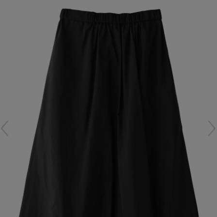
再入荷アイテム
メールマガジン登録
ランキング
最新トレンドや限定アイテム、セール情報を
いち早くお届けします。
ブランド
ご登録はこちら
最旬！トレンドワード
SUPPORT
【予約】新作ウェアをチェック
アイテム一覧
ご利用ガイド
【Tシャツ】デイリーに活躍
SALE
カスタマーサポート
【日傘】完全遮光・軽量傘
CATEGORY