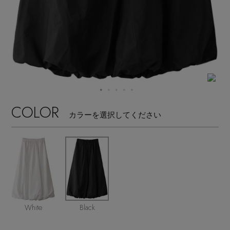
【サンダル】ビーサンの季節！
エル・ショップについて
ウェア
【リネン】涼しい夏素材
お知らせ
シューズ
すべてのウェア
【CFCL】注目のPOP-UP
バッグ・財布
すべてのシューズ
よくあるご質問
ブラウス・シャツ
【レース】上品な透け感
COLOR
カラーを選択してください
ファッション小物
すべてのバッグ・財布
サンダル
カットソー・Tシャツ
【雨の日】急な雨対策グッズ
アクセサリー
すべてのファッション小物
カゴバッグ
パンプス
ワンピース・チュニック
【限定】ここでしか買えないアイテム
ランジェリー
すべてのアクセサリー
ストール・マフラー・ケープ
ショルダーバッグ
スニーカー
パンツ
スポーツ
【ペプラム】トレンドシルエット
すべてのランジェリー
ピアス・イヤリング
White
Black
帽子・イヤーマフ
トートバッグ
フラットシューズ
スカート
すべてのスポーツ
『ELLE』最新号掲載