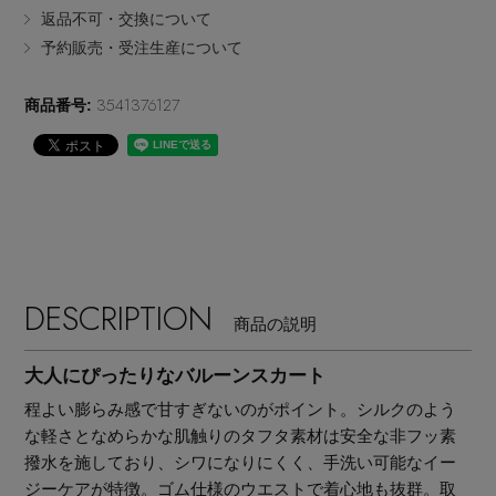
返品不可・交換について
EDITOR'S CLOSET
予約販売・受注生産について
その他(傘・ハンカチ・時計など)
3541376127
商品番号:
メルマガ PICKUP
PERSONAL COLOR
エディター厳選ギフト
DESCRIPTION
商品の説明
大人にぴったりなバルーンスカート
程よい膨らみ感で甘すぎないのがポイント。シルクのよう
な軽さとなめらかな肌触りのタフタ素材は安全な非フッ素
撥水を施しており、シワになりにくく、手洗い可能なイー
ジーケアが特徴。ゴム仕様のウエストで着心地も抜群。取