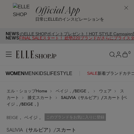
Official App
日常にELLEのインスピレーションを
NEWS
LLE SHOPポイントプレゼント！HOT STYLE Campaign開催中
NEWS
FINAL SALEスタート！ 総勢220ブランドがさらにプライス
0
WOMEN
MEN
KIDS
LIFESTYLE
SALE
新着
ブランド
カテ
WOMEN
MEN
KIDS
LIFESTYLE
アカウントをお持ちの方
エル・ショップHome
ベイジ，/BEIGE，
ウェア
ス
ITEMS
ログイン
カート
膝丈スカート
SALIVIA（サルビア）/スカート (ベ
SEE RESULTS
イジ，/BEIGE，)
はじめてご利用の方
BEIGE， ベイジ，
新着アイテム
お気に入り済
このブランドをお気に入りに登録
SALIVIA（サルビア）/スカート
新規会員登録