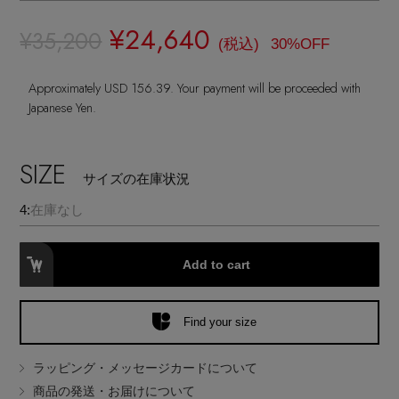
ランジェリー
ネックレス
ヘアアクセサリー
ハンドバッグ
レインシューズ
¥24,640
ジャケット
¥35,200
(税込)
30%OFF
ウェア
【ジュエリー】シルバーでクールに
インナー
バングル・ブレスレット
スマートフォンケース・タブレットケース
財布・小物
ブーツ
Approximately USD 156.39. Your payment will be proceeded with
ニット
CONTENTS
シューズ
Japanese Yen.
リング
アイウェア
ボディバッグ・ウェストポーチ
コート
特集一覧
バッグ・小物
SIZE
コサージュ・ブローチ
サイズの在庫状況
ベルト
クラッチバッグ
ルームウェア・パジャマ
4:
在庫なし
水着・スイムウェア
NEW IN BRAND
アンクレット
グローブ
ボストンバッグ
Add to cart
チャーム
レッグウェア
BRAND NEWS
スーツケース
Find your size
ポーチ
HOT STYLE
ラッピング・メッセージカードについて
商品の発送・お届けについて
チャーム・ストラップ