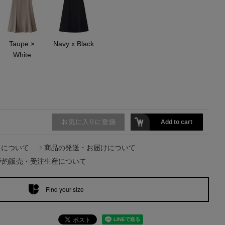
主役級ニットが揃う「シーエフシーエル」
の
POP UPがスタート
Taupe ×
Navy x Black
White
Add to cart
ドについて
商品の発送・お届けについて
予約販売・受注生産について
Find your size