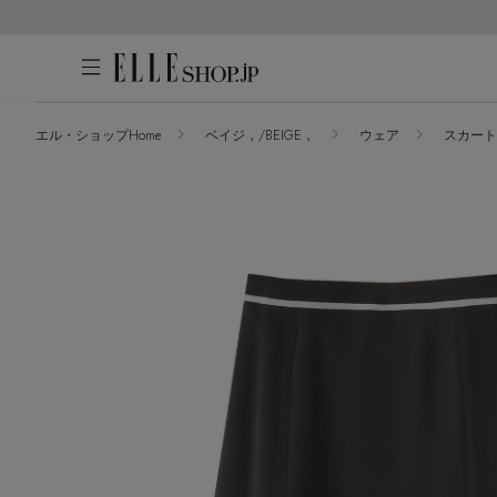
エル・ショップHome
ベイジ，/BEIGE，
ウェア
スカート
アカウントをお持ちの方
WOMEN
MEN
KIDS
LIFESTYLE
ログイン
ITEMS
新着アイテム
はじめてご利用の方
再入荷アイテム
新規会員登録
ランキング
ブランド
最旬！トレンドワード
メールマガジン登録
アイテム一覧
【雨の日】急な雨対策グッズ
最新トレンドや限定アイテム、セール
SALE
【Tシャツ】デイリーに活躍