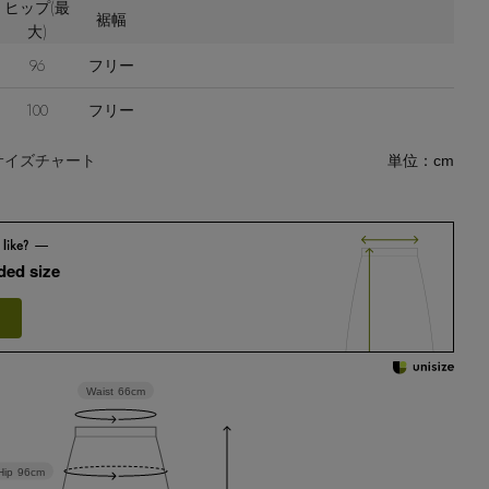
ヒップ(最
裾幅
大)
96
フリー
100
フリー
サイズチャート
単位：cm
ed size
Waist
66cm
Hip
96cm