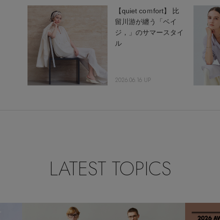
【quiet coｍfort】 比
留川游が纏う「ベイ
ジ，」のサマースタイ
ル
2026.06.16 UP
LATEST TOPICS