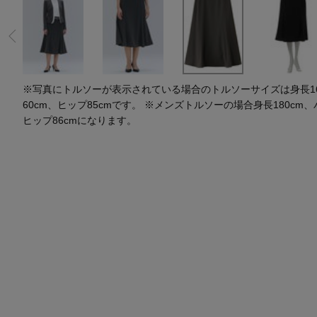
スーツケース
レッグウェア
チャーム
ポーチ
チャーム・ストラップ
その他(傘・ハンカチ・時計など)
※写真にトルソーが表示されている場合のトルソーサイズは身長164
60cm、ヒップ85cmです。 ※メンズトルソーの場合身長180cm、
ヒップ86cmになります。