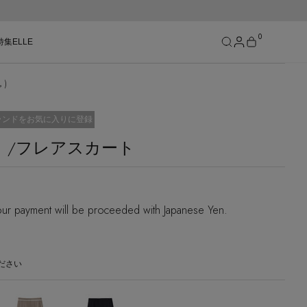
0
特集
ELLE
，)
SEE RESULTS
入り済
ランドをお気に入りに登録
ィ）/フレアスカート
ur payment will be proceeded with Japanese Yen.
ださい