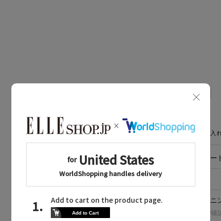
CARE GUIDE
お手入
素材
表地:トリアセテート
原産国
ベトナム
洗濯表示
手洗い可 クリーニ
※洗濯表示の詳細は商品をご確