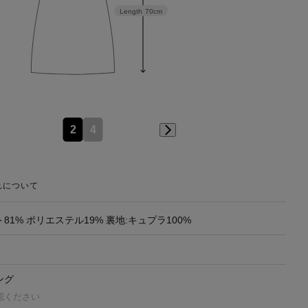
Length
70cm
2
4
れについて
81% ポリエステル19% 裏地:キュプラ100%
ング
認ください