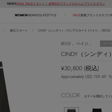
NEWS
FINAL SALEスタート！ 総勢220ブランドがさらにプライスダウン
WOMEN
MEN
KIDS
LIFESTYLE
SALE
新着
ブランド
カテゴリ
膝丈スカート
CINDY（シンディ）/フレアスカート (ベイジ，/BEIGE
CONTENTS
SUPPORT
BEIGE， ベイジ，
お気に
このブ
ご利用ガイド
CINDY（シンデ
特集一覧
カスタマーサポート
NEW IN BRAND
エル・ショップについて
¥30,800
(税込)
BRAND NEWS
お知らせ
Approximately USD 195.49. Yo
HOT STYLE
よくあるご質問
EDITOR'S CLOSET
COLOR
メルマガ PICKUP
カラーを選択してく
PERSONAL COLOR
エディター厳選ギフト