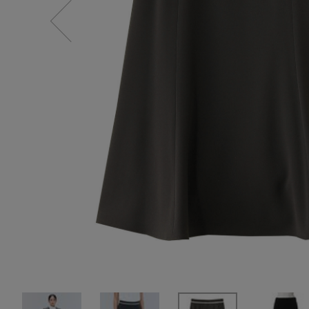
情報をいち早くお届けします。
【サンダル】ビーサンの季節！
ご登録はこちら
CATEGORY
【ワンピース】猛暑日はこれ！
ウェア
【リネン】涼しい夏素材
シューズ
【CFCL】注目のPOP-UP
すべてのウェア
【レース】上品な透け感
バッグ・財布
ブラウス・シャツ
すべてのシューズ
【限定】ここでしか買えないアイテム
カットソー・Tシャツ
ファッション小物
サンダル
すべてのバッグ・財布
【ペプラム】トレンドシルエット
ワンピース・チュニック
パンプス
アクセサリー
カゴバッグ
すべてのファッション小物
『ELLE』最新号掲載
パンツ
スニーカー
ショルダーバッグ
ランジェリー
ストール・マフラー・ケープ
すべてのアクセサリー
【ジュエリー】シルバーでクールに
スカート
フラットシューズ
トートバッグ
帽子・イヤーマフ
スポーツ
ピアス・イヤリング
すべてのランジェリー
ジャケット
レインシューズ
ハンドバッグ
ヘアアクセサリー
ネックレス
ランジェリー
すべてのスポーツ
ニット
ブーツ
財布・小物
スマートフォンケース・タブレットケース
バングル・ブレスレット
インナー
ウェア
コート
ボディバッグ・ウェストポーチ
アイウェア
リング
シューズ
ルームウェア・パジャマ
クラッチバッグ
ベルト
コサージュ・ブローチ
バッグ・小物
ボストンバッグ
グローブ
アンクレット
水着・スイムウェア