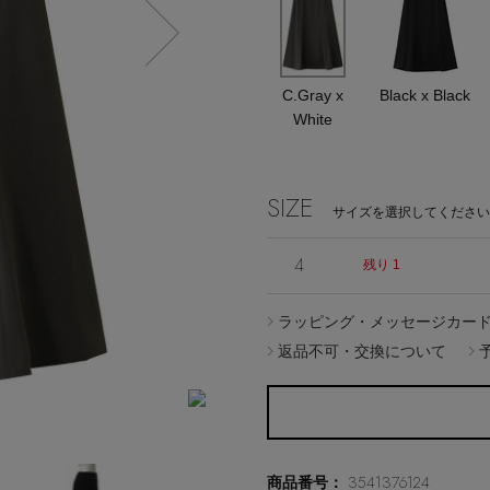
C.Gray x
Black x Black
White
Stay in
the Loop
SIZE
サイズを選択してください
4
残り 1
ラッピング・メッセージカー
ELLE SHOP APP
返品不可・交換について
3541376124
商品番号：