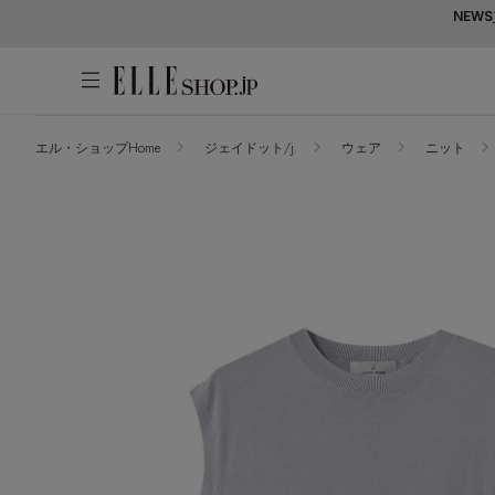
NEWS
エル・ショップHome
ジェイドット/j.
ウェア
ニット
アカウントをお持ちの方
WOMEN
MEN
KIDS
LIFESTYLE
ログイン
ITEMS
新着アイテム
はじめてご利用の方
再入荷アイテム
新規会員登録
ランキング
ブランド
最旬！トレンドワード
メールマガジン登録
アイテム一覧
【予約】新作ウェアをチェック
最新トレンドや限定アイテム、セール