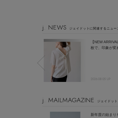
j. NEWS
ジェイドットに関連するニュー
立体裁断で叶える、大
【NEW ARRIV
人のための名品パンツ
枚で、印象が変
2026.04.16 UP
2026.08.05 UP
j. MAILMAGAZINE
ジェイドット
新年度の始まり