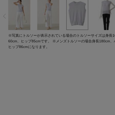
水着・スイムウェア
スーツケース
レッグウェア
チャーム
ポーチ
チャーム・ストラップ
その他(傘・ハンカチ・時計など)
※写真にトルソーが表示されている場合のトルソーサイズは身長164
60cm、ヒップ85cmです。 ※メンズトルソーの場合身長180cm、
ヒップ86cmになります。