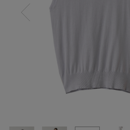
SALE
【Tシャツ】デイリーに活躍
情報をいち早くお届けします。
【日傘】完全遮光・軽量傘
ご登録はこちら
CATEGORY
【サンダル】ビーサンの季節！
ウェア
【リネン】涼しい夏素材
シューズ
【CFCL】注目のPOP-UP
すべてのウェア
【レース】上品な透け感
バッグ・財布
ブラウス・シャツ
すべてのシューズ
【雨の日】急な雨対策グッズ
カットソー・Tシャツ
ファッション小物
サンダル
すべてのバッグ・財布
【限定】ここでしか買えないアイテム
ワンピース・チュニック
パンプス
アクセサリー
カゴバッグ
すべてのファッション小物
【ペプラム】トレンドシルエット
パンツ
スニーカー
ショルダーバッグ
ランジェリー
ストール・マフラー・ケープ
すべてのアクセサリー
『ELLE』最新号掲載
スカート
フラットシューズ
トートバッグ
帽子・イヤーマフ
スポーツ
ピアス・イヤリング
すべてのランジェリー
【ジュエリー】シルバーでクールに
ジャケット
レインシューズ
ハンドバッグ
ヘアアクセサリー
ネックレス
ランジェリー
すべてのスポーツ
ニット
ブーツ
財布・小物
スマートフォンケース・タブレットケース
バングル・ブレスレット
インナー
ウェア
コート
ボディバッグ・ウェストポーチ
アイウェア
リング
シューズ
ルームウェア・パジャマ
クラッチバッグ
ベルト
コサージュ・ブローチ
バッグ・小物
ボストンバッグ
グローブ
アンクレット