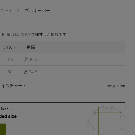
ニット
プルオーバー
ド ※ELLE SHOPで採寸した情報です
バスト
裾幅
86
約30.5
90
約34.5
サイズチャート
単位：cm
ed size