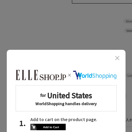
Shou
Wid
Le
CARE GUIDE
お手入