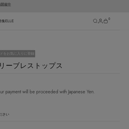
gn開催中
0
特集
ELLE
SEE RESULTS
済
ドをお気に入りに登録
リーブレストップス
ur payment will be proceeded with Japanese Yen.
ださい