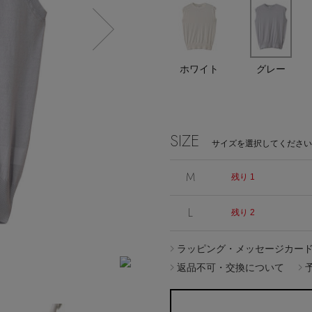
エディター厳選ギフト
ホワイト
グレー
Stay in
the Loop
SIZE
サイズを選択してください
M
残り 1
L
残り 2
ELLE SHOP APP
ラッピング・メッセージカー
返品不可・交換について