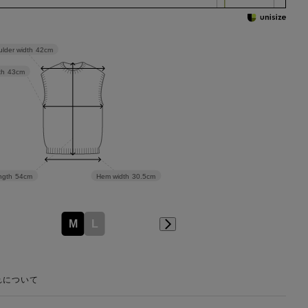
lder width
42cm
th
43cm
Hem width
30.5cm
ngth
54cm
M
L
れについて