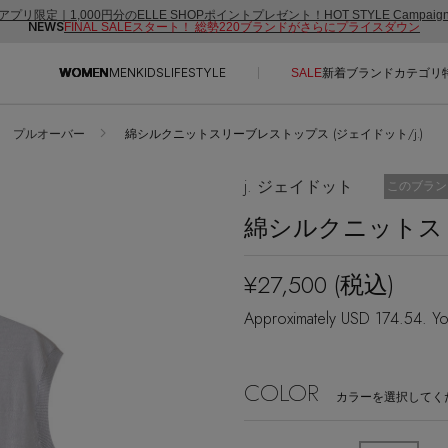
アプリ限定｜1,000円分のELLE SHOPポイントプレゼント！HOT STYLE Campai
NEWS
FINAL SALEスタート！ 総勢220ブランドがさらにプライスダウン
WOMEN
MEN
KIDS
LIFESTYLE
SALE
新着
ブランド
カテゴリ
プルオーバー
綿シルクニットスリーブレストップス (ジェイドット/j.)
CONTENTS
SUPPORT
j. ジェイドット
お気に入り
このブラン
ご利用ガイド
綿シルクニットス
特集一覧
カスタマーサポート
NEW IN BRAND
エル・ショップについて
¥27,500
(税込)
BRAND NEWS
お知らせ
Approximately USD 174.54. Yo
HOT STYLE
よくあるご質問
EDITOR'S CLOSET
COLOR
メルマガ PICKUP
カラーを選択してく
PERSONAL COLOR