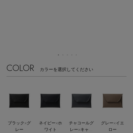
【ワンピース】猛暑日はこれ！
エル・ショップについて
ウェア
【リネン】涼しい夏素材
お知らせ
シューズ
すべてのウェア
【CFCL】注目のPOP-UP
バッグ・財布
すべてのシューズ
よくあるご質問
ブラウス・シャツ
【レース】上品な透け感
ファッション小物
すべてのバッグ・財布
COLOR
サンダル
カットソー・Tシャツ
カラーを選択してください
【限定】ここでしか買えないアイテム
アクセサリー
すべてのファッション小物
カゴバッグ
パンプス
ワンピース・チュニック
【ペプラム】トレンドシルエット
ランジェリー
すべてのアクセサリー
ストール・マフラー・ケープ
ショルダーバッグ
スニーカー
パンツ
スポーツ
『ELLE』最新号掲載
すべてのランジェリー
ピアス・イヤリング
帽子・イヤーマフ
トートバッグ
フラットシューズ
スカート
ブラック×グ
ネイビー×ホ
チャコールグ
グレー×イエ
すべてのスポーツ
【ジュエリー】シルバーでクールに
レー
ワイト
レー×キャラ
ロー
ランジェリー
ネックレス