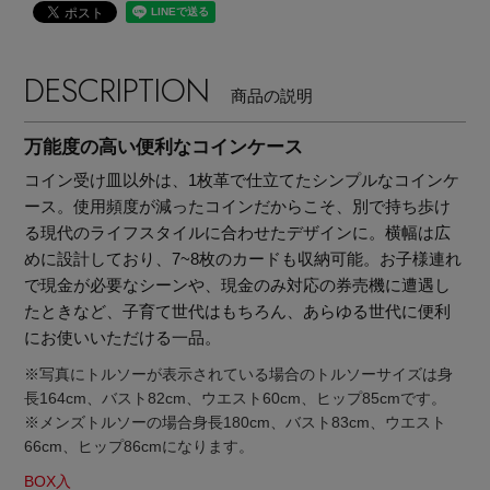
DESCRIPTION
商品の説明
万能度の高い便利なコインケース
コイン受け皿以外は、1枚革で仕立てたシンプルなコインケ
ース。使用頻度が減ったコインだからこそ、別で持ち歩け
る現代のライフスタイルに合わせたデザインに。横幅は広
めに設計しており、7~8枚のカードも収納可能。お子様連れ
で現金が必要なシーンや、現金のみ対応の券売機に遭遇し
たときなど、子育て世代はもちろん、あらゆる世代に便利
にお使いいただける一品。
※写真にトルソーが表示されている場合のトルソーサイズは身
長164cm、バスト82cm、ウエスト60cm、ヒップ85cmです。
主役級ニットが揃う「シーエフシーエル」の
※メンズトルソーの場合身長180cm、バスト83cm、ウエスト
POP UPがスタート
66cm、ヒップ86cmになります。
BOX入