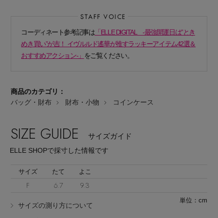
コーディネート参考記事は
「ELLE DIGITAL -最強開運日は”とき
めき買い”が吉！ イヴルルド遙華が推すラッキーアイテム42選＆
おすすめアクション-」
をご覧ください。
Stay in
the Loop
商品のカテゴリ：
バッグ・財布
財布・小物
コインケース
ELLE SHOP 公式アプリ
SIZE GUIDE
サイズガイド
ELLE SHOPで採寸した情報です
サイズ
たて
よこ
F
6.7
9.3
単位：cm
サイズの測り方について