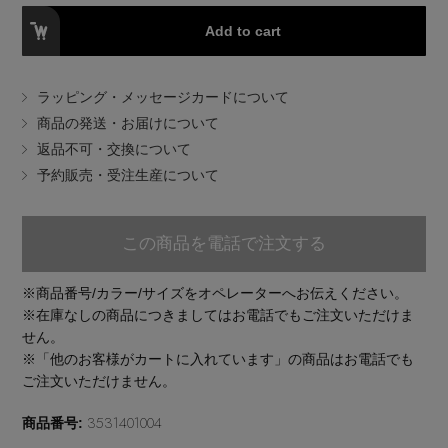
EDITOR'S CLOSET
Add to cart
その他(傘・ハンカチ・時計など)
メルマガ PICKUP
ラッピング・メッセージカードについて
商品の発送・お届けについて
返品不可・交換について
PERSONAL COLOR
予約販売・受注生産について
エディター厳選ギフト
この商品を電話で注文する
※商品番号/カラー/サイズをオペレーターへお伝えください。
※在庫なしの商品につきましてはお電話でもご注文いただけま
せん。
※「他のお客様がカートに入れています」の商品はお電話でも
ご注文いただけません。
3531401004
商品番号: