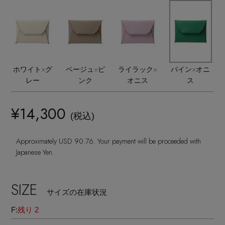
ヘアアクセサリー
メル
ハンドバッグ
レインシューズ
ジャケット
ウェア
インナー
バングル・ブレスレット
スマートフォンケース・タブレットケース
財布・小物
ブーツ
ニット
CONTENTS
シューズ
リング
アイウェア
ボディバッグ・ウェストポーチ
ホワイト×グ
ベージュ×ピ
ライラック×
パイン×オニ
コート
レー
ンク
オニス
ス
特集一覧
バッグ・小物
コサージュ・ブローチ
ベルト
クラッチバッグ
ルームウェア・パジャマ
¥14,300
水着・スイムウェア
(税込)
NEW IN BRAND
アンクレット
グローブ
ボストンバッグ
Approximately USD 90.76. Your payment will be proceeded with
チャーム
Japanese Yen.
レッグウェア
BRAND NEWS
スーツケース
SIZE
ポーチ
サイズの在庫状況
HOT STYLE
F:
残り 2
チャーム・ストラップ