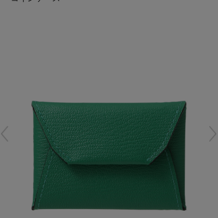
再入荷アイテム
メールマガジン登録
ランキング
最新トレンドや限定アイテム、セール情報を
いち早くお届けします。
ブランド
ご登録はこちら
最旬！トレンドワード
SUPPORT
【雨の日】急な雨対策グッズ
アイテム一覧
ご利用ガイド
【Tシャツ】デイリーに活躍
SALE
カスタマーサポート
【サンダル】ビーサンの季節！
CATEGORY