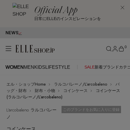
Official App
日常にELLEのインスピレーションを
NEWS
FI
0
WOMEN
MEN
KIDS
LIFESTYLE
SALE
新着
ブランド
カテ
WOMEN
MEN
KIDS
LIFESTYLE
アカウントをお持ちの方
エル・ショップHome
ラルコバレーノ/L’arcobaleno
バ
ITEMS
ログイン
ッグ・財布
財布・小物
コインケース
コインケース
SEE RESULTS
(ラルコバレーノ/L’arcobaleno)
はじめてご利用の方
L’arcobaleno ラルコバレー
新着アイテム
お気に入り済
このブランドをお気に入りに登録
ノ
新規会員登録
コインケース