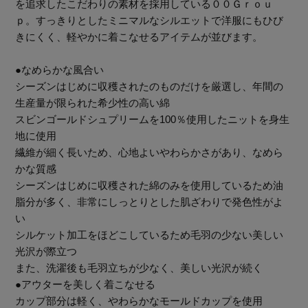
を追求したこだわりの素材を採用している００Ｇｒｏｕ
ｐ。すっきりとしたミニマルなシルエットで洋服にもひび
きにくく、軽やかに着こなせるアイテムが並びます。
●なめらかな風合い
シーズンはじめに収穫されたのものだけを厳選し、年間の
生産量が限られた希少性の高い綿
スビンゴールドシュプリームを100％使用したニットを身生
地に使用
繊維が細く長いため、心地よいやわらかさがあり、なめら
かな質感
シーズンはじめに収穫された綿のみを使用しているため油
脂分が多く、非常にしっとりとした肌ざわりで発色性がよ
い
シルケット加工をほどこしているため毛羽の少ない美しい
光沢が際立つ
主役級ニットが揃う「シーエフシーエル」の
また、洗濯後も毛羽立ちが少なく、美しい光沢が続く
POP UPがスタート
●アウターを美しく着こなせる
カップ部分は軽く、やわらかなモールドカップを使用