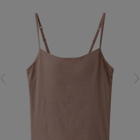
再入荷アイテム
メールマガジン登録
ランキング
最新トレンドや限定アイテム、セール情報を
いち早くお届けします。
ブランド
ご登録はこちら
最旬！トレンドワード
SUPPORT
【雨の日】急な雨対策グッズ
アイテム一覧
ご利用ガイド
【Tシャツ】デイリーに活躍
SALE
カスタマーサポート
【サンダル】ビーサンの季節！
CATEGORY