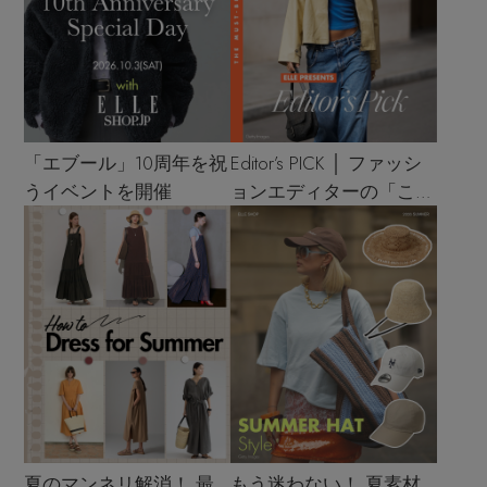
「エブール」10周年を祝
Editor’s PICK │ ファッシ
うイベントを開催
ョンエディターの「これ
買い！」リスト
夏のマンネリ解消！ 最
もう迷わない！ 夏素材