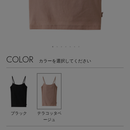
【ワンピース】猛暑日はこれ！
エル・ショップについて
ウェア
【リネン】涼しい夏素材
お知らせ
シューズ
すべてのウェア
【CFCL】注目のPOP-UP
バッグ・財布
すべてのシューズ
よくあるご質問
ブラウス・シャツ
【レース】上品な透け感
COLOR
カラーを選択してください
ファッション小物
すべてのバッグ・財布
サンダル
カットソー・Tシャツ
【限定】ここでしか買えないアイテム
アクセサリー
すべてのファッション小物
カゴバッグ
パンプス
ワンピース・チュニック
【ペプラム】トレンドシルエット
ランジェリー
すべてのアクセサリー
ストール・マフラー・ケープ
ショルダーバッグ
スニーカー
パンツ
スポーツ
『ELLE』最新号掲載
すべてのランジェリー
ピアス・イヤリング
ブラック
テラコッタベ
帽子・イヤーマフ
トートバッグ
フラットシューズ
スカート
ージュ
すべてのスポーツ
【ジュエリー】シルバーでクールに
ランジェリー
ネックレス