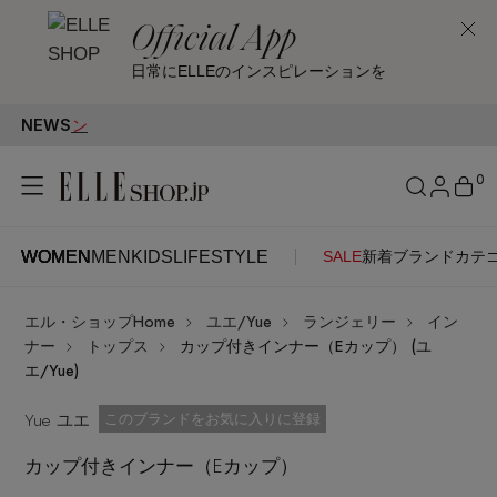
Official App
日常にELLEのインスピレーションを
NEWS
FI
0
WOMEN
MEN
KIDS
LIFESTYLE
SALE
新着
ブランド
カテ
WOMEN
MEN
KIDS
LIFESTYLE
アカウントをお持ちの方
エル・ショップHome
ユエ/Yue
ランジェリー
イン
ITEMS
ログイン
ナー
トップス
カップ付きインナー（Eカップ） (ユ
SEE RESULTS
エ/Yue)
はじめてご利用の方
Yue ユエ
新着アイテム
お気に入り済
このブランドをお気に入りに登録
カップ付きインナー（Eカップ）
新規会員登録