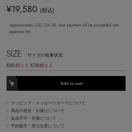
ヘアアクセサリー
ハンドバッグ
レインシューズ
¥19,580
ジャケット
(税込)
ウェア
インナー
バングル・ブレスレット
スマートフォンケース・タブレットケース
財布・小物
ブーツ
Approximately USD 124.28. Your payment will be proceeded with
ニット
CONTENTS
シューズ
Japanese Yen.
リング
アイウェア
ボディバッグ・ウェストポーチ
コート
特集一覧
バッグ・小物
SIZE
コサージュ・ブローチ
サイズの在庫状況
ベルト
クラッチバッグ
ルームウェア・パジャマ
E65:
残り 1
E70:
残り 2
水着・スイムウェア
NEW IN BRAND
アンクレット
グローブ
ボストンバッグ
Add to cart
チャーム
レッグウェア
BRAND NEWS
スーツケース
ラッピング・メッセージカードについて
ポーチ
商品の発送・お届けについて
HOT STYLE
返品不可・交換について
予約販売・受注生産について
チャーム・ストラップ