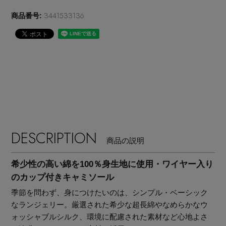
EDITOR'S CLOSET
3441533136
商品番号:
その他(傘・ハンカチ・時計など)
メルマガ PICKUP
PERSONAL COLOR
エディター厳選ギフト
DESCRIPTION
商品の説明
希少性の高い綿を100％身生地に使用・ワイヤー入り
のカップ付きキャミソール
季節を問わず、身につけたいのは、シンプル・ベーシック
なランジェリー。厳選された希少な超長綿やなめらかなウ
ォッシャブルシルク、環境に配慮された素材など心地よさ