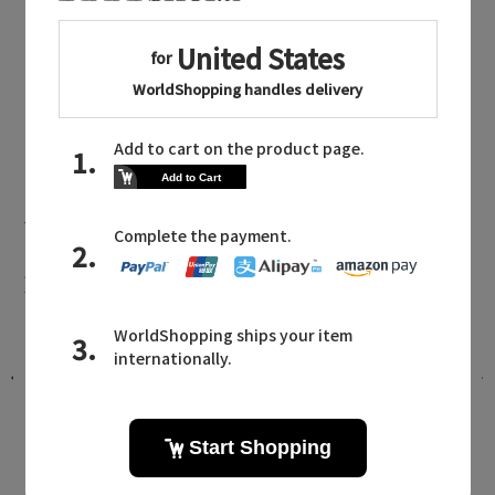
Yue
同じカテゴリのアイテム
インナー
Yue NEWS
ユエに関連するニュース
か
「ユエ」が「FETICO」と初コラボレ
ー
ーション
2025.08.28 UP