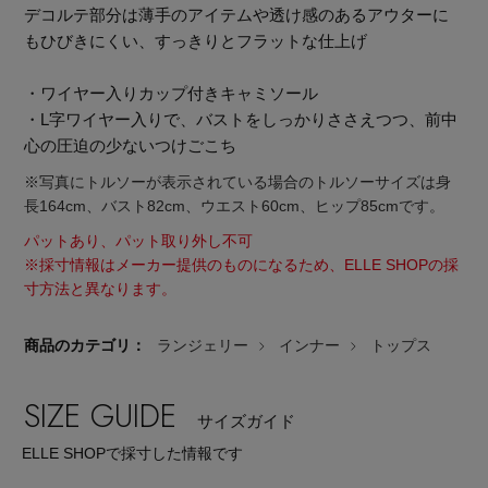
デコルテ部分は薄手のアイテムや透け感のあるアウターに
もひびきにくい、すっきりとフラットな仕上げ
・ワイヤー入りカップ付きキャミソール
・L字ワイヤー入りで、バストをしっかりささえつつ、前中
心の圧迫の少ないつけごこち
Stay in
the Loop
※写真にトルソーが表示されている場合のトルソーサイズは身
長164cm、バスト82cm、ウエスト60cm、ヒップ85cmです。
パットあり、パット取り外し不可
ELLE SHOP 公式アプリ
※採寸情報はメーカー提供のものになるため、ELLE SHOPの採
寸方法と異なります。
商品のカテゴリ：
ランジェリー
インナー
トップス
SIZE GUIDE
サイズガイド
ELLE SHOPで採寸した情報です