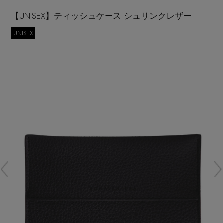
再入荷アイテム
【UNISEX】ティッシュケース シュリンクレザー
UNISEX
メールマガジン登録
ランキング
最新トレンドや限定アイテム、セール情報を
いち早くお届けします。
ブランド
ご登録はこちら
最旬！トレンドワード
SUPPORT
【予約】新作ウェアをチェック
アイテム一覧
ご利用ガイド
【Tシャツ】デイリーに活躍
SALE
カスタマーサポート
【日傘】完全遮光・軽量傘
CATEGORY