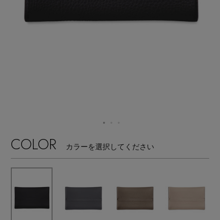
【サンダル】ビーサンの季節！
エル・ショップについて
ウェア
【リネン】涼しい夏素材
お知らせ
シューズ
すべてのウェア
【CFCL】注目のPOP-UP
バッグ・財布
すべてのシューズ
よくあるご質問
ブラウス・シャツ
【レース】上品な透け感
ファッション小物
すべてのバッグ・財布
サンダル
カットソー・Tシャツ
【雨の日】急な雨対策グッズ
アクセサリー
すべてのファッション小物
COLOR
カゴバッグ
パンプス
カラーを選択してください
ワンピース・チュニック
【限定】ここでしか買えないアイテム
ランジェリー
すべてのアクセサリー
ストール・マフラー・ケープ
ショルダーバッグ
スニーカー
パンツ
スポーツ
【ペプラム】トレンドシルエット
すべてのランジェリー
ピアス・イヤリング
帽子・イヤーマフ
トートバッグ
フラットシューズ
スカート
すべてのスポーツ
『ELLE』最新号掲載