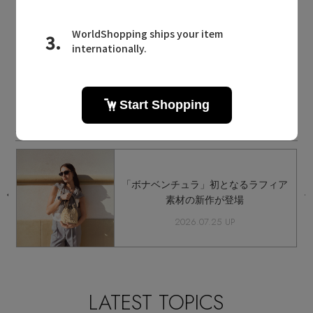
同じカテゴリのアイテム
その他(傘・ハンカチ・時計など)
BONAVENTURA NEWS
ボナベンチュラに関連するニュース
間
「ボナベンチュラ」初となるラフィア
素材の新作が登場
2026.07.25 UP
LATEST TOPICS