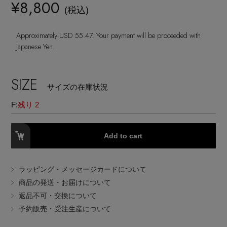
¥8,800
(税込)
EDITOR'S CLOSET
その他(傘・ハンカチ・時計など)
Approximately USD 55.47. Your payment will be proceeded with
Japanese Yen.
メルマガ PICKUP
SIZE
サイズの在庫状況
PERSONAL COLOR
F:
残り 2
エディター厳選ギフト
Add to cart
ラッピング・メッセージカードについて
商品の発送・お届けについて
返品不可・交換について
予約販売・受注生産について