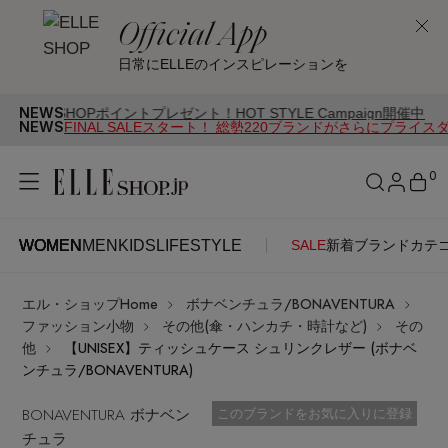
Official App
日常にELLEのインスピレーションを
NEWS
Pポイントプレゼント！HOT STYLE Campaign開催中
NEWS
FINAL SALEスタート！ 総勢220ブランドがさらにプライス
0
WOMEN
MEN
KIDS
LIFESTYLE
SALE
新着
ブランド
カテ
WOMEN
MEN
KIDS
LIFESTYLE
アカウントをお持ちの方
エル・ショップHome
ボナベンチュラ/BONAVENTURA
ITEMS
ログイン
ファッション小物
その他(傘・ハンカチ・時計など)
その
SEE RESULTS
他
【UNISEX】ティッシュケース シュリンクレザー (ボナベ
ンチュラ/BONAVENTURA)
はじめてご利用の方
新着アイテム
BONAVENTURA ボナベン
お気に入り済
このブランドをお気に入りに登録
チュラ
新規会員登録