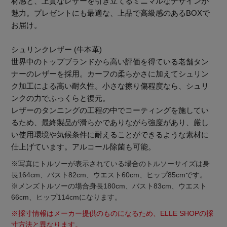
材感と、上質なレザーを引き立てるミニマルなデザインが
魅力。プレゼントにも最適な、上品で高級感のあるBOXで
お届け。
シュリンクレザー (牛本革)
世界中のトップブランドから高い評価を得ている老舗タン
ナーのレザーを採用。カーフの柔らかさに加えてシュリン
Stay in
the Loop
ク加工による高い耐久性。小さな擦り傷程度なら、シュリ
ンクの力でふっくらと復元。
レザーのタンニングの工程の中でコーティングを施してい
ELLE SHOP 公式アプリ
るため、最終製品が滑らかでありながら強度があり、厳し
い使用環境や気候条件に耐えることができるような素材に
仕上げています。アルコール除菌も可能。
※写真にトルソーが表示されている場合のトルソーサイズは身
長164cm、バスト82cm、ウエスト60cm、ヒップ85cmです。
※メンズトルソーの場合身長180cm、バスト83cm、ウエスト
66cm、ヒップ114cmになります。
※採寸情報はメーカー提供のものになるため、ELLE SHOPの採
寸方法と異なります。