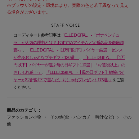
※ブラウザの設定・環境により、実際の色と若干異なって見え
る場合がございます。
コーディネート参考記事は
「ELLE DIGITAL -「ボナベンチュ
ラ」が人気の理由とは？ おすすめアイテムと定番名品を徹底調
査-」
、
「ELLE DIGITAL -【1万円以下】バイヤー厳選・センス
が光るおしゃれなプチギフト120選-」
、
「ELLE DIGITAL -【1万
円以下】バイヤーが選ぶ母の日ギフト110選｜「お値段以上」の
おしゃれ感！-」
、
「ELLE DIGITAL -【母の日ギフト】敏腕バイ
ヤーが3万円以下で選んだ、おしゃれプレゼント175選-」
をご覧
ください。
商品のカテゴリ：
ファッション小物
その他(傘・ハンカチ・時計など)
その
他