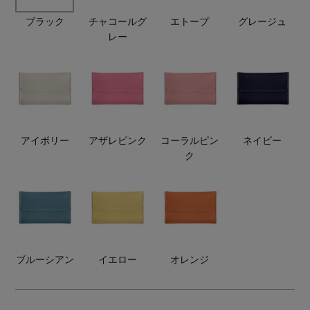
ランジェリー
ネックレス
ヘアアクセサリー
ハンドバッグ
ブラック
チャコールグ
エトープ
グレージュ
レインシューズ
ジャケット
レー
ウェア
【ジュエリー】シルバーでクールに
インナー
バングル・ブレスレット
スマートフォンケース・タブレットケース
財布・小物
ブーツ
ニット
CONTENTS
シューズ
リング
アイウェア
ボディバッグ・ウェストポーチ
コート
特集一覧
バッグ・小物
コサージュ・ブローチ
ベルト
アイボリー
アザレピンク
コーラルピン
ネイビー
クラッチバッグ
ルームウェア・パジャマ
ク
水着・スイムウェア
NEW IN BRAND
アンクレット
グローブ
ボストンバッグ
チャーム
レッグウェア
BRAND NEWS
スーツケース
ブルーシアン
イエロー
オレンジ
ポーチ
HOT STYLE
チャーム・ストラップ