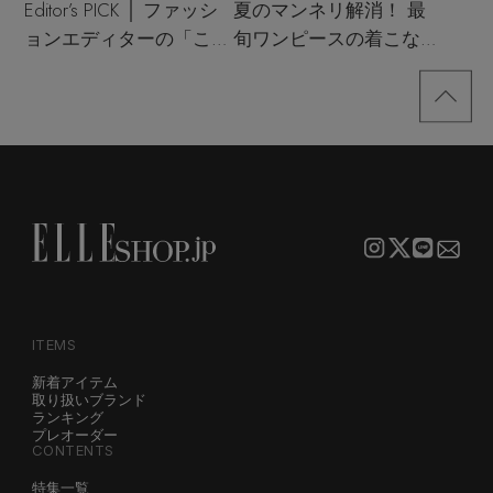
Editor’s PICK │ ファッシ
夏のマンネリ解消！ 最
ョンエディターの「これ
旬ワンピースの着こなし
買い！」リスト
サンプル
ITEMS
新着アイテム
取り扱いブランド
ランキング
プレオーダー
CONTENTS
特集一覧