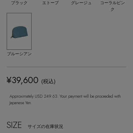
ランジェリー
ブラック
エトープ
グレージュ
コーラルピン
ネックレス
ヘアアクセサリー
ハンドバッグ
ク
レインシューズ
ジャケット
ウェア
【ジュエリー】シルバーでクールに
インナー
バングル・ブレスレット
スマートフォンケース・タブレットケース
財布・小物
ブーツ
ニット
CONTENTS
シューズ
リング
アイウェア
ボディバッグ・ウェストポーチ
コート
特集一覧
バッグ・小物
ブルーシアン
コサージュ・ブローチ
ベルト
クラッチバッグ
ルームウェア・パジャマ
水着・スイムウェア
NEW IN BRAND
アンクレット
¥39,600
グローブ
ボストンバッグ
(税込)
チャーム
レッグウェア
Approximately USD 249.63. Your payment will be proceeded with
BRAND NEWS
スーツケース
Japanese Yen.
ポーチ
HOT STYLE
SIZE
サイズの在庫状況
チャーム・ストラップ