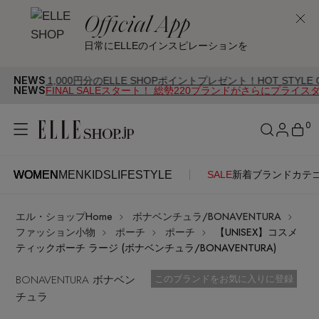
Official App
日常にELLEのインスピレーションを
NEWS
00円分のELLE SHOPポイントプレゼント！HOT STYLE Campaign
NEWS
FINAL SALEスタート！ 総勢220ブランドがさらにプライス
0
WOMEN
MEN
KIDS
LIFESTYLE
SALE
新着
ブランド
カテ
WOMEN
MEN
KIDS
LIFESTYLE
アカウントをお持ちの方
エル・ショップHome
ボナベンチュラ/BONAVENTURA
ITEMS
ログイン
ファッション小物
ポーチ
ポーチ
【UNISEX】コスメ
SEE RESULTS
ティックポーチ ラージ (ボナベンチュラ/BONAVENTURA)
はじめてご利用の方
BONAVENTURA ボナベン
新着アイテム
お気に入り済
このブランドをお気に入りに登録
チュラ
新規会員登録