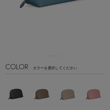
【サンダル】ビーサンの季節！
エル・ショップについて
ウェア
【リネン】涼しい夏素材
お知らせ
シューズ
すべてのウェア
【CFCL】注目のPOP-UP
バッグ・財布
すべてのシューズ
よくあるご質問
ブラウス・シャツ
【レース】上品な透け感
ファッション小物
すべてのバッグ・財布
サンダル
カットソー・Tシャツ
COLOR
【雨の日】急な雨対策グッズ
カラーを選択してください
アクセサリー
すべてのファッション小物
カゴバッグ
パンプス
ワンピース・チュニック
【限定】ここでしか買えないアイテム
ランジェリー
すべてのアクセサリー
ストール・マフラー・ケープ
ショルダーバッグ
スニーカー
パンツ
スポーツ
【ペプラム】トレンドシルエット
すべてのランジェリー
ピアス・イヤリング
帽子・イヤーマフ
トートバッグ
フラットシューズ
スカート
すべてのスポーツ
『ELLE』最新号掲載