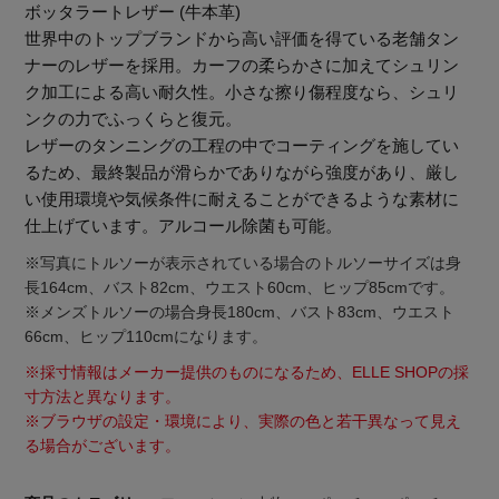
ボッタラートレザー (牛本革)
世界中のトップブランドから高い評価を得ている老舗タン
ナーのレザーを採用。カーフの柔らかさに加えてシュリン
ク加工による高い耐久性。小さな擦り傷程度なら、シュリ
ンクの力でふっくらと復元。
レザーのタンニングの工程の中でコーティングを施してい
るため、最終製品が滑らかでありながら強度があり、厳し
Stay in
the Loop
い使用環境や気候条件に耐えることができるような素材に
仕上げています。アルコール除菌も可能。
※写真にトルソーが表示されている場合のトルソーサイズは身
ELLE SHOP 公式アプリ
長164cm、バスト82cm、ウエスト60cm、ヒップ85cmです。
※メンズトルソーの場合身長180cm、バスト83cm、ウエスト
66cm、ヒップ110cmになります。
※採寸情報はメーカー提供のものになるため、ELLE SHOPの採
寸方法と異なります。
※ブラウザの設定・環境により、実際の色と若干異なって見え
る場合がございます。