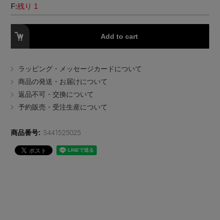
F:
残り 1
EDITOR'S CLOSET
その他(傘・ハンカチ・時計など)
Add to cart
メルマガ PICKUP
ラッピング・メッセージカードについて
商品の発送・お届けについて
PERSONAL COLOR
返品不可・交換について
予約販売・受注生産について
エディター厳選ギフト
3441525025
商品番号: