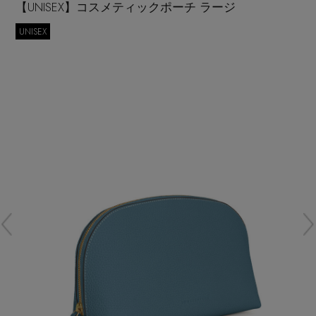
【UNISEX】コスメティックポーチ ラージ
再入荷アイテム
UNISEX
メールマガジン登録
ランキング
最新トレンドや限定アイテム、セール情報を
いち早くお届けします。
ブランド
ご登録はこちら
最旬！トレンドワード
SUPPORT
【予約】新作ウェアをチェック
アイテム一覧
ご利用ガイド
【Tシャツ】デイリーに活躍
SALE
カスタマーサポート
【日傘】完全遮光・軽量傘
CATEGORY