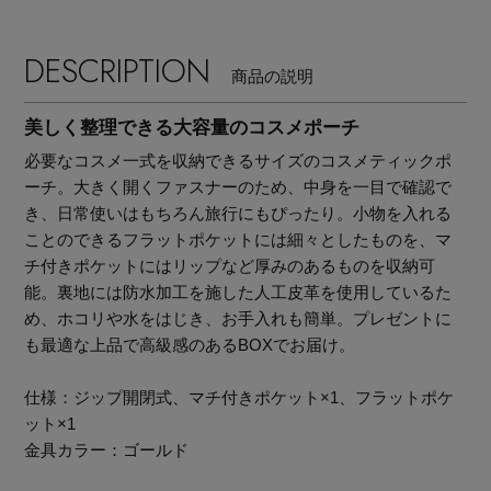
DESCRIPTION
商品の説明
美しく整理できる大容量のコスメポーチ
必要なコスメ一式を収納できるサイズのコスメティックポ
ーチ。大きく開くファスナーのため、中身を一目で確認で
き、日常使いはもちろん旅行にもぴったり。小物を入れる
ことのできるフラットポケットには細々としたものを、マ
チ付きポケットにはリップなど厚みのあるものを収納可
能。裏地には防水加工を施した人工皮革を使用しているた
め、ホコリや水をはじき、お手入れも簡単。プレゼントに
も最適な上品で高級感のあるBOXでお届け。
仕様：ジップ開閉式、マチ付きポケット×1、フラットポケ
ット×1
【エディターズ・エッセンシャル】
金具カラー：ゴールド
ベーシックとトレンドが交差する16の名品