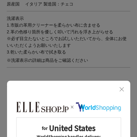
原産国
イタリア 製造国：チェコ
洗濯表示
1.市販の革用クリーナーを柔らかい布に含ませる
2.革の色移り箇所を優しく叩いて汚れを浮き上がらせる
※必ず目立たないところでお試しいただいてから、全体にお使
いいただくようお願いいたします
3.乾いた柔らかい布で拭き取る
※洗濯表示の詳細は商品をご確認ください
BOUGHT TOGETHER
同じブランドのアイテム