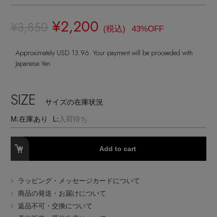
ヘアアクセサリー
ハンドバッグ
レインシューズ
ジャケット
¥2,200
ウェア
¥3,850
インナー
バングル・ブレスレット
(税込)
43%OFF
スマートフォンケース・タブレットケース
財布・小物
ブーツ
ニット
CONTENTS
シューズ
Approximately USD 13.96. Your payment will be proceeded with
リング
アイウェア
Japanese Yen.
ボディバッグ・ウェストポーチ
コート
特集一覧
バッグ・小物
コサージュ・ブローチ
ベルト
SIZE
クラッチバッグ
ルームウェア・パジャマ
サイズの在庫状況
水着・スイムウェア
NEW IN BRAND
アンクレット
M:
在庫あり
L:
入荷待ち
グローブ
ボストンバッグ
チャーム
Add to cart
レッグウェア
BRAND NEWS
スーツケース
ポーチ
ラッピング・メッセージカードについて
HOT STYLE
商品の発送・お届けについて
返品不可・交換について
チャーム・ストラップ