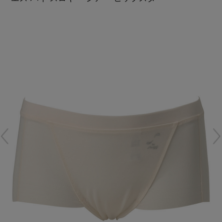
再入荷アイテム
メールマガジン登録
ランキング
最新トレンドや限定アイテム、セール情報を
いち早くお届けします。
ブランド
ご登録はこちら
最旬！トレンドワード
SUPPORT
【雨の日】急な雨対策グッズ
アイテム一覧
ご利用ガイド
【Tシャツ】デイリーに活躍
SALE
カスタマーサポート
【サンダル】ビーサンの季節！
CATEGORY