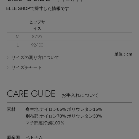
ELLE SHOPで採寸した情報です
ヒップサ
イズ
M
87-95
Stay in
the Loop
L
92-100
単位：cm
サイズの測り方について
サイズチャート
ELLE SHOP 公式アプリ
CARE GUIDE
お手入れについて
素材
身生地:ナイロン85% ポリウレタン15%
別布部:ナイロン70% ポリウレタン30%
マチ部裏打:綿100％
原産国
ベトナム