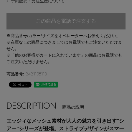
予約販売・受注生産について
EDITOR'S CLOSET
その他(傘・ハンカチ・時計など)
この商品を電話で注文する
メルマガ PICKUP
※商品番号/カラー/サイズをオペレーターへお伝えください。
※在庫なしの商品につきましてはお電話でもご注文いただけま
PERSONAL COLOR
せん。
※「他のお客様がカートに入れています」の商品はお電話でも
ご注文いただけません。
エディター厳選ギフト
3431195110
商品番号:
DESCRIPTION
商品の説明
エッジィなメッシュ素材が大人の魅力を引き出す"シ
アー"シリーズが登場。ストライプデザインがスマー