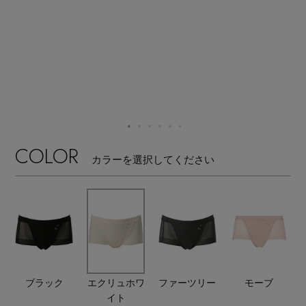
【ワンピース】猛暑日はこれ！
エル・ショップについて
ウェア
【リネン】涼しい夏素材
お知らせ
シューズ
すべてのウェア
【CFCL】注目のPOP-UP
バッグ・財布
すべてのシューズ
よくあるご質問
ブラウス・シャツ
【レース】上品な透け感
ファッション小物
すべてのバッグ・財布
COLOR
サンダル
カットソー・Tシャツ
カラーを選択してください
【限定】ここでしか買えないアイテム
アクセサリー
すべてのファッション小物
カゴバッグ
パンプス
ワンピース・チュニック
【ペプラム】トレンドシルエット
ランジェリー
すべてのアクセサリー
ストール・マフラー・ケープ
ショルダーバッグ
スニーカー
パンツ
スポーツ
『ELLE』最新号掲載
すべてのランジェリー
ピアス・イヤリング
帽子・イヤーマフ
トートバッグ
フラットシューズ
スカート
ブラック
エクリュホワ
ファーツリー
モーブ
すべてのスポーツ
【ジュエリー】シルバーでクールに
イト
ランジェリー
ネックレス