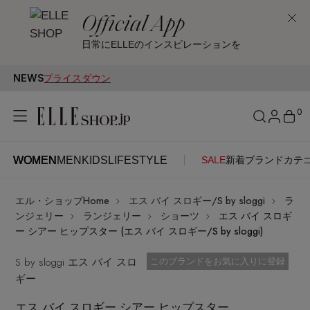
Official App
日常にELLEのインスピレーションを
NEWS
プライスダウン
0
WOMEN
MEN
KIDS
LIFESTYLE
SALE
新着
ブランド
カテ
WOMEN
MEN
KIDS
LIFESTYLE
アカウントをお持ちの方
エル・ショップHome
エス バイ スロギー/S by sloggi
ラ
ITEMS
ログイン
ンジェリー
ランジェリー
ショーツ
エス バイ スロギ
SEE RESULTS
ー シアー ヒップスター (エス バイ スロギー/S by sloggi)
はじめてご利用の方
S by sloggi エス バイ スロ
新着アイテム
お気に入り済
このブランドをお気に入りに登録
ギー
新規会員登録
エス バイ スロギー シアー ヒップスター