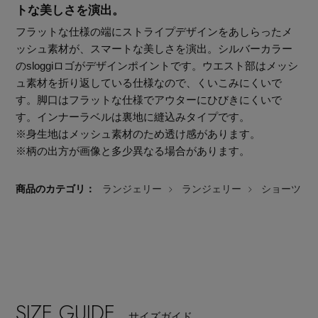
トな美しさを演出。
フラットな仕様の端にストライプデザインをあしらったメ
ッシュ素材が、スマートな美しさを演出。シルバーカラー
のsloggiロゴがデザインポイントです。ウエスト部はメッシ
ュ素材を折り返している仕様なので、くいこみにくいで
す。脚口はフラットな仕様でアウターにひびきにくいで
す。インナーラベルは裏地に縫込みタイプです。
※身生地はメッシュ素材のため透け感があります。
※柄の出方が画像と多少異なる場合があります。
商品のカテゴリ：
ランジェリー
ランジェリー
ショーツ
主役級ニットが揃う「シーエフシーエル」の
POP UPがスタート
SIZE GUIDE
サイズガイド