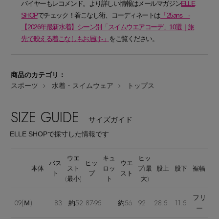
バイヤーもレコメンド。より詳しい情報はメールマガジン
ELLE
SHOP
でチェック！着こなし術、コーディネートは
「25ans -
【2026年最新水着】シーン別「スイムウエアコーデ」10選｜旅
先で映える着こなしもお届け-」
をご覧ください。
商品のカテゴリ：
Stay in
the Loop
スポーツ
水着・スイムウェア
トップス
SIZE GUIDE
ELLE SHOP 公式アプリ
サイズガイド
ELLE SHOPで採寸した情報です
ウエ
キュ
ヒッ
バス
ヒッ
ウエ
本体
スト
ロッ
プ(最
股上
股下
裾幅
ト
プ
スト
(最小)
ト
大)
フリ
09(Ｍ)
83
約52
87-95
約56
92
28.5
11.5
ー