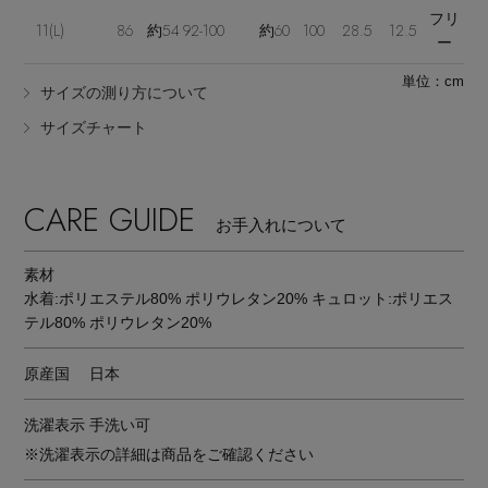
フリ
11(L)
86
約54
92-100
約60
100
28.5
12.5
ー
単位：cm
サイズの測り方について
サイズチャート
CARE GUIDE
お手入れについて
素材
水着:ポリエステル80% ポリウレタン20% キュロット:ポリエス
テル80% ポリウレタン20%
原産国
日本
洗濯表示
手洗い可
※洗濯表示の詳細は商品をご確認ください