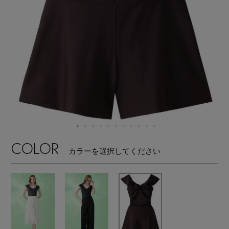
【サンダル】ビーサンの季節！
エル・ショップについて
ウェア
【リネン】涼しい夏素材
お知らせ
シューズ
すべてのウェア
【CFCL】注目のPOP-UP
バッグ・財布
すべてのシューズ
よくあるご質問
ブラウス・シャツ
【レース】上品な透け感
ファッション小物
すべてのバッグ・財布
サンダル
カットソー・Tシャツ
【雨の日】急な雨対策グッズ
アクセサリー
COLOR
すべてのファッション小物
カゴバッグ
カラーを選択してください
パンプス
ワンピース・チュニック
【限定】ここでしか買えないアイテム
ランジェリー
すべてのアクセサリー
ストール・マフラー・ケープ
ショルダーバッグ
スニーカー
パンツ
スポーツ
【ペプラム】トレンドシルエット
すべてのランジェリー
ピアス・イヤリング
帽子・イヤーマフ
トートバッグ
フラットシューズ
スカート
すべてのスポーツ
『ELLE』最新号掲載