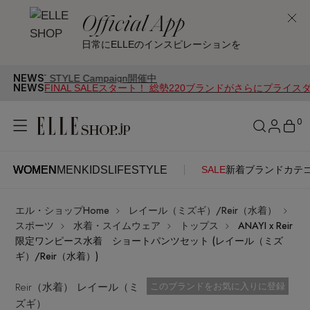
Official App
日常にELLEのインスピレーションを
NEWS
LE Campaign開催中
NEWS
FINAL SALEスタート！ 総勢220ブランドがさらにプライス
0
WOMEN
MEN
KIDS
LIFESTYLE
SALE
新着
ブランド
カテ
WOMEN
MEN
KIDS
LIFESTYLE
アカウントをお持ちの方
エル・ショップHome
レイール（ミズギ）/Reir（水着）
ITEMS
ログイン
スポーツ
水着・スイムウェア
トップス
ANAYI x Reir
SEE RESULTS
限定ワンピース水着 ショートパンツセット (レイール（ミズ
ギ）/Reir（水着）)
はじめてご利用の方
新着アイテム
Reir（水着） レイール（ミ
お気に入り済
このブランドをお気に入りに登録
ズギ）
新規会員登録