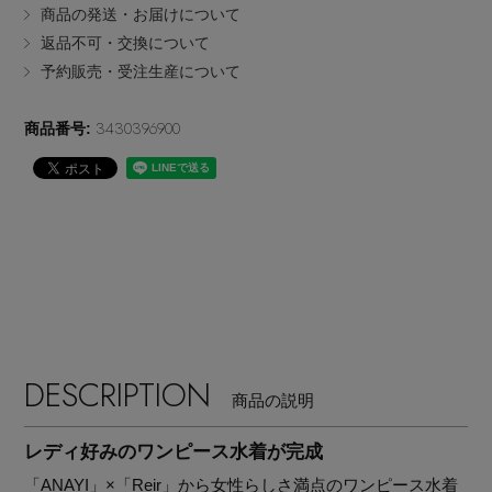
商品の発送・お届けについて
EDITOR'S CLOSET
返品不可・交換について
その他(傘・ハンカチ・時計など)
予約販売・受注生産について
メルマガ PICKUP
3430396900
商品番号:
PERSONAL COLOR
エディター厳選ギフト
DESCRIPTION
商品の説明
レディ好みのワンピース水着が完成
「ANAYI」×「Reir」から女性らしさ満点のワンピース水着