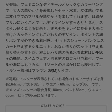
が登場。フェミニンなディテールとシックなカラーリング
で、大人の華やかさを表現したセット水着。立体感がでる
二枚仕立てのフリルが華やかさを出してくれます。目線が
フリルにいくことで、ボディラインがすっきりと見え、ス
タイル良く見える効果も。後ろ姿をキレイに見せる大胆に
開けたカッティングもこだわりのデザイン。ポイントの紐
リボンで安心できる着用感。 セットのショートパンツはス
カート見えするシルエット。おなか周りがスッキリ見える
切り替え位置も◎。程よいハリ感のある水着素材はUPF50
＋の機能。スイムウェアと同素材のロゴ入り巾着付。プー
ルや海にはもちろん、リゾートのお出かけにも愛用して。
トルソー着用はブラウン 09(M)サイズ。
※写真にトルソーが表示されている場合のトルソーサイズは身
長164cm、バスト82cm、ウエスト60cm、ヒップ85cmです。
※メンズトルソーの場合身長180cm、バスト83cm、ウエスト
66cm、ヒップ86cmになります。
【エディターズ・エッセンシャル】
ベーシックとトレンドが交差する16の名品