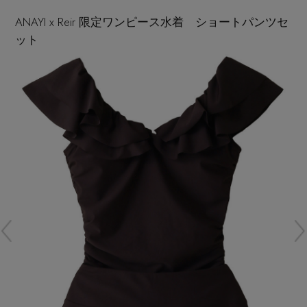
再入荷アイテム
ANAYI x Reir 限定ワンピース水着 ショートパンツセ
ット
メールマガジン登録
ランキング
最新トレンドや限定アイテム、セール情報を
いち早くお届けします。
ブランド
ご登録はこちら
最旬！トレンドワード
SUPPORT
【予約】新作ウェアをチェック
アイテム一覧
ご利用ガイド
【Tシャツ】デイリーに活躍
SALE
カスタマーサポート
【日傘】完全遮光・軽量傘
CATEGORY