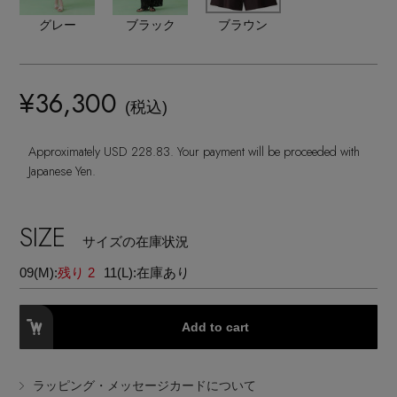
ランジェリー
ネックレス
ヘアアクセサリー
ハンドバッグ
グレー
ブラック
ブラウン
レインシューズ
ジャケット
ウェア
【ジュエリー】シルバーでクールに
インナー
バングル・ブレスレット
スマートフォンケース・タブレットケース
財布・小物
ブーツ
ニット
¥36,300
CONTENTS
シューズ
(税込)
リング
アイウェア
ボディバッグ・ウェストポーチ
コート
Approximately USD 228.83. Your payment will be proceeded with
特集一覧
バッグ・小物
Japanese Yen.
コサージュ・ブローチ
ベルト
クラッチバッグ
ルームウェア・パジャマ
水着・スイムウェア
NEW IN BRAND
アンクレット
SIZE
グローブ
ボストンバッグ
サイズの在庫状況
09(M):
残り 2
11(L):
在庫あり
チャーム
レッグウェア
BRAND NEWS
スーツケース
Add to cart
ポーチ
HOT STYLE
ラッピング・メッセージカードについて
チャーム・ストラップ