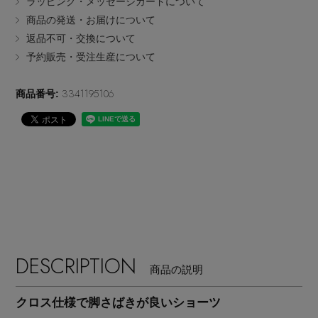
ラッピング・メッセージカードについて
EDITOR'S CLOSET
商品の発送・お届けについて
その他(傘・ハンカチ・時計など)
返品不可・交換について
予約販売・受注生産について
メルマガ PICKUP
3341195106
商品番号:
PERSONAL COLOR
エディター厳選ギフト
DESCRIPTION
商品の説明
クロス仕様で脚さばきが良いショーツ