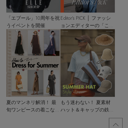
「エブール」10周年を祝
Editor’s PICK │ ファッシ
うイベントを開催
ョンエディターの「これ
買い！」リスト
夏のマンネリ解消！ 最
もう迷わない！ 夏素材
旬ワンピースの着こなし
ハット＆キャップの鉄板
サンプル
着こなし4スタイル