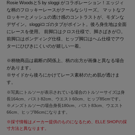
Rosie WoodsとS by sloggi がコラボレーション！エッジィ
な柄のフロッキーレースがクールなシリーズ。 マットなフ
ロッキーとメッシュの透け感のコントラストが、モダンな
デザイン。sloggiロゴのタブがポイント。後ろ身生地は全面
にレースを使用。 前脚口はクロス仕様で、脚さばきが◎。
前脚口はボンディング仕様、ヒップ脚口はヘム仕様でアウ
ターにひびきにくいのが嬉しい一着。
※柄物商品は裁断の関係上、柄の出方が画像と異なる場合
があります。
※サイドから後ろにかけてレース素材のため肌が透けま
す。
※写真にトルソーが表示されている場合のトルソーサイズは身
長164cm、バスト82cm、ウエスト60cm、ヒップ85cmです。
※メンズトルソーの場合身長180cm、バスト83cm、ウエスト
66cm、ヒップ86cmになります。
主役級ニットが揃う「シーエフシーエル」の
POP UPがスタート
※採寸情報はメーカー提供のものになるため、ELLE SHOPの採
寸方法と異なります。