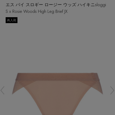
再入荷アイテム
エス バイ スロギー ロージー ウッズ ハイキニsloggi
S x Rosie Woods High Leg Brief JX
メールマガジン登録
ランキング
再入荷
最新トレンドや限定アイテム、セール情報を
いち早くお届けします。
ブランド
ご登録はこちら
最旬！トレンドワード
SUPPORT
【雨の日】急な雨対策グッズ
アイテム一覧
ご利用ガイド
【Tシャツ】デイリーに活躍
SALE
カスタマーサポート
【サンダル】ビーサンの季節！
CATEGORY