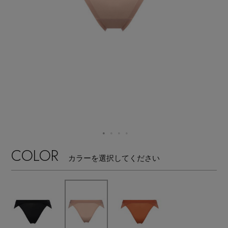
【ワンピース】猛暑日はこれ！
エル・ショップについて
ウェア
【リネン】涼しい夏素材
お知らせ
シューズ
すべてのウェア
【CFCL】注目のPOP-UP
バッグ・財布
すべてのシューズ
よくあるご質問
ブラウス・シャツ
【レース】上品な透け感
ファッション小物
すべてのバッグ・財布
サンダル
カットソー・Tシャツ
【限定】ここでしか買えないアイテム
アクセサリー
すべてのファッション小物
カゴバッグ
パンプス
ワンピース・チュニック
COLOR
カラーを選択してください
【ペプラム】トレンドシルエット
ランジェリー
すべてのアクセサリー
ストール・マフラー・ケープ
ショルダーバッグ
スニーカー
パンツ
スポーツ
『ELLE』最新号掲載
すべてのランジェリー
ピアス・イヤリング
帽子・イヤーマフ
トートバッグ
フラットシューズ
スカート
すべてのスポーツ
【ジュエリー】シルバーでクールに
ランジェリー
ネックレス