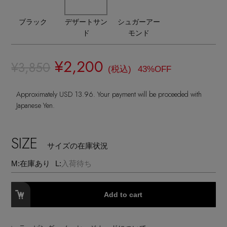
ヘアアクセサリー
ハンドバッグ
レインシューズ
ジャケット
ブラック
デザートサン
シュガーアー
ウェア
インナー
バングル・ブレスレット
スマートフォンケース・タブレットケース
ド
モンド
財布・小物
ブーツ
ニット
CONTENTS
シューズ
リング
¥2,200
¥3,850
アイウェア
ボディバッグ・ウェストポーチ
(税込)
43%OFF
コート
特集一覧
バッグ・小物
コサージュ・ブローチ
Approximately USD 13.96. Your payment will be proceeded with
ベルト
クラッチバッグ
Japanese Yen.
ルームウェア・パジャマ
水着・スイムウェア
NEW IN BRAND
アンクレット
グローブ
ボストンバッグ
SIZE
サイズの在庫状況
チャーム
レッグウェア
BRAND NEWS
スーツケース
M:
在庫あり
L:
入荷待ち
ポーチ
HOT STYLE
Add to cart
チャーム・ストラップ