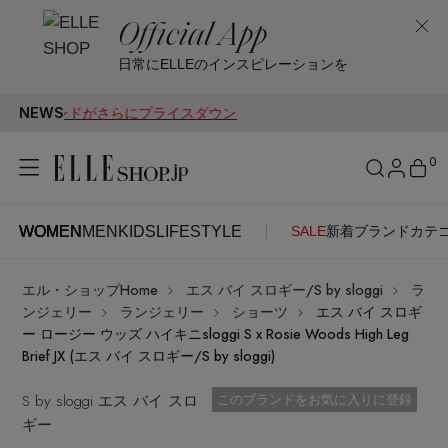
Official App
日常にELLEのインスピレーションを
NEWS
0ブランドがさらにプライスダウン
0
WOMEN
MEN
KIDS
LIFESTYLE
SALE
新着
ブランド
カテ
WOMEN
MEN
KIDS
LIFESTYLE
アカウントをお持ちの方
エル・ショップHome
エス バイ スロギー/S by sloggi
ラ
ITEMS
ログイン
ンジェリー
ランジェリー
ショーツ
エス バイ スロギ
SEE RESULTS
ー ロージー ウッズ ハイキニsloggi S x Rosie Woods High Leg
Brief JX (エス バイ スロギー/S by sloggi)
はじめてご利用の方
新着アイテム
S by sloggi エス バイ スロ
お気に入り済
このブランドをお気に入りに登録
ギー
新規会員登録