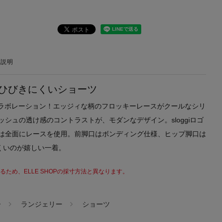
の説明
ひびきにくいショーツ
loggi がコラボレーション！エッジィな柄のフロッキーレースがクールなシリ
ッシュの透け感のコントラストが、モダンなデザイン。sloggiロゴ
地は全面にレースを使用。前脚口はボンディング仕様、ヒップ脚口は
くいのが嬉しい一着。
ため、ELLE SHOPの採寸方法と異なります。
ー
ランジェリー
ショーツ