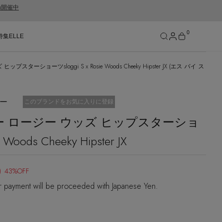
gn開催中
0
特集
ELLE
ーショーツsloggi S x Rosie Woods Cheeky Hipster JX (エス バイ ス
SEE RESULTS
ギー
お気に入り済
このブランドをお気に入りに登録
ー ロージー ウッズ ヒップスターショ
 Woods Cheeky Hipster JX
)
43%OFF
r payment will be proceeded with Japanese Yen.