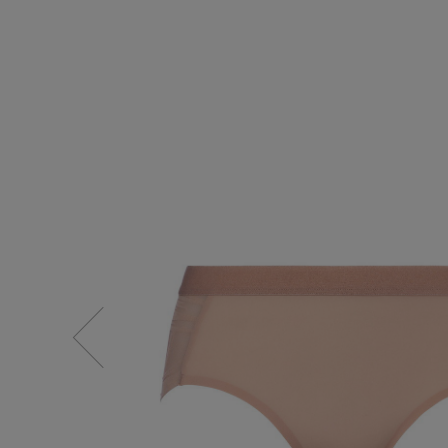
SALE
【Tシャツ】デイリーに活躍
情報をいち早くお届けします。
【日傘】完全遮光・軽量傘
ご登録はこちら
CATEGORY
【サンダル】ビーサンの季節！
ウェア
【リネン】涼しい夏素材
シューズ
【CFCL】注目のPOP-UP
すべてのウェア
【レース】上品な透け感
バッグ・財布
ブラウス・シャツ
すべてのシューズ
【雨の日】急な雨対策グッズ
カットソー・Tシャツ
ファッション小物
サンダル
すべてのバッグ・財布
【限定】ここでしか買えないアイテム
ワンピース・チュニック
パンプス
アクセサリー
カゴバッグ
すべてのファッション小物
【ペプラム】トレンドシルエット
パンツ
スニーカー
ショルダーバッグ
ランジェリー
ストール・マフラー・ケープ
すべてのアクセサリー
『ELLE』最新号掲載
スカート
フラットシューズ
トートバッグ
帽子・イヤーマフ
スポーツ
ピアス・イヤリング
すべてのランジェリー
【ジュエリー】シルバーでクールに
ジャケット
レインシューズ
ハンドバッグ
ヘアアクセサリー
ネックレス
ランジェリー
すべてのスポーツ
ニット
ブーツ
財布・小物
スマートフォンケース・タブレットケース
バングル・ブレスレット
インナー
ウェア
コート
ボディバッグ・ウェストポーチ
アイウェア
リング
シューズ
ルームウェア・パジャマ
クラッチバッグ
ベルト
コサージュ・ブローチ
バッグ・小物
ボストンバッグ
グローブ
アンクレット