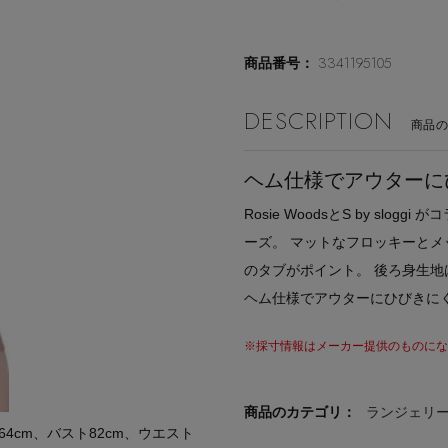
3341195105
商品番号：
DESCRIPTION
商品
ヘム仕様でアウターに
Rosie WoodsとS by s
ーズ。 マットなフロッキーとメ
のタブがポイント。 後ろ身生
ヘム仕様でアウターにひびきに
※採寸情報はメーカー提供のものになる
商品のカテゴリ：
ランジェリ
cm、バスト82cm、ウエスト