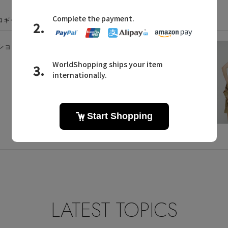
スロギーに関連するニュース
クション
スタイルを持つ現代女
性のためのプレミアム
なボディウェアブラン
ド、「S by sloggi（エ
ス バイ スロギー）」
の2023年秋冬コレク
ションがスタート
2023.10.02 UP
LATEST TOPICS