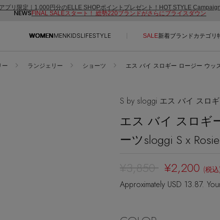
アプリ限定｜1,000円分のELLE SHOPポイントプレゼント！HOT STYLE Campai
NEWS
FINAL SALEスタート！ 総勢220ブランドがさらにプライスダウン
WOMEN
MEN
KIDS
LIFESTYLE
SALE
新着
ブランド
カテゴリ
リー
ランジェリー
ショーツ
エス バイ スロギー ロージー ウッズ ヒップスタ
CONTENTS
SUPPORT
ご利用ガイド
S by sloggi エス バイ スロ
特集一覧
カスタマーサポート
エス バイ スロギ
NEW IN BRAND
エル・ショップについて
ーツsloggi S x Rosie
BRAND NEWS
お知らせ
HOT STYLE
よくあるご質問
¥3,850
¥2,200
(税込
EDITOR'S CLOSET
Approximately USD 13.87. You
メルマガ PICKUP
PERSONAL COLOR