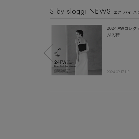
S by sloggi NEWS
エス バイ 
秋冬ムードな深みカラ
2024 AWコレ
ー 快適モードなラン
が入荷
ジェリーが勢ぞろい
2019.09.03 UP
2024.09.17 UP