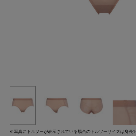
水着・スイムウェア
スーツケース
レッグウェア
チャーム
ポーチ
チャーム・ストラップ
その他(傘・ハンカチ・時計など)
※写真にトルソーが表示されている場合のトルソーサイズは身長164