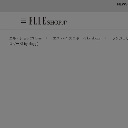
NEWS
エル・ショップHome
エス バイ スロギー/S by sloggi
ランジェ
ロギー/S by sloggi)
アカウントをお持ちの方
WOMEN
MEN
KIDS
LIFESTYLE
ログイン
ITEMS
新着アイテム
はじめてご利用の方
再入荷アイテム
新規会員登録
ランキング
ブランド
最旬！トレンドワード
メールマガジン登録
アイテム一覧
【予約】新作ウェアをチェック
最新トレンドや限定アイテム、セール