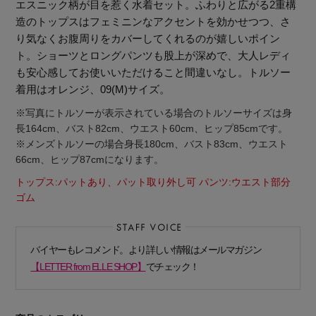
エスニック柄が目を惹く水着セット。ふわりと広がる2重構
造のトップスはフェミニンなアクセントを効かせつつ、さ
り気なくお腹周りをカバーしてくれるのが嬉しいポイン
ト。ショーツとロングパンツも股上が深めで、大人レディ
も安心感してお使いいただけること間違いなし。トルソー
着用はオレンジ、09(M)サイズ。
※写真にトルソーが表示されている場合のトルソーサイズは身
長164cm、バスト82cm、ウエスト60cm、ヒップ85cmです。
※メンズトルソーの場合身長180cm、バスト83cm、ウエスト
66cm、ヒップ87cmになります。
トップス:パットあり、パット取り外し可 パンツ:ウエスト部分
ゴム
バイヤーもレコメンド。より詳しい情報はメールマガジン
【LETTER from ELLE SHOP】
でチェック！
【エディターズ・エッセンシャル】
ベーシックとトレンドが交差する16の名品