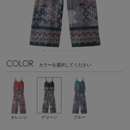
【サンダル】ビーサンの季節！
エル・ショップについて
ウェア
【リネン】涼しい夏素材
お知らせ
シューズ
すべてのウェア
【CFCL】注目のPOP-UP
バッグ・財布
すべてのシューズ
よくあるご質問
ブラウス・シャツ
【レース】上品な透け感
COLOR
カラーを選択してください
ファッション小物
すべてのバッグ・財布
サンダル
カットソー・Tシャツ
【雨の日】急な雨対策グッズ
アクセサリー
すべてのファッション小物
カゴバッグ
パンプス
ワンピース・チュニック
【限定】ここでしか買えないアイテム
ランジェリー
すべてのアクセサリー
ストール・マフラー・ケープ
ショルダーバッグ
スニーカー
パンツ
スポーツ
【ペプラム】トレンドシルエット
すべてのランジェリー
ピアス・イヤリング
オレンジ
グリーン
ブルー
帽子・イヤーマフ
トートバッグ
フラットシューズ
スカート
すべてのスポーツ
『ELLE』最新号掲載