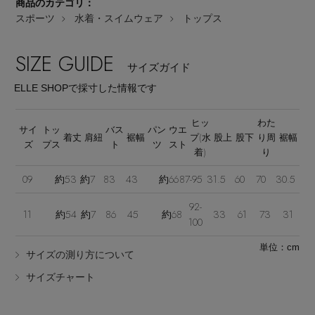
商品のカテゴリ：
スポーツ
水着・スイムウェア
トップス
SIZE GUIDE
サイズガイド
ELLE SHOPで採寸した情報です
Stay in
the Loop
ヒッ
わた
サイ
トッ
バス
パン
ウエ
着丈
肩紐
裾幅
プ(水
股上
股下
り周
裾幅
ズ
プス
ト
ツ
スト
着)
り
ELLE SHOP 公式アプリ
09
約53
約7
83
43
約66
87-95
31.5
60
70
30.5
92-
11
約54
約7
86
45
約68
33
61
73
31
100
単位：cm
サイズの測り方について
サイズチャート