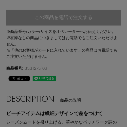
EDITOR'S CLOSET
その他(傘・ハンカチ・時計など)
この商品を電話で注文する
メルマガ PICKUP
※商品番号/カラー/サイズをオペレーターへお伝えください。
※在庫なしの商品につきましてはお電話でもご注文いただけま
せん。
PERSONAL COLOR
※「他のお客様がカートに入れています」の商品はお電話でも
ご注文いただけません。
3331273103
商品番号:
エディター厳選ギフト
DESCRIPTION
商品の説明
ビーチアイテムは繊細デザインで差をつけて
シーズンムードを盛り上げる、華やかなパッチワーク調の