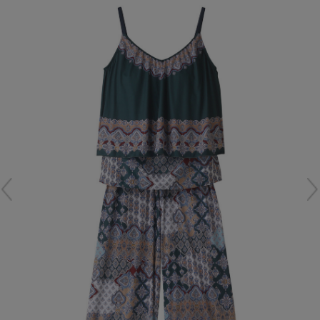
再入荷アイテム
メールマガジン登録
ランキング
最新トレンドや限定アイテム、セール情報を
いち早くお届けします。
ブランド
ご登録はこちら
最旬！トレンドワード
SUPPORT
【予約】新作ウェアをチェック
アイテム一覧
ご利用ガイド
【Tシャツ】デイリーに活躍
SALE
カスタマーサポート
【日傘】完全遮光・軽量傘
CATEGORY