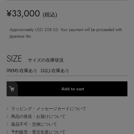
ランジェリー
ネックレス
ヘアアクセサリー
ハンドバッグ
レインシューズ
¥33,000
ジャケット
(税込)
ウェア
【ジュエリー】シルバーでクールに
インナー
バングル・ブレスレット
スマートフォンケース・タブレットケース
財布・小物
ブーツ
Approximately USD 208.03. Your payment will be proceeded with
ニット
CONTENTS
シューズ
Japanese Yen.
リング
アイウェア
ボディバッグ・ウェストポーチ
コート
特集一覧
バッグ・小物
SIZE
コサージュ・ブローチ
サイズの在庫状況
ベルト
クラッチバッグ
ルームウェア・パジャマ
09(M):
在庫あり
11(L):
在庫あり
水着・スイムウェア
NEW IN BRAND
アンクレット
グローブ
ボストンバッグ
Add to cart
チャーム
レッグウェア
BRAND NEWS
スーツケース
ラッピング・メッセージカードについて
ポーチ
商品の発送・お届けについて
HOT STYLE
返品不可・交換について
予約販売・受注生産について
チャーム・ストラップ