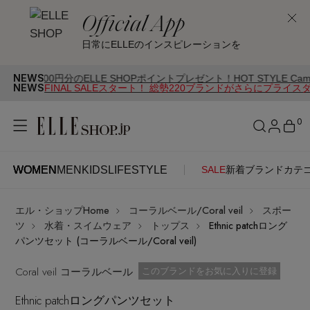
Official App
日常にELLEのインスピレーションを
NEWS
0円分のELLE SHOPポイントプレゼント！HOT STYLE Campaign開催
NEWS
FINAL SALEスタート！ 総勢220ブランドがさらにプライス
0
WOMEN
MEN
KIDS
LIFESTYLE
SALE
新着
ブランド
カテ
WOMEN
MEN
KIDS
LIFESTYLE
アカウントをお持ちの方
エル・ショップHome
コーラルベール/Coral veil
スポー
ITEMS
ログイン
ツ
水着・スイムウェア
トップス
Ethnic patchロング
SEE RESULTS
パンツセット (コーラルベール/Coral veil)
はじめてご利用の方
Coral veil コーラルベール
新着アイテム
お気に入り済
このブランドをお気に入りに登録
Ethnic patchロングパンツセット
新規会員登録