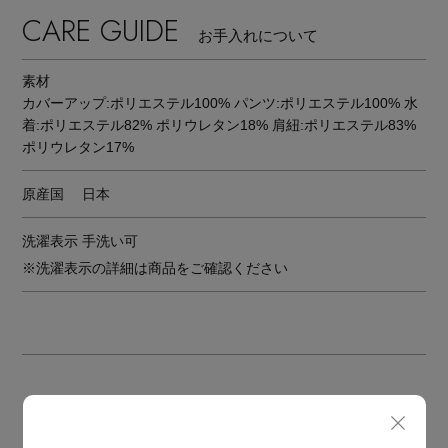
CARE GUIDE
お手入れについて
素材
カバーアップ:ポリエステル100% パンツ:ポリエステル100% 水
着:ポリエステル82% ポリウレタン18% 肩紐:ポリエステル83%
ポリウレタン17%
原産国
日本
洗濯表示
手洗い可
※洗濯表示の詳細は商品をご確認ください
BOUGHT TOGETHER