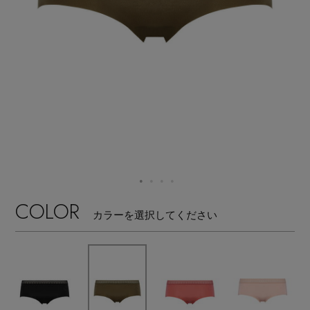
【ワンピース】猛暑日はこれ！
エル・ショップについて
ウェア
【リネン】涼しい夏素材
お知らせ
シューズ
すべてのウェア
【CFCL】注目のPOP-UP
バッグ・財布
すべてのシューズ
よくあるご質問
ブラウス・シャツ
【レース】上品な透け感
ファッション小物
すべてのバッグ・財布
サンダル
カットソー・Tシャツ
【限定】ここでしか買えないアイテム
アクセサリー
すべてのファッション小物
カゴバッグ
パンプス
ワンピース・チュニック
COLOR
カラーを選択してください
【ペプラム】トレンドシルエット
ランジェリー
すべてのアクセサリー
ストール・マフラー・ケープ
ショルダーバッグ
スニーカー
パンツ
スポーツ
『ELLE』最新号掲載
すべてのランジェリー
ピアス・イヤリング
帽子・イヤーマフ
トートバッグ
フラットシューズ
スカート
すべてのスポーツ
【ジュエリー】シルバーでクールに
ランジェリー
ネックレス