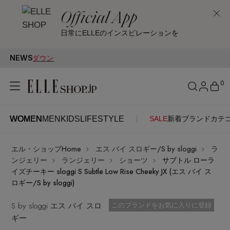
Official App
日常にELLEのインスピレーションを
NEWS
0
WOMEN
MEN
KIDS
LIFESTYLE
SALE
新着
ブランド
カテ
WOMEN
MEN
KIDS
LIFESTYLE
アカウントをお持ちの方
エル・ショップHome
エス バイ スロギー/S by sloggi
ラ
ITEMS
ログイン
ンジェリー
ランジェリー
ショーツ
サブトル ローラ
SEE RESULTS
イズチーキー sloggi S Subtle Low Rise Cheeky JX (エス バイ ス
ロギー/S by sloggi)
はじめてご利用の方
新着アイテム
S by sloggi エス バイ スロ
お気に入り済
このブランドをお気に入りに登録
ギー
新規会員登録