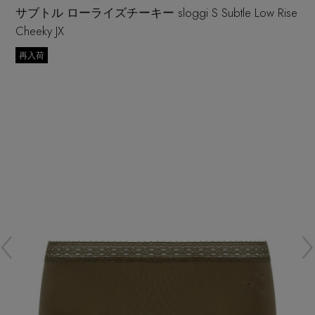
再入荷アイテム
サブトル ローライズチーキー sloggi S Subtle Low Rise
Cheeky JX
メールマガジン登録
ランキング
再入荷
最新トレンドや限定アイテム、セール情報を
いち早くお届けします。
ブランド
ご登録はこちら
最旬！トレンドワード
SUPPORT
【雨の日】急な雨対策グッズ
アイテム一覧
ご利用ガイド
【Tシャツ】デイリーに活躍
SALE
カスタマーサポート
【サンダル】ビーサンの季節！
CATEGORY