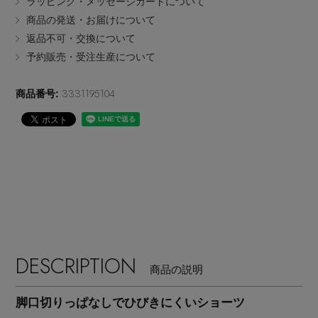
ラッピング・メッセージカードについて
EDITOR'S CLOSET
商品の発送・お届けについて
その他(傘・ハンカチ・時計など)
返品不可・交換について
予約販売・受注生産について
メルマガ PICKUP
3331195104
商品番号:
PERSONAL COLOR
エディター厳選ギフト
DESCRIPTION
商品の説明
脚口切りっぱなしでひびきにくいショーツ