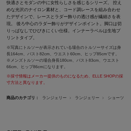
快適さとモダンの中に女性らしさを感じるシリーズ。 控え
めな光沢のナイロン素材と、コード調レースを組み合わせ
たデザインで、レースとラダー飾りの透け感が繊細さを表
現。 後ろ中心のラダー飾りがデザインポイント。脚口は切
りっぱなしでひびきにくい仕様。インナーラベルは生地プ
リントタイプ。
※写真にトルソーが表示されている場合のトルソーサイズは身
長164cm、バスト82cm、ウエスト60cm、ヒップ85cmです。
※メンズトルソーの場合身長180cm、バスト83cm、ウエスト
66cm、ヒップ86cmになります。
※採寸情報はメーカー提供のものになるため、ELLE SHOPの採
寸方法と異なります。
商品のカテゴリ：
ランジェリー
ランジェリー
ショーツ
主役級ニットが揃う「シーエフシーエル」の
POP UPがスタート