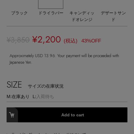
ヘアアクセサリー
ハンドバッグ
レインシューズ
ジャケット
ブラック
ドライラバー
キャンディッ
デザートサン
ウェア
インナー
バングル・ブレスレット
スマートフォンケース・タブレットケース
ドオレンジ
ド
財布・小物
ブーツ
ニット
CONTENTS
シューズ
リング
¥2,200
¥3,850
アイウェア
ボディバッグ・ウェストポーチ
(税込)
43%OFF
コート
特集一覧
バッグ・小物
コサージュ・ブローチ
Approximately USD 13.96. Your payment will be proceeded with
ベルト
クラッチバッグ
Japanese Yen.
ルームウェア・パジャマ
水着・スイムウェア
NEW IN BRAND
アンクレット
グローブ
ボストンバッグ
SIZE
サイズの在庫状況
チャーム
レッグウェア
BRAND NEWS
スーツケース
M:
在庫あり
L:
入荷待ち
ポーチ
HOT STYLE
Add to cart
チャーム・ストラップ