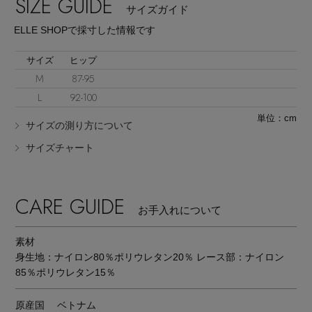
SIZE GUIDE
サイズガイド
ELLE SHOPで採寸した情報です
サイズ
ヒップ
M
87-95
L
92-100
Stay in
the Loop
単位：cm
サイズの測り方について
サイズチャート
ELLE SHOP 公式アプリ
CARE GUIDE
お手入れについて
素材
身生地：ナイロン80％ポリウレタン20％ レース部：ナイロン
85％ポリウレタン15％
原産国
ベトナム