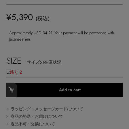
ヘアアクセサリー
ハンドバッグ
レインシューズ
ジャケット
ウェア
¥5,390
インナー
バングル・ブレスレット
(税込)
スマートフォンケース・タブレットケース
財布・小物
ブーツ
ニット
CONTENTS
シューズ
Approximately USD 34.21. Your payment will be proceeded with
リング
アイウェア
ボディバッグ・ウェストポーチ
Japanese Yen.
コート
特集一覧
バッグ・小物
コサージュ・ブローチ
ベルト
クラッチバッグ
SIZE
ルームウェア・パジャマ
サイズの在庫状況
水着・スイムウェア
NEW IN BRAND
アンクレット
グローブ
L:
残り 2
ボストンバッグ
チャーム
レッグウェア
BRAND NEWS
Add to cart
スーツケース
ポーチ
ラッピング・メッセージカードについて
HOT STYLE
商品の発送・お届けについて
返品不可・交換について
チャーム・ストラップ