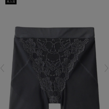
再入荷アイテム
再入荷
メールマガジン登録
ランキング
最新トレンドや限定アイテム、セール情報を
いち早くお届けします。
ブランド
ご登録はこちら
最旬！トレンドワード
SUPPORT
【雨の日】急な雨対策グッズ
アイテム一覧
ご利用ガイド
【Tシャツ】デイリーに活躍
SALE
カスタマーサポート
【サンダル】ビーサンの季節！
CATEGORY