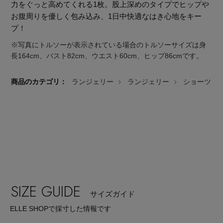
力をぐっと高めてくれる1枚。股上深めのタイプでヒップや
お腹周りを優しく包み込み、1日中快適なはき心地をキー
プ！
※写真にトルソーが表示されている場合のトルソーサイズは身
長164cm、バスト82cm、ウエスト60cm、ヒップ86cmです。
商品のカテゴリ：
ランジェリー
ランジェリー
ショーツ
SIZE GUIDE
主役級ニットが揃う「シーエフシーエル」の
サイズガイド
POP UPがスタート
ELLE SHOPで採寸した情報です