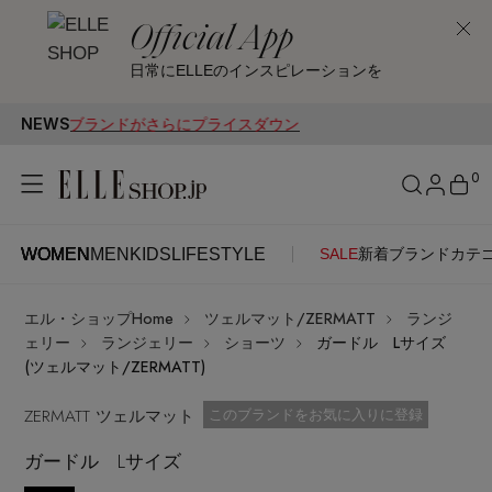
Official App
日常にELLEのインスピレーションを
NEWS
20ブランドがさらにプライスダウン
0
WOMEN
MEN
KIDS
LIFESTYLE
SALE
新着
ブランド
カテ
WOMEN
MEN
KIDS
LIFESTYLE
アカウントをお持ちの方
エル・ショップHome
ツェルマット/ZERMATT
ランジ
ITEMS
ログイン
ェリー
ランジェリー
ショーツ
ガードル Lサイズ
SEE RESULTS
(ツェルマット/ZERMATT)
はじめてご利用の方
ZERMATT ツェルマット
新着アイテム
お気に入り済
このブランドをお気に入りに登録
ガードル Lサイズ
新規会員登録