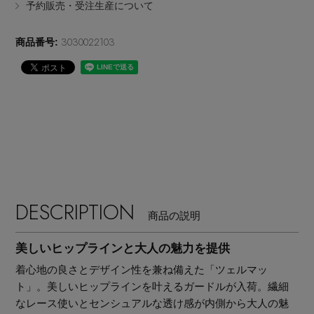
予約販売・受注生産について
EDITOR'S CLOSET
その他(傘・ハンカチ・時計など)
3030022103
商品番号:
メルマガ PICKUP
PERSONAL COLOR
エディター厳選ギフト
DESCRIPTION
商品の説明
美しいヒップラインと大人の魅力を提供
着心地の良さとデザイン性を兼ね備えた「ツェルマッ
ト」。美しいヒップラインを叶えるガードルが入荷。繊細
なレース使いとセンシュアルな透け感が内側から大人の魅