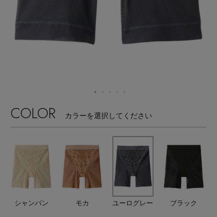
【ワンピース】猛暑日はこれ！
エル・ショップについて
ウェア
【リネン】涼しい夏素材
お知らせ
シューズ
すべてのウェア
【CFCL】注目のPOP-UP
バッグ・財布
すべてのシューズ
よくあるご質問
ブラウス・シャツ
【レース】上品な透け感
ファッション小物
すべてのバッグ・財布
サンダル
COLOR
カットソー・Tシャツ
カラーを選択してください
【限定】ここでしか買えないアイテム
アクセサリー
すべてのファッション小物
カゴバッグ
パンプス
ワンピース・チュニック
【ペプラム】トレンドシルエット
ランジェリー
すべてのアクセサリー
ストール・マフラー・ケープ
ショルダーバッグ
スニーカー
パンツ
スポーツ
『ELLE』最新号掲載
すべてのランジェリー
ピアス・イヤリング
帽子・イヤーマフ
トートバッグ
フラットシューズ
スカート
シャンパン
モカ
ユーログレー
ブラック
すべてのスポーツ
【ジュエリー】シルバーでクールに
ランジェリー
ネックレス