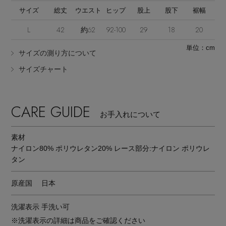
サイズ
総丈
ウエスト
ヒップ
股上
股下
裾幅
L
42
約62
92-100
29
18
20
単位：cm
サイズの測り方について
サイズチャート
Stay in
the Loop
CARE GUIDE
お手入れについて
ELLE SHOP 公式アプリ
素材
ナイロン80% ポリウレタン20% レース部分:ナイロン ポリウレ
タン
原産国
日本
洗濯表示
手洗い可
※洗濯表示の詳細は商品をご確認ください